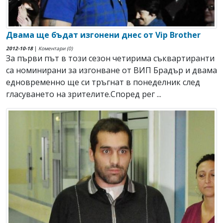
Двама ще бъдат изгонени днес от Vip Brother
2012-10-18
|
Коментари (0)
За първи път в този сезон четирима съквартиранти
са номинирани за изгонване от ВИП Брадър и двама
едновременно ще си тръгнат в понеделник след
гласуването на зрителите.Според рег ...