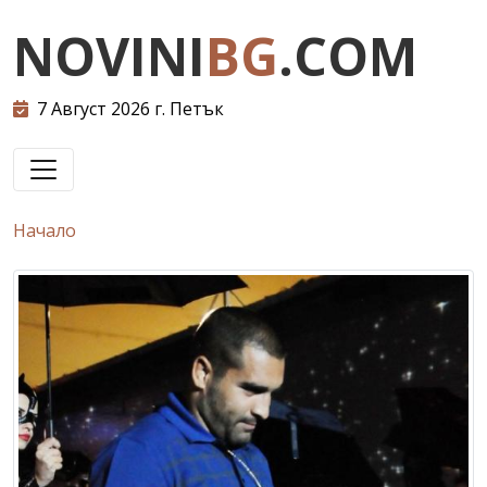
NOVINI
BG
.COM
7 Август 2026 г. Петък
Начало