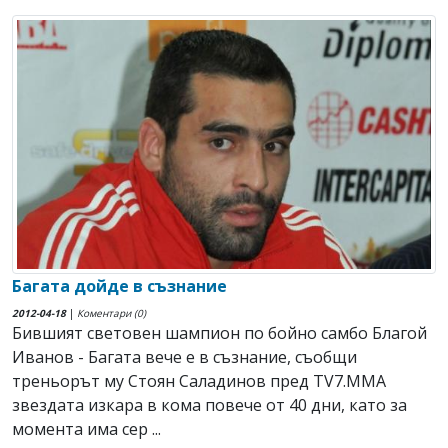
Багата дойде в съзнание
2012-04-18
|
Коментари (0)
Бившият световен шампион по бойно самбо Благой
Иванов - Багата вече е в съзнание, съобщи
треньорът му Стоян Саладинов пред TV7.ММА
звездата изкара в кома повече от 40 дни, като за
момента има сер ...