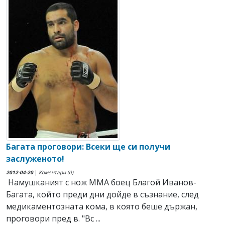
Багата проговори: Всеки ще си получи
заслуженото!
2012-04-20
|
Коментари (0)
Намушканият с нож ММА боец Благой Иванов-
Багата, който преди дни дойде в съзнание, след
медикаментозната кома, в която беше държан,
проговори пред в. "Вс ...