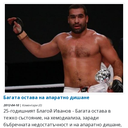
Багата остава на апаратно дишане
2012-04-10
|
Коментари (0)
25-годишният Благой Иванов - Багата остава в
тежко състояние, на хемодиализа, заради
бъбречната недостатъчност и на апаратно дишане,