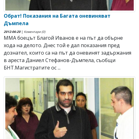
Обрат! Показания на Багата оневиняват
Дъмпела
2012-06-20
|
Коментари (0)
ММА боецът Благой Иванов е на път да обърне
хода на делото. Днес той е дал показания пред
дознател, които са на път да оневинят задържания
в ареста Даниел Стефанов-Дъмпела, съобщи
БНТ.Магистратите ос ...