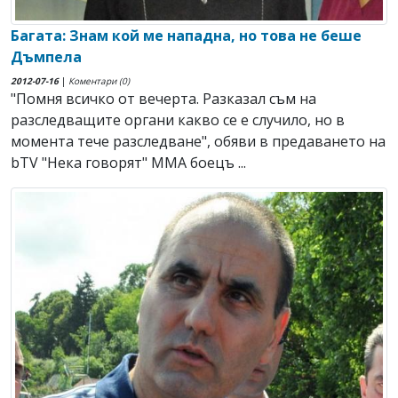
Багата: Знам кой ме нападна, но това не беше
Дъмпела
2012-07-16
|
Коментари (0)
"Помня всичко от вечерта. Разказал съм на
разследващите органи какво се е случило, но в
момента тече разследване", обяви в предаването на
bTV "Нека говорят" ММА боецъ ...