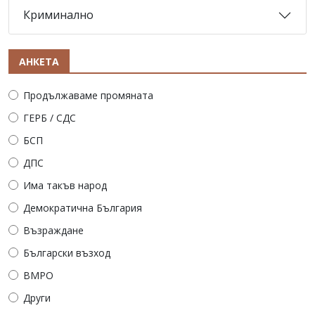
Криминално
АНКЕТА
Продължаваме промяната
ГЕРБ / СДС
БСП
ДПС
Има такъв народ
Демократична България
Възраждане
Български възход
ВМРО
Други