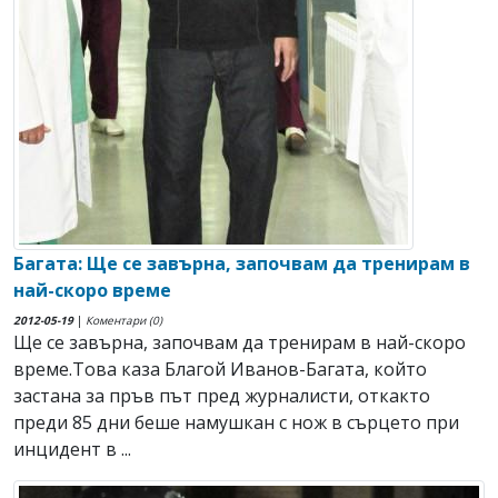
Багата: Ще се завърна, започвам да тренирам в
най-скоро време
2012-05-19
|
Коментари (0)
Ще се завърна, започвам да тренирам в най-скоро
време.Това каза Благой Иванов-Багата, който
застана за пръв път пред журналисти, откакто
преди 85 дни беше намушкан с нож в сърцето при
инцидент в ...