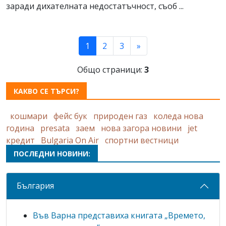
заради дихателната недостатъчност, съоб ...
(current)
1
2
3
»
Общо страници:
3
КАКВО СЕ ТЪРСИ?
кошмари
фейс бук
природен газ
коледа нова
година
presata
заем
нова загора новини
jet
кредит
Bulgaria On Air
спортни вестници
ПОСЛЕДНИ НОВИНИ:
България
Във Варна представиха книгата „Времето,