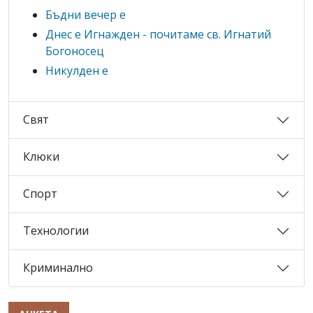
Бъдни вечер е
Днес е Игнажден - почитаме св. Игнатий
Богоносец
Никулден е
Свят
Клюки
Спорт
Технологии
Криминално