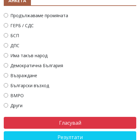
АНКЕТА
Продължаваме промяната
ГЕРБ / СДС
БСП
ДПС
Има такъв народ
Демократична България
Възраждане
Български възход
ВМРО
Други
Резултати