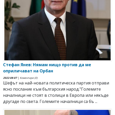
Стефан Янев: Нямам нищо против да ме
оприличават на Орбан
2022-08-07
|
Коментари (0)
Шефът на най-новата политическа партия отправи
ясно послание към българския народ."Големите
началници не стоят в столици в Европа или някъде
другаде по света. Големите началници са бъ ...