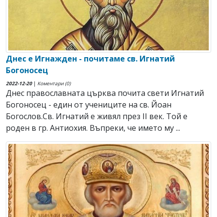
Днес е Игнажден - почитаме св. Игнатий
Богоносец
2022-12-20
|
Коментари (0)
Днес православната църква почита свети Игнатий
Богоносец - един от учениците на св. Йоан
Богослов.Св. Игнатий е живял през ІІ век. Той е
роден в гр. Антиохия. Въпреки, че името му ...