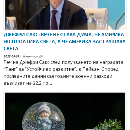
ДЖЕФРИ САКС: ВЕЧЕ НЕ СТАВА ДУМА, ЧЕ АМЕРИКА
ЕКСПЛОАТИРА СВЕТА, А ЧЕ АМЕРИКА ЗАСТРАШАВА
СВЕТА
2023-08-09
|
Коментари (0)
Реч на Джефри Сакс след получването на наградата
“Танг” за “Устойчиво развитие”, в Тайван. Според
последните данни световните военни разходи
възлизат на $2.2 тр ...