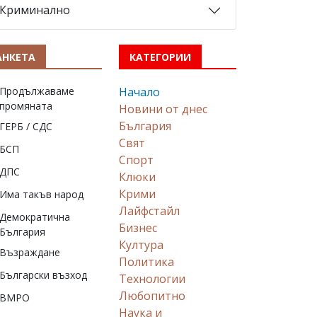
Криминално
АНКЕТА
КАТЕГОРИИ
Продължаваме
Начало
промяната
Новини от днес
България
ГЕРБ / СДС
Свят
БСП
Спорт
ДПС
Клюки
Крими
Има такъв народ
Лайфстайл
Демократична
Бизнес
България
Култура
Възраждане
Политика
Български възход
Технологии
Любопитно
ВМРО
Наука и