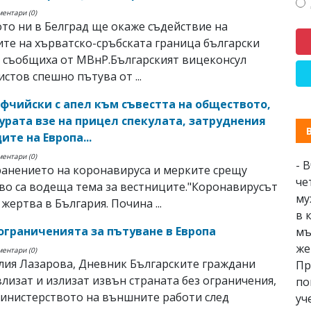
ментари (0)
то ни в Белград ще окаже съдействие на
те на хърватско-сръбската граница български
 съобщиха от МВнР.Българският вицеконсул
истов спешно пътува от ...
афчийски с апел към съвестта на обществото,
урата взе на прицел спекулата, затруднения
ите на Европа...
ментари (0)
- 
анението на коронавируса и мерките срещу
че
во са водеща тема за вестниците."Коронавирусът
му
жертва в България. Почина ...
в 
 ограниченията за пътуване в Европа
мъ
же
ментари (0)
лия Лазарова, Дневник Българските граждани
Пр
влизат и излизат извън страната без ограничения,
по
инистерството на външните работи след
уч