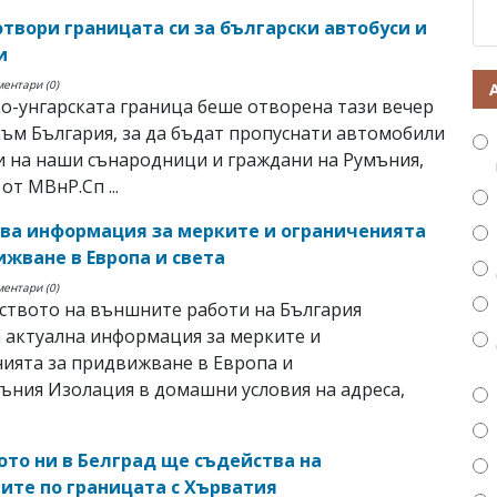
отвори границата си за български автобуси и
и
ментари (0)
о-унгарската граница беше отворена тази вечер
към България, за да бъдат пропуснати автомобили
и на наши сънародници и граждани на Румъния,
от МВнР.Сп ...
ова информация за мерките и ограниченията
ижване в Европа и света
ментари (0)
ството на външните работи на България
 актуална информация за мерките и
ията за придвижване в Европа и
мъния Изолация в домашни условия на адреса,
ото ни в Белград ще съдейства на
ите по границата с Хърватия