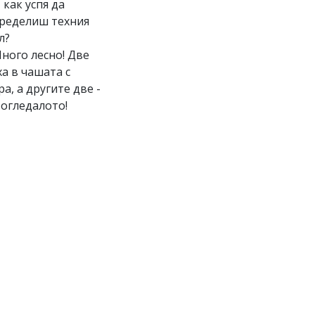
И как успя да
ределиш техния
л?
Много лесно! Две
ха в чашата с
ра, а другите две -
 огледалото!