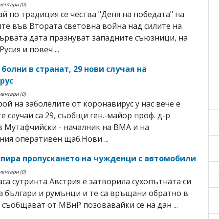
ментари (0)
май по традиция се чества "Деня на победата" на
е във Втората световна война над силите на
първата дата празнуват западните съюзници, на
Русия и повеч ...
болни в странат, 29 нови случая на
рус
ментари (0)
ой на заболелите от коронавирус у нас вече е
те случаи са 29, съобщи ген.-майор проф. д-р
 Мутафчийски - началник на ВМА и на
ия оперативен щаб.Нови ...
спира пропускането на чужденци с автомобили
ментари (0)
часа сутринта Австрия е затворила сухопътната си
а българи и румънци и те са връщани обратно в
 съобщават от МВнР позовавайки се на дан ...