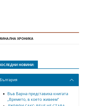
МИНАЛНА ХРОНИКА
ПОСЛЕДНИ НОВИНИ:
България
Във Варна представиха книгата
„Времето, в което живеем“
ДЖЕФРИ САКС: ВЕЧЕ НЕ СТАВА