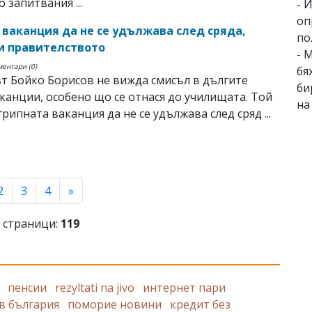
 запитвания ...
- 
оп
 ваканция да не се удължава след сряда,
по
и правителството
- 
ментари (0)
бя
 Бойко Борисов не вижда смисъл в дългите
би
канции, особено що се отнася до училищата. Той
на
грипната ваканция да не се удължава след сряд ...
rent)
2
3
4
»
 страници:
119
пенсии
rezyltati na jivo
интернет пари
 в българия
поморие новини
кредит без