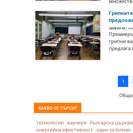
множество
Грипната
предлож
2020-03-10
|
Ко
Премиерът
грипни ва
предлага 
(cur
1
Общо
КАКВО СЕ ТЪРСИ?
технологии
ваучери
българска църква
енергийна ефективност
идеи за бизнес