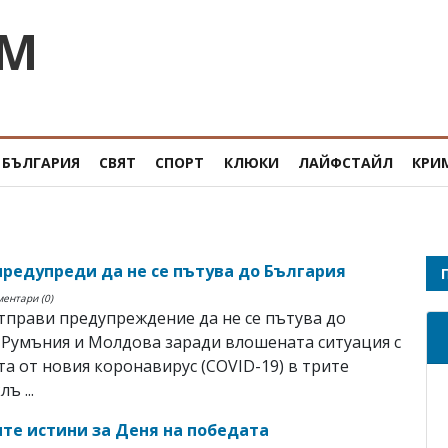
OM
БЪЛГАРИЯ
СВЯТ
СПОРТ
КЛЮКИ
ЛАЙФСТАЙЛ
КРИ
предупреди да не се пътува до България
ментари (0)
тправи предупреждение да не се пътува до
 Румъния и Молдова заради влошената ситуация с
а от новия коронавирус (COVID-19) в трите
ъ ...
те истини за Деня на победата