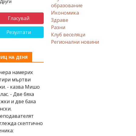
Други
образование
Икономика
Здраве
Разни
Резултати
Клуб веселяци
Регионални новини
ВИЦ НА ДЕНЯ
Вчера намерих
тири мъртви
хи. - казва Мишо
клас. - Две бяха
жки и две баха
нски.
еподавателят
глежда скептично
еника: