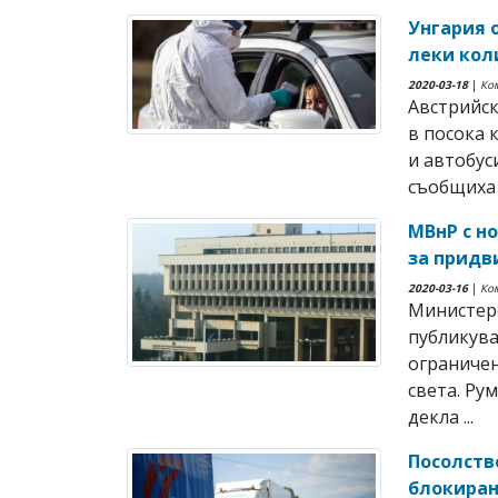
Унгария 
леки кол
2020-03-18
|
Ко
Австрийск
в посока 
и автобус
съобщиха 
МВнР с н
за придв
2020-03-16
|
Ко
Министер
публикува
ограничен
света. Ру
декла ...
Посолств
блокиран