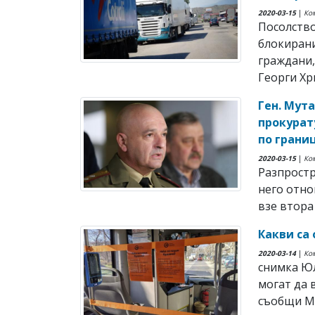
2020-03-15
|
Ко
Посолство
блокирани
граждани,
Георги Хр
Ген. Мут
прокурат
по границ
2020-03-15
|
Ко
Разпростр
него отно
взе втора 
Какви са
2020-03-14
|
Ко
снимка Ю
могат да 
съобщи М