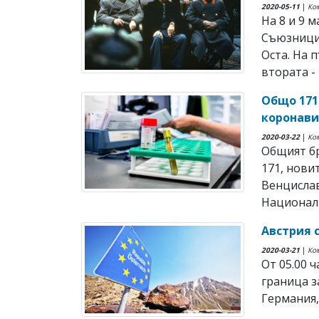
2020-05-11
|
Ко
На 8 и 9 
Съюзницит
Оста. На 
втората - 
Oбщо 171 
коронави
2020-03-22
|
Ко
Общият бр
171, нови
Венцислав
Националн
Австрия 
2020-03-21
|
Ко
От 05.00 
граница з
Германия,