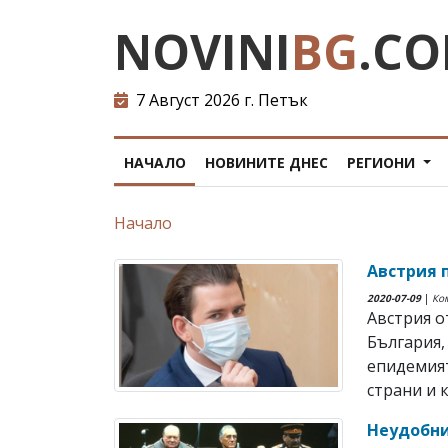
NOVINI
BG
.C
7 Август 2026 г. Петък
НАЧАЛО
НОВИНИТЕ ДНЕС
РЕГИОНИ
Начало
Австрия 
2020-07-09
|
Ко
Австрия о
България,
епидемият
страни и кл
Неудобни