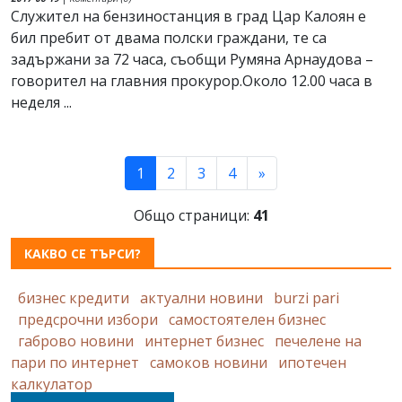
Служител на бензиностанция в град Цар Калоян е
бил пребит от двама полски граждани, те са
задържани за 72 часа, съобщи Румяна Арнаудова –
говорител на главния прокурор.Около 12.00 часа в
неделя ...
(current)
1
2
3
4
»
Общо страници:
41
КАКВО СЕ ТЪРСИ?
бизнес кредити
актуални новини
burzi pari
предсрочни избори
самостоятелен бизнес
габрово новини
интернет бизнес
печелене на
пари по интернет
самоков новини
ипотечен
калкулатор