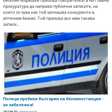
Веселин Марешки призова говорителката на Главна
прокуратура да направи публични записите, на
които се чува как той заплашва конкуренти в
аптечния бизнес. Той призова ако има такива
записи ...
Поляци пребиха българин на бензиностанция -
за забележка!
2017-06-19
|
Коментари (0)