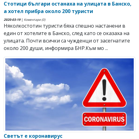
Стотици българи останаха на улицата в Банско,
а хотел прибра около 200 туристи
2020-03-19
|
Коментари (0)
Няколкостотин туристи бяха спешно настанени в
един от хотелите в Банско, след като се оказаха на
улицата. Почти всички са чужденци от засегнатите
около 200 души, информира БНР.Към мо ...
Светът е коронавирус