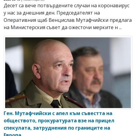
Десет са вече потвърдените случаи на коронавирус
у нас за днешния ден. Председателят на
Оперативния щаб Венцислав Мутафчийски предлага
на Министерския съвет да ожесточи мерките н ...
Ген. Мутафчийски с апел към съвестта на
обществото, прокуратурата взе на прицел
спекулата, затруднения по границите на
Европа...