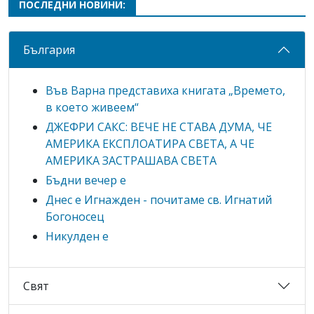
ПОСЛЕДНИ НОВИНИ:
България
Във Варна представиха книгата „Времето,
в което живеем“
ДЖЕФРИ САКС: ВЕЧЕ НЕ СТАВА ДУМА, ЧЕ
АМЕРИКА ЕКСПЛОАТИРА СВЕТА, А ЧЕ
АМЕРИКА ЗАСТРАШАВА СВЕТА
Бъдни вечер е
Днес е Игнажден - почитаме св. Игнатий
Богоносец
Никулден е
Свят