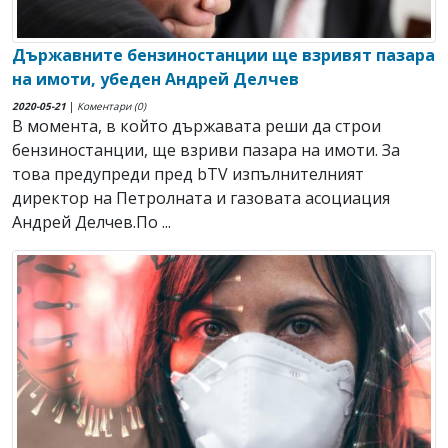
Държавните бензиностанции ще взривят пазара
на имоти, убеден Андрей Делчев
2020-05-21
|
Коментари (0)
В момента, в който държавата реши да строи
бензиностанции, ще взриви пазара на имоти. За
това предупреди пред bTV изпълнителният
директор на Петролната и газовата асоциация
Андрей Делчев.По ...