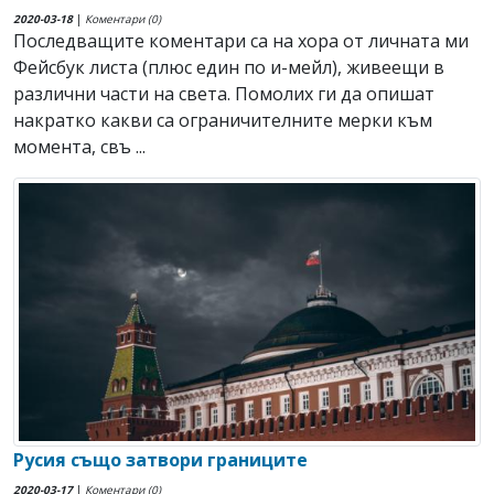
2020-03-18
|
Коментари (0)
Последващите коментари са на хора от личната ми
Фейсбук листа (плюс един по и-мейл), живеещи в
различни части на света. Помолих ги да опишат
накратко какви са ограничителните мерки към
момента, свъ ...
Русия също затвори границите
2020-03-17
|
Коментари (0)