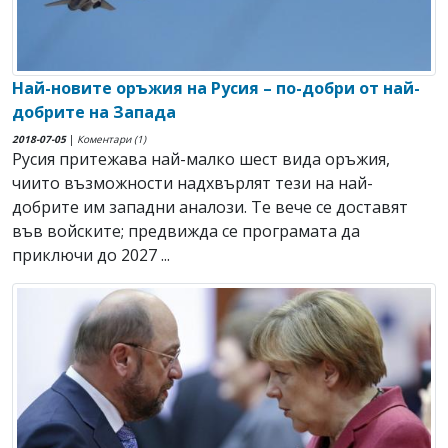
Най-новите оръжия на Русия – по-добри от най-
добрите на Запада
2018-07-05
|
Коментари (1)
Русия притежава най-малко шест вида оръжия,
чиито възможности надхвърлят тези на най-
добрите им западни аналози. Те вече се доставят
във войските; предвижда се програмата да
приключи до 2027 ...