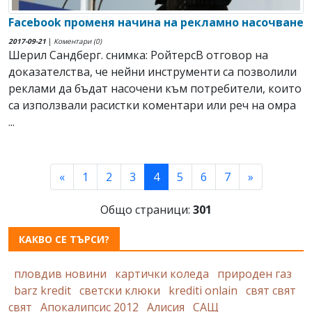
Facebook променя начина на рекламно насочване
2017-09-21
|
Коментари (0)
Шерил Сандберг. снимка: РойтерсВ отговор на
доказателства, че нейни инструменти са позволили
реклами да бъдат насочени към потребители, които
са използвали расистки коментари или реч на омра
...
(current)
«
1
2
3
4
5
6
7
»
Общо страници:
301
КАКВО СЕ ТЪРСИ?
пловдив новини
картички коледа
природен газ
barz kredit
светски клюки
krediti onlain
свят свят
свят
Апокалипсис 2012
Алисия
САЩ