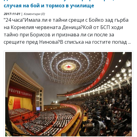
случая на бой и тормоз в училище
2017-11-01
|
Коментари (0)
"24 часа"Имала ли е тайни срещи с Бойко зад гърба
на Корнелия червената Деница?Кой от БСП ходи
тайно при Борисов и признава ли си после за
срещите пред Нинова?В списъка на гостите попад ...