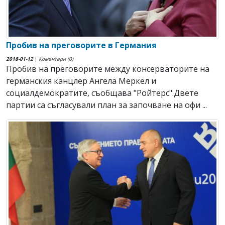
Пробив на преговорите в Германия
2018-01-12
|
Коментари (0)
Пробив на преговорите между консерваторите на
германския канцлер Ангела Меркел и
социалдемократите, съобщава "Ройтерс".Двете
партии са съгласували план за започване на офи ...