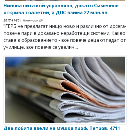
Нинова пита кой управлява, докато Симеонов
открива тоалетни, а ДПС взима 22 млн.лв.
2017-11-30
|
Коментари (0)
"ГЕРБ не предлагат нищо ново и различно от досега-
повече пари в доказано неработещи системи. Какво
става в образованието - все повече деца отпадат от
училище, все повече се увелич ...
Две лобита взели на мушка проф. Петров, 4711