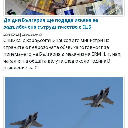
До дни България ще подаде искане за
задълбочено сътрудничество с ЕЦБ
2018-07-13
|
Коментари (0)
Снимка: pixabay.comФинансовите министри на
страните от еврозоната обявиха готовност за
приемането на България в механизма ERM II, т. нар.
чакалня на общата валута след около година.В
изявление на С ...