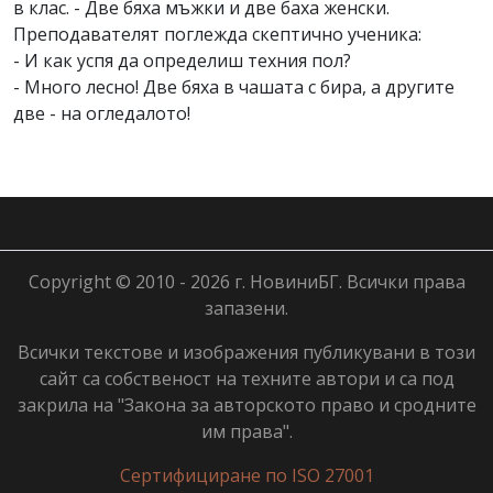
в клас. - Две бяха мъжки и две баха женски.
Преподавателят поглежда скептично ученика:
- И как успя да определиш техния пол?
- Много лесно! Две бяха в чашата с бира, а другите
две - на огледалото!
Copyright © 2010 - 2026 г. НовиниБГ. Всички права
запазени.
Всички текстове и изображения публикувани в този
сайт са собственост на техните автори и са под
закрила на "Закона за авторското право и сродните
им права".
Сертифициране по ISO 27001