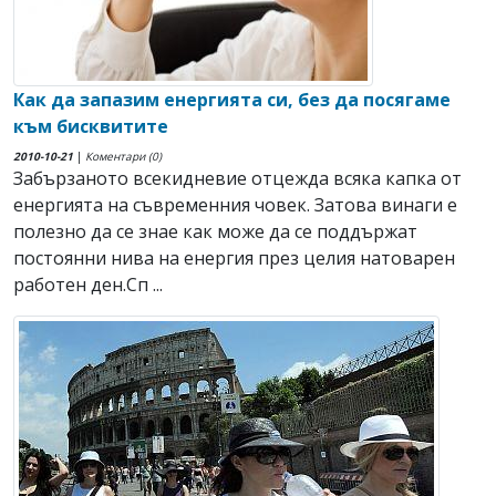
Как да запазим енергията си, без да посягаме
към бисквитите
2010-10-21
|
Коментари (0)
Забързаното всекидневие отцежда всяка капка от
енергията на съвременния човек. Затова винаги е
полезно да се знае как може да се поддържат
постоянни нива на енергия през целия натоварен
работен ден.Сп ...