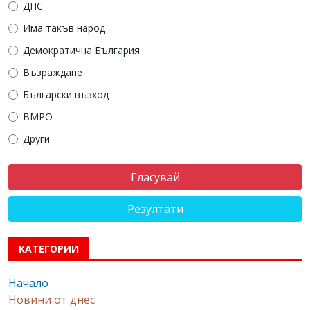
ДПС
Има такъв народ
Демократична България
Възраждане
Български възход
ВМРО
Други
Резултати
КАТЕГОРИИ
Начало
Новини от днес