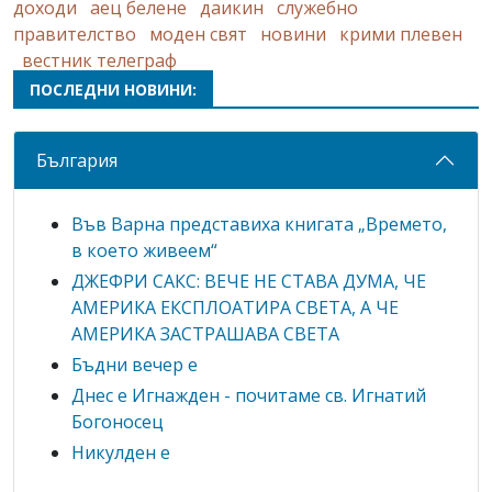
доходи
аец белене
даикин
служебно
правителство
моден свят
новини
крими плевен
вестник телеграф
ПОСЛЕДНИ НОВИНИ:
България
Във Варна представиха книгата „Времето,
в което живеем“
ДЖЕФРИ САКС: ВЕЧЕ НЕ СТАВА ДУМА, ЧЕ
АМЕРИКА ЕКСПЛОАТИРА СВЕТА, А ЧЕ
АМЕРИКА ЗАСТРАШАВА СВЕТА
Бъдни вечер е
Днес е Игнажден - почитаме св. Игнатий
Богоносец
Никулден е