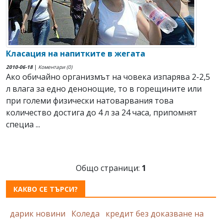
Класация на напитките в жегата
2010-06-18
|
Коментари (0)
Ако обичайно организмът на човека изпарява 2-2,5
л влага за едно денонощие, то в горещините или
при големи физически натоварвания това
количество достига до 4 л за 24 часа, припомнят
специа ...
Общо страници:
1
КАКВО СЕ ТЪРСИ?
дарик новини
Коледа
кредит без доказване на