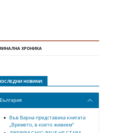
МИНАЛНА ХРОНИКА
ПОСЛЕДНИ НОВИНИ:
България
Във Варна представиха книгата
„Времето, в което живеем“
ДЖЕФРИ САКС: ВЕЧЕ НЕ СТАВА