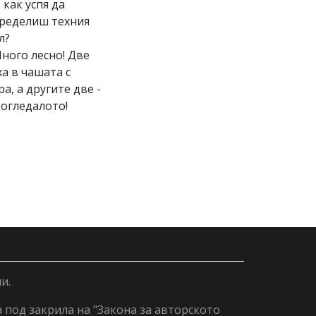
И как успя да
ределиш техния
л?
Много лесно! Две
ха в чашата с
ра, а другите две -
 огледалото!
и.
а под закрила на "Закона за авторското