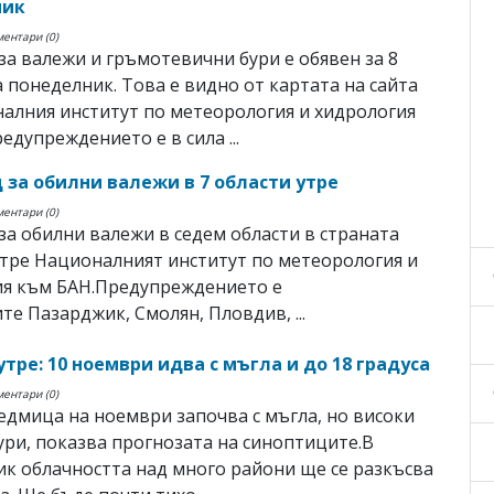
ник
ментари (0)
за валежи и гръмотевични бури е обявен за 8
а понеделник. Това е видно от картата на сайта
алния институт по метеорология и хидрология
едупреждението е в сила ...
 за обилни валежи в 7 области утре
ментари (0)
за обилни валежи в седем области в страната
утре Националният институт по метеорология и
ия към БАН.Предупреждението е
ите Пазарджик, Смолян, Пловдив, ...
тре: 10 ноември идва с мъгла и до 18 градуса
ментари (0)
едмица на ноември започва с мъгла, но високи
ри, показва прогнозата на синоптиците.В
к облачността над много райони ще се разкъсва