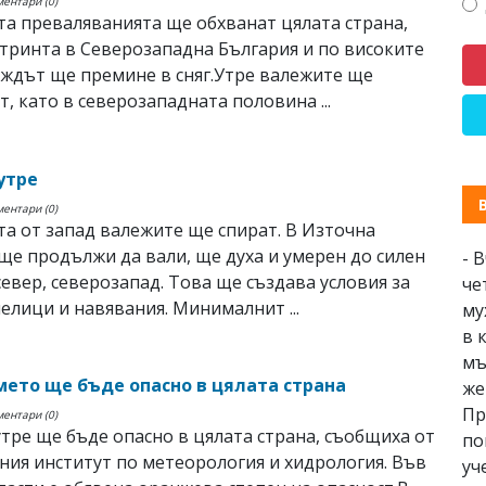
ментари (0)
а преваляванията ще обхванат цялата страна,
утринта в Северозападна България и по високите
ждът ще премине в сняг.Утре валежите ще
, като в северозападната половина ...
утре
ментари (0)
а от запад валежите ще спират. В Източна
ще продължи да вали, ще духа и умерен до силен
- 
север, северозапад. Това ще създава условия за
че
елици и навявания. Минималнит ...
му
в 
мъ
мето ще бъде опасно в цялата страна
же
Пр
ментари (0)
тре ще бъде опасно в цялата страна, съобщиха от
по
ия институт по метеорология и хидрология. Във
уч