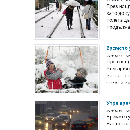
2010-12-26
|
Ко
През нощт
като до с
полета дъ
продължат
Времето 
2010-12-16
|
Ко
През нощт
България 
вятър от 
снежни ви
Утре вре
2010-12-02
|
Ко
Времето у
Националн