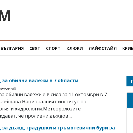
OM
БЪЛГАРИЯ
СВЯТ
СПОРТ
КЛЮКИ
ЛАЙФСТАЙЛ
КРИ
 за обилни валежи в 7 области
ментари (0)
за обилни валежи е в сила за 11 октомври в 7
съобщава Националният институт по
огия и хидрология.Метеоролозите
дават, че проливни дъждов ...
 за дъжд, градушки и гръмотевични бури за