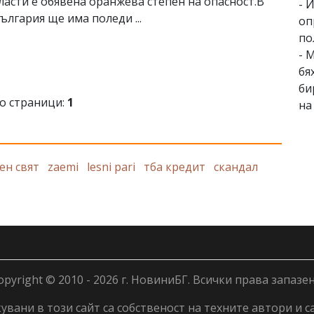
ласти е обявена оранжева степен на опасност.В
- 
ългария ще има поледи ...
оп
по
- 
бя
би
о страници:
1
на
ен свят
zaemi
lesni pari
тба кредит
скандал
opyright © 2010 - 2026 г. НовиниБГ. Всички права запазен
вани в този сайт са собственост на техните автори и с