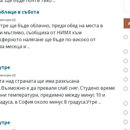
. Ще бъде почти тихо ...
облаци в събота
ментари (0)
тре ще бъде облачно, преди обяд на места в
 и мъгливо, съобщиха от НИМХ към
сферното налягане ще бъде по-високо от
а месеца и ...
утре
ментари (0)
а над страната ще има разкъсана
.Възможно е да превали слаб сняг. Студено време
ни температури, предимно между минус 10 и
адуса, в София около минус 8 градуса.Утре ...
утре