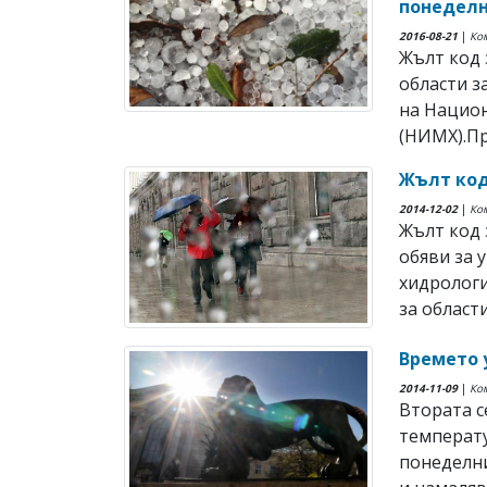
понедел
2016-08-21
|
Ко
Жълт код 
области з
на Национ
(НИМХ).Пр
Жълт код
2014-12-02
|
Ко
Жълт код 
обяви за 
хидролог
за област
Времето у
2014-11-09
|
Ко
Втората с
температу
понеделни