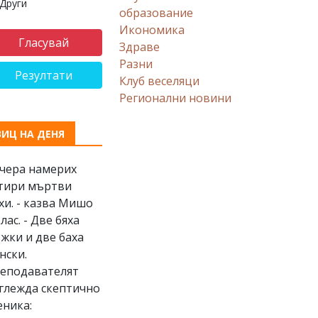
Други
образование
Икономика
Здраве
Разни
Резултати
Клуб веселяци
Регионални новини
ВИЦ НА ДЕНЯ
Вчера намерих
тири мъртви
хи. - казва Мишо
клас. - Две бяха
жки и две баха
нски.
еподавателят
глежда скептично
еника: