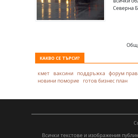
всички об
Северна Б
Общ
КАКВО СЕ ТЪРСИ?
кмет
ваксини
поддръжка
форум прав
новини поморие
готов бизнес план
C
Всички текстове и изображения публику