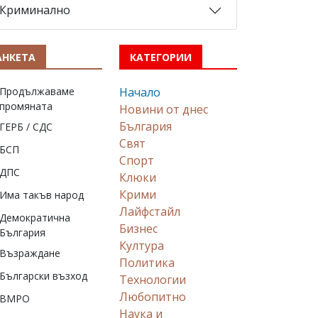
Криминално
АНКЕТА
КАТЕГОРИИ
Продължаваме
Начало
промяната
Новини от днес
България
ГЕРБ / СДС
Свят
БСП
Спорт
ДПС
Клюки
Крими
Има такъв народ
Лайфстайл
Демократична
Бизнес
България
Култура
Възраждане
Политика
Български възход
Технологии
Любопитно
ВМРО
Наука и