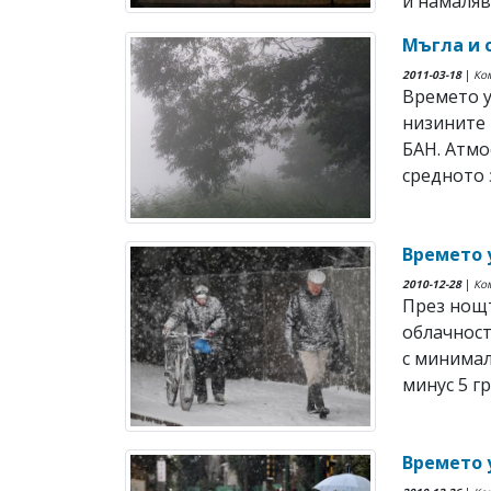
и намалява
Мъгла и 
2011-03-18
|
Ко
Времето у
низините
БАН. Атмо
средното з
Времето 
2010-12-28
|
Ко
През нощт
облачност
с минимал
минус 5 гр
Времето 