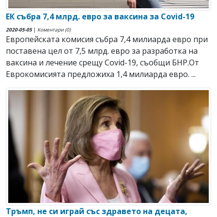
ЕК събра 7,4 млрд. евро за ваксина за Covid-19
2020-05-05
|
Коментари (0)
Европейската комисия събра 7,4 милиарда евро при
поставена цел от 7,5 млрд. евро за разработка на
ваксина и лечение срещу Covid-19, съобщи БНР.От
Еврокомисията предложиха 1,4 милиарда евро. ...
Тръмп, не си играй със здравето на децата,