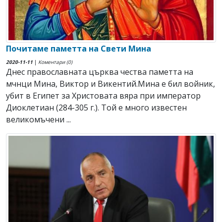
Почитаме паметта на Свети Мина
2020-11-11
|
Коментари (0)
Днес православната църква чества паметта на
мчнци Мина, Виктор и Викентий.Мина е бил войник,
убит в Египет за Христовата вяра при император
Диоклетиан (284-305 г.). Той е много известен
великомъчени ...