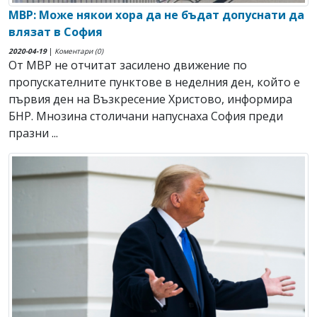
МВР: Може някои хора да не бъдат допуснати да
влязат в София
2020-04-19
|
Коментари (0)
От МВР не отчитат засилено движение по
пропускателните пунктове в неделния ден, който е
първия ден на Възкресение Христово, информира
БНР. Мнозина столичани напуснаха София преди
празни ...