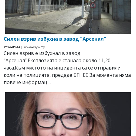
Силен взрив избухна в завод "Арсенал"
2020-05-14
|
Коментари (0)
Силен взрив е избухнал в завод
“Арсенал”.Експлозията е станала около 11,20
часа.Към мястото на инцидента са се отправили
коли на полицията, предаде БГНЕС.За момента няма
повече информац ...