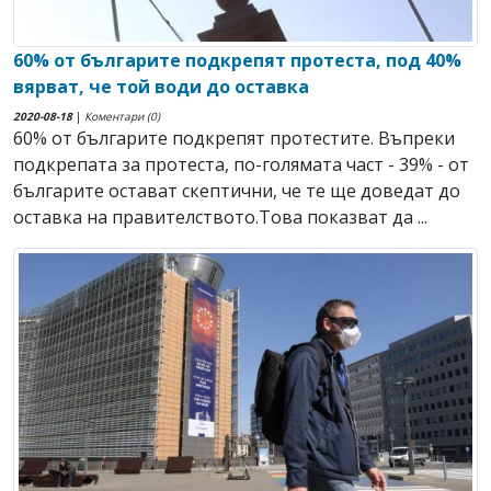
60% от българите подкрепят протеста, под 40%
вярват, че той води до оставка
2020-08-18
|
Коментари (0)
60% от българите подкрепят протестите. Въпреки
подкрепата за протеста, по-голямата част - 39% - от
българите остават скептични, че те ще доведат до
оставка на правителството.Това показват да ...