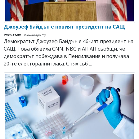
Джоузеф Байдън е новият президент на САЩ
2020-11-08
|
Коментари (0)
Демократът Джоузеф Байдън е 46-ият президент на
САЩ. Това обявиха CNN, NBC и АП.АП съобщи, че
демократът побеждава в Пенсилвания и получава
20-те електорални гласа. С тях съб ...