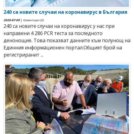
240 са новите случаи на коронавирус в България
2020-07-09
|
Коментари (0)
240 са новите случаи на коронавирус у нас при
направени 4 286 PCR теста за последното
денонощие. Това показват данните към полунощ на
Единния информационен портал.Общият брой на
регистриранит ...