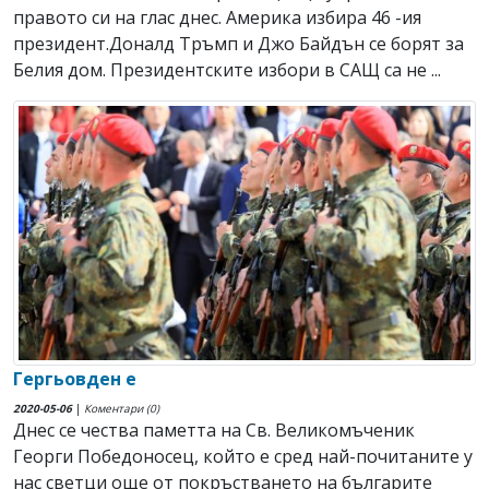
правото си на глас днес. Америка избира 46 -ия
президент.Доналд Тръмп и Джо Байдън се борят за
Белия дом. Президентските избори в САЩ са не ...
Гергьовден е
2020-05-06
|
Коментари (0)
Днес се чества паметта на Св. Великомъченик
Георги Победоносец, който е сред най-почитаните у
нас светци още от покръстването на българите