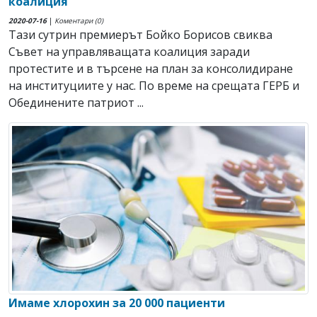
коалиция
2020-07-16
|
Коментари (0)
Тази сутрин премиерът Бойко Борисов свиква
Съвет на управляващата коалиция заради
протестите и в търсене на план за консолидиране
на институциите у нас. По време на срещата ГЕРБ и
Обединените патриот ...
Имаме хлорохин за 20 000 пациенти