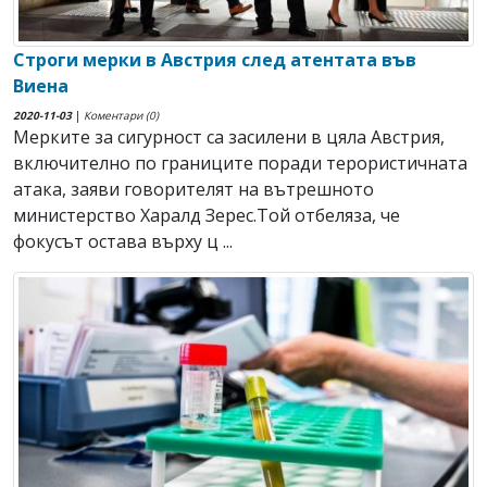
Строги мерки в Австрия след атентата във
Виена
2020-11-03
|
Коментари (0)
Мерките за сигурност са засилени в цяла Австрия,
включително по границите поради терористичната
атака, заяви говорителят на вътрешното
министерство Харалд Зерес.Той отбеляза, че
фокусът остава върху ц ...