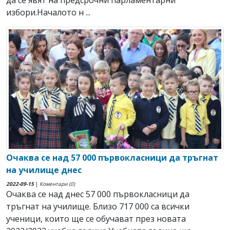
избори.Началото н ...
Очаква се над 57 000 първокласници да тръгнат
на училище днес
2022-09-15
|
Коментари (0)
Очаква се над днес 57 000 първокласници да
тръгнат на училище. Близо 717 000 са всички
ученици, които ще се обучават през новата