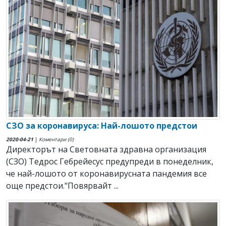
СЗО за коронавируса: Най-лошото предстои
2020-04-21
|
Коментари (0)
Директорът на Световната здравна организация
(СЗО) Тедрос Гебрейесус предупреди в понеделник,
че най-лошото от коронавирусната пандемия все
още предстои."Повярвайт ...