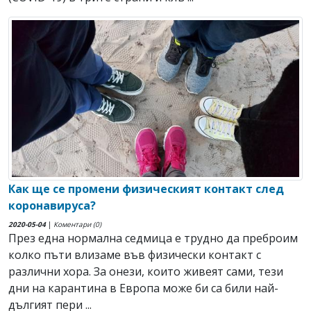
Как ще се промени физическият контакт след
коронавируса?
2020-05-04
|
Коментари (0)
През една нормална седмица е трудно да преброим
колко пъти влизаме във физически контакт с
различни хора. За онези, които живеят сами, тези
дни на карантина в Европа може би са били най-
дългият пери ...