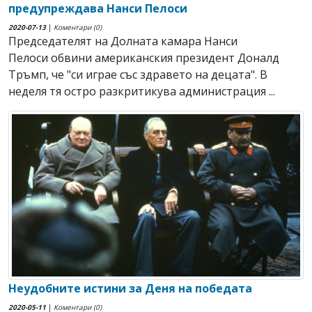
предупреждава Нанси Пелоси
2020-07-13
|
Коментари (0)
Председателят на Долната камара Нанси
Пелоси обвини американския президент Доналд
Тръмп, че "си играе със здравето на децата". В
неделя тя остро разкритикува администрация ...
Неудобните истини за Деня на победата
2020-05-11
|
Коментари (0)