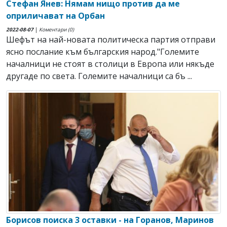
Стефан Янев: Нямам нищо против да ме
оприличават на Орбан
2022-08-07
|
Коментари (0)
Шефът на най-новата политическа партия отправи
ясно послание към българския народ."Големите
началници не стоят в столици в Европа или някъде
другаде по света. Големите началници са бъ ...
Борисов поиска 3 оставки - на Горанов, Маринов