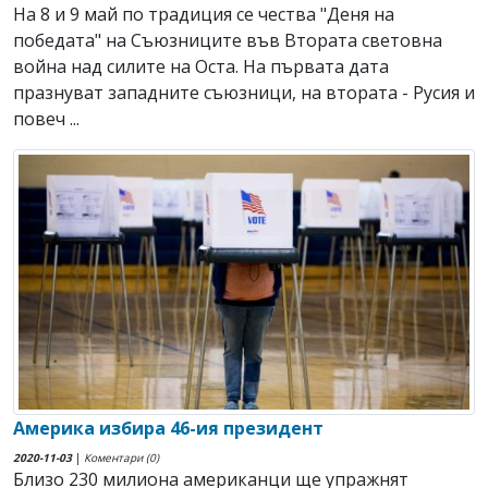
На 8 и 9 май по традиция се чества "Деня на
победата" на Съюзниците във Втората световна
война над силите на Оста. На първата дата
празнуват западните съюзници, на втората - Русия и
повеч ...
Америка избира 46-ия президент
2020-11-03
|
Коментари (0)
Близо 230 милиона американци ще упражнят