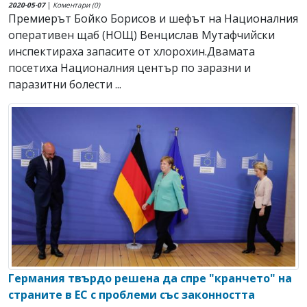
2020-05-07
|
Коментари (0)
Премиерът Бойко Борисов и шефът на Националния
оперативен щаб (НОЩ) Венцислав Мутафчийски
инспектираха запасите от хлорохин.Двамата
посетиха Националния център по заразни и
паразитни болести ...
Германия твърдо решена да спре "кранчето" на
страните в ЕС с проблеми със законността