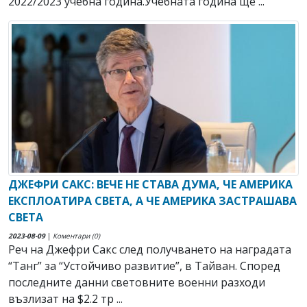
2022/2023 учебна година.Учебната година ще ...
ДЖЕФРИ САКС: ВЕЧЕ НЕ СТАВА ДУМА, ЧЕ АМЕРИКА
ЕКСПЛОАТИРА СВЕТА, А ЧЕ АМЕРИКА ЗАСТРАШАВА
СВЕТА
2023-08-09
|
Коментари (0)
Реч на Джефри Сакс след получването на наградата
“Танг” за “Устойчиво развитие”, в Тайван. Според
последните данни световните военни разходи
възлизат на $2.2 тр ...