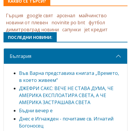
КАКВО СЕ ТЪРСИ?
Гърция
google свят
арсенал
майчинство
новини от плевен
novinite po bnt
футбол
димитровград новини
сапунки
jet кредит
ПОСЛЕДНИ НОВИНИ:
България
Във Варна представиха книгата „Времето,
в което живеем“
ДЖЕФРИ САКС: ВЕЧЕ НЕ СТАВА ДУМА, ЧЕ
АМЕРИКА ЕКСПЛОАТИРА СВЕТА, А ЧЕ
АМЕРИКА ЗАСТРАШАВА СВЕТА
Бъдни вечер е
Днес е Игнажден - почитаме св. Игнатий
Богоносец