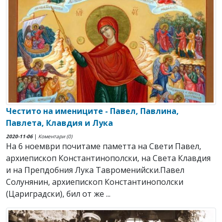
Честито на имениците - Павел, Павлина,
Павлета, Клавдия и Лука
2020-11-06
|
Коментари (0)
На 6 ноември почитаме паметта на Свети Павел,
архиепископ Константинополски, на Света Клавдия
и на Препдобния Лука Тавроменийски.Павел
Солунянин, архиепископ Константинополски
(Цариградски), бил от же ...