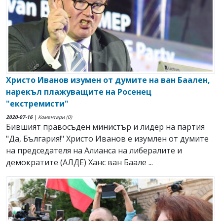
Христо Иванов изумен от думите на ван Баален,
нарекъл плажуващите на Росенец
"екстремисти"
2020-07-16
|
Коментари (0)
Бившият правосъден министър и лидер на партия
"Да, България!" Христо Иванов е изумлен от думите
на председателя на Алианса на либералите и
демократите (АЛДЕ) Ханс ван Баале ...