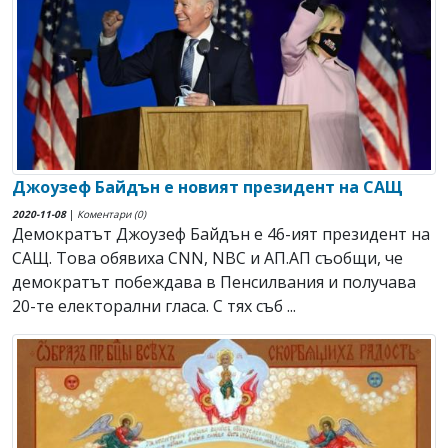
Джоузеф Байдън е новият президент на САЩ
2020-11-08
|
Коментари (0)
Демократът Джоузеф Байдън е 46-ият президент на
САЩ. Това обявиха CNN, NBC и АП.АП съобщи, че
демократът побеждава в Пенсилвания и получава
20-те електорални гласа. С тях съб ...