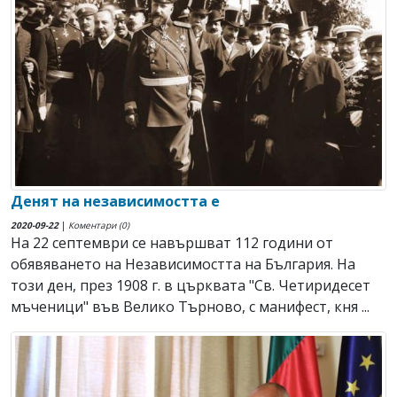
Денят на независимостта е
2020-09-22
|
Коментари (0)
На 22 септември се навършват 112 години от
обявяването на Независимостта на България. На
този ден, през 1908 г. в църквата "Св. Четиридесет
мъченици" във Велико Търново, с манифест, кня ...