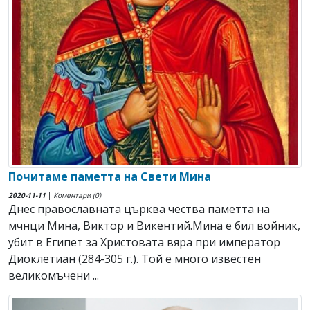
Почитаме паметта на Свети Мина
2020-11-11
|
Коментари (0)
Днес православната църква чества паметта на
мчнци Мина, Виктор и Викентий.Мина е бил войник,
убит в Египет за Христовата вяра при император
Диоклетиан (284-305 г.). Той е много известен
великомъчени ...