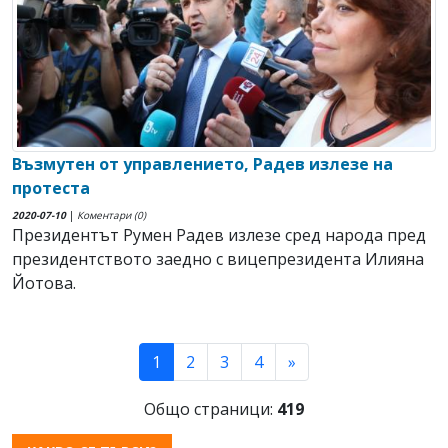
Възмутен от управлението, Радев излезе на
протеста
2020-07-10
|
Коментари (0)
Президентът Румен Радев излезе сред народа пред
президентството заедно с вицепрезидента Илияна
Йотова.
(current)
1
2
3
4
»
Общо страници:
419