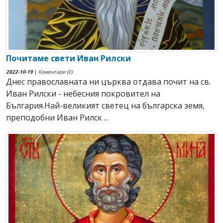
Почитаме свети Иван Рилски
2022-10-19
|
Коментари (0)
Днес православната ни църква отдава почит на св.
Иван Рилски - небесния покровител на
България.Най-великият светец на българска земя,
преподобни Иван Рилск ...