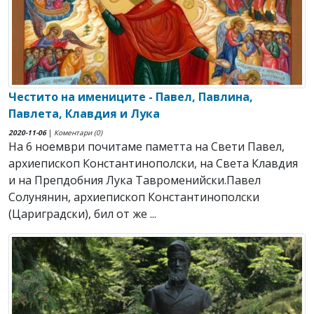
Честито на имениците - Павел, Павлина,
Павлета, Клавдия и Лука
2020-11-06
|
Коментари (0)
На 6 ноември почитаме паметта на Свети Павел,
архиепископ Константинополски, на Света Клавдия
и на Препдобния Лука Тавроменийски.Павел
Солунянин, архиепископ Константинополски
(Цариградски), бил от же ...