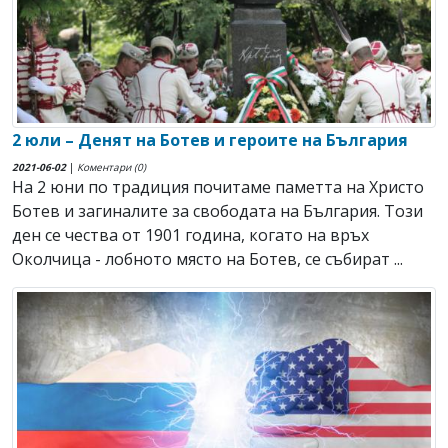
2 юли – Денят на Ботев и героите на България
2021-06-02
|
Коментари (0)
На 2 юни по традиция почитаме паметта на Христо
Ботев и загиналите за свободата на България. Този
ден се чества от 1901 година, когато на връх
Околчица - лобното място на Ботев, се събират ...