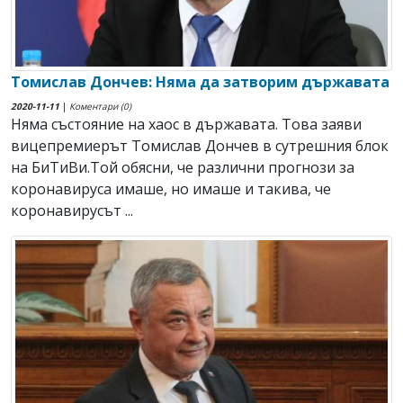
Томислав Дончев: Няма да затворим държавата
2020-11-11
|
Коментари (0)
Няма състояние на хаос в държавата. Toва заяви
вицепремиерът Томислав Дончев в сутрешния блок
на БиТиВи.Той обясни, че различни прогнози за
коронавируса имаше, но имаше и такива, че
коронавирусът ...