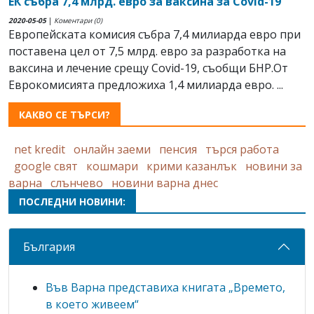
ЕК събра 7,4 млрд. евро за ваксина за Covid-19
2020-05-05
|
Коментари (0)
Европейската комисия събра 7,4 милиарда евро при
поставена цел от 7,5 млрд. евро за разработка на
ваксина и лечение срещу Covid-19, съобщи БНР.От
Еврокомисията предложиха 1,4 милиарда евро. ...
КАКВО СЕ ТЪРСИ?
net kredit
онлайн заеми
пенсия
търся работа
google свят
кошмари
крими казанлък
новини за
варна
слънчево
новини варна днес
ПОСЛЕДНИ НОВИНИ:
България
Във Варна представиха книгата „Времето,
в което живеем“