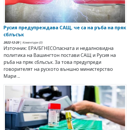
Русия предупреждава САЩ, че са на ръба на пряк
сблъсък
2022-12-20
|
Коментари (0)
Източник: EPA/БГНЕСОпасната и недалновидна
политика на Вашингтон постави САЩ и Русия на
ръба на пряк сблъсък. За това предупреди
говорителят на руското външно министерство
Мари ...