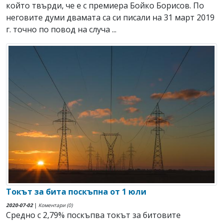
който твърди, че е с премиера Бойко Борисов. По
неговите думи двамата са си писали на 31 март 2019
г. точно по повод на случа ...
Токът за бита поскъпна от 1 юли
2020-07-02
|
Коментари (0)
Средно с 2,79% поскъпва токът за битовите