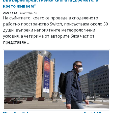
Във Варна представиха книгата „Времето, в
което живеем“
2024-11-14
|
Коментари (0)
На събитието, което се проведе в споделеното
работно пространство Switch, присъстваха около 50
души, въпреки неприятните метеорологични
условия, а четирима от авторите бяха част от
представян ...