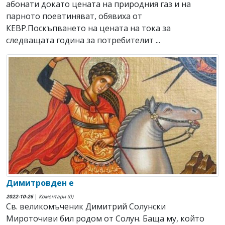
абонати докато цената на природния газ и на
парното поевтиняват, обявиха от
КЕВР.Поскъпването на цената на тока за
следващата година за потребителит ...
Димитровден е
2022-10-26
|
Коментари (0)
Св. великомъченик Димитрий Солунски
Мироточиви бил родом от Солун. Баща му, който