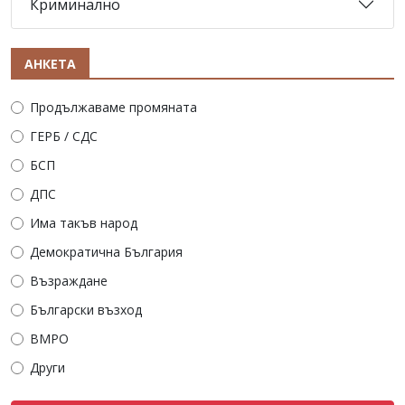
Криминално
АНКЕТА
Продължаваме промяната
ГЕРБ / СДС
БСП
ДПС
Има такъв народ
Демократична България
Възраждане
Български възход
ВМРО
Други