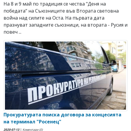
На 8 и 9 май по традиция се чества "Деня на
победата" на Съюзниците във Втората световна
война над силите на Оста. На първата дата
празнуват западните съюзници, на втората - Русия и
повеч ...
Прокуратурата поиска договора за концесията
на терминал "Росенец"
2020-07-13
|
Коментари (0)