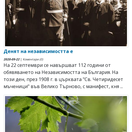
Денят на независимостта е
2020-09-22
|
Коментари (0)
На 22 септември се навършват 112 години от
обявяването на Независимостта на България. На
този ден, през 1908 г. в църквата "Св. Четиридесет
мъченици" във Велико Търново, с манифест, кня ...