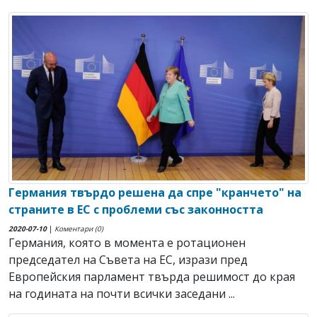
Германия твърдо решена да спре "кранчето" на
страните в ЕС с проблеми със законността
2020-07-10
|
Коментари (0)
Германия, която в момента е ротационен
председател на Съвета на ЕС, изрази пред
Европейския парламент твърда решимост до края
на годината на почти всички заседани ...