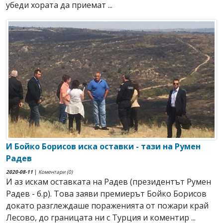
yбeди xopaтa дa пpиeмaт ...
И Бойко Борисов иска оставки - тази на Румен
Радев
2020-08-11
|
Коментари (0)
И аз искам оставката на Радев (президентът Румен
Радев - б.р). Това заяви премиерът Бойко Борисов
докато разглеждаше пораженията от пожари край
Лесово, до границата ни с Турция и коментир ...