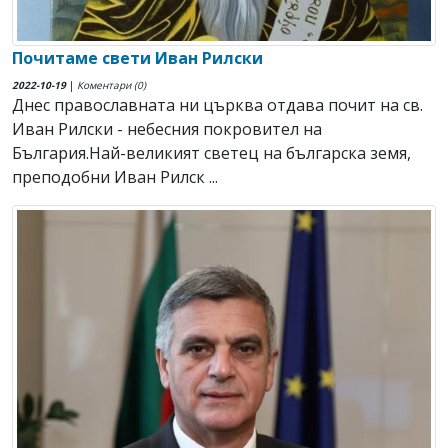
Почитаме свети Иван Рилски
2022-10-19
|
Коментари (0)
Днес православната ни църква отдава почит на св.
Иван Рилски - небесния покровител на
България.Най-великият светец на българска земя,
преподобни Иван Рилск ...