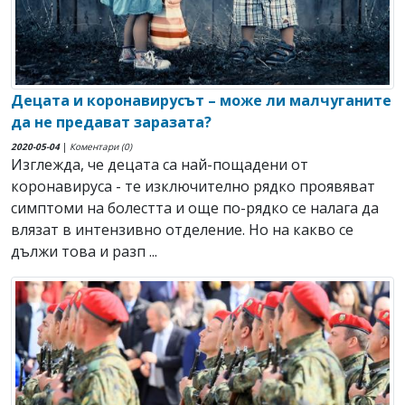
Децата и коронавирусът – може ли малчуганите
да не предават заразата?
2020-05-04
|
Коментари (0)
Изглежда, че децата са най-пощадени от
коронавируса - те изключително рядко проявяват
симптоми на болестта и още по-рядко се налага да
влязат в интензивно отделение. Но на какво се
дължи това и разп ...