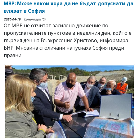
МВР: Може някои хора да не бъдат допуснати да
влязат в София
2020-04-19
|
Коментари (0)
От МВР не отчитат засилено движение по
пропускателните пунктове в неделния ден, който е
първия ден на Възкресение Христово, информира
БНР. Мнозина столичани напуснаха София преди
празни ...