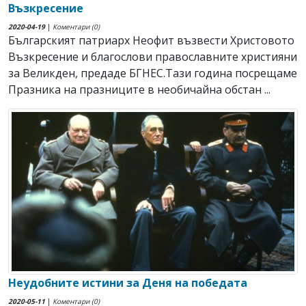
Възкресение
2020-04-19
|
Коментари (0)
Българският патриарх Неофит възвести Христовото
Възкресение и благослови православните християни
за Великден, предаде БГНЕС.Тази година посрещаме
Празника на празниците в необичайна обстан ...
Неудобните истини за Деня на победата
2020-05-11
|
Коментари (0)