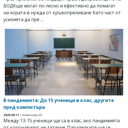
БОДКще могат по-лесно и ефективно да помагат
на хората в нужда от кръвопреливане Като част от
усилията да пре ...
В пандемията: До 15 ученици в клас, другите
пред компютъра
2020-08-11
|
Коментари (0)
Между 13-15 ученици ще са в клас, ако пандемията
от коронавирус не затихне. Паралелките ще се