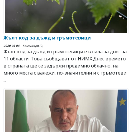
Жълт код за дъжд и гръмотевици
2020-05-04
|
Коментари (0)
Жълт код за дъжд и гръмотевици е в сила за днес за
11 области. Това съобщават от НИМХ.Днес времето
в страната ще се задържи предимно облачно, на
много места с валежи, по-значителни и с гръмотеви
...