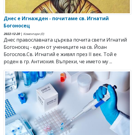
Днес е Игнажден - почитаме св. Игнатий
Богоносец
2022-12-20
|
Коментари (0)
Днес православната църква почита свети Игнатий
Богоносец - един от учениците на св. Йоан
Богослов.Св. Игнатий е живял през ІІ век. Той е
роден в гр. Антиохия. Въпреки, че името му ...