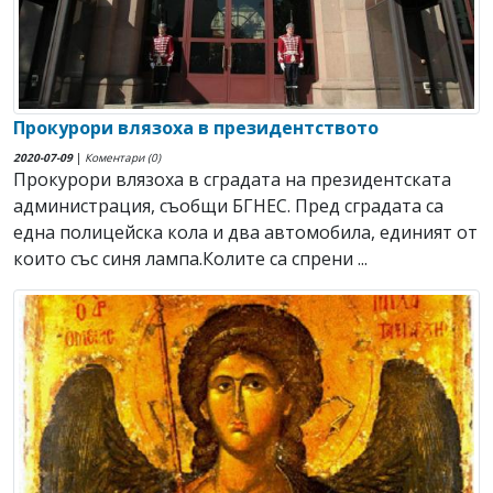
Прокурори влязоха в президентството
2020-07-09
|
Коментари (0)
Прокурори влязоха в сградата на президентската
администрация, съобщи БГНЕС. Пред сградата са
една полицейска кола и два автомобила, единият от
които със синя лампа.Колите са спрени ...