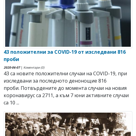
43 положителни за COVID-19 от изследвани 816
проби
2020-06-07
|
Коментари (0)
43 са новите положителни случаи на COVID-19, при
изследвани за последното денонощие 816
проби. Потвърдените до момента случаи на новия
коронавирус са 2711, а към 7 юни активните случаи
са 10 ...