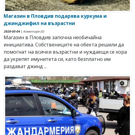
Магазин в Пловдив подарява куркума и
джинджифил на възрастни
2020-05-04
|
Коментари (0)
Магазин в Пловдив започна необичайна
инициатива. Собствениците на обекта решили да
помогнат на всички възрастни и нуждаещи се хора
да укрепят имунитета си, като безплатно им
раздават джинд ...