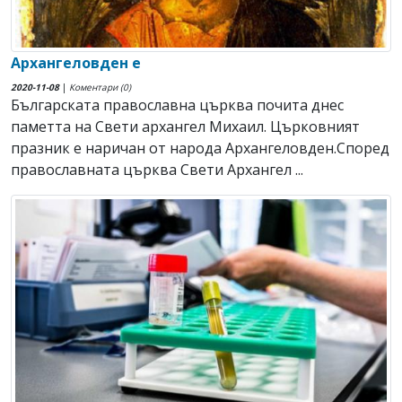
Архангеловден е
2020-11-08
|
Коментари (0)
Българската православна църква почита днес
паметта на Свети архангел Михаил. Църковният
празник е наричан от народа Архангеловден.Според
православната църква Свети Архангел ...