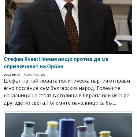
Стефан Янев: Нямам нищо против да ме
оприличават на Орбан
2022-08-07
|
Коментари (0)
Шефът на най-новата политическа партия отправи
ясно послание към българския народ."Големите
началници не стоят в столици в Европа или някъде
другаде по света. Големите началници са бъ ...