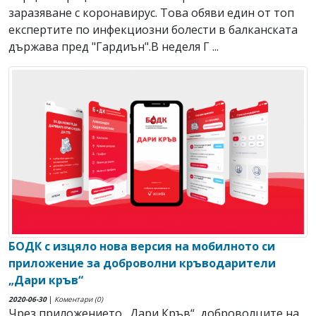
заразяване с коронавирус. Това обяви един от топ
експертите по инфекциозни болести в балканската
държава пред "Гардиън".В неделя Г ...
БОДК с изцяло нова версия на мобилното си
приложение за доброволни кръводарители
„Дари кръв“
2020-06-30
|
Коментари (0)
Чрез приложението „Дари Кръв“, доброволците на