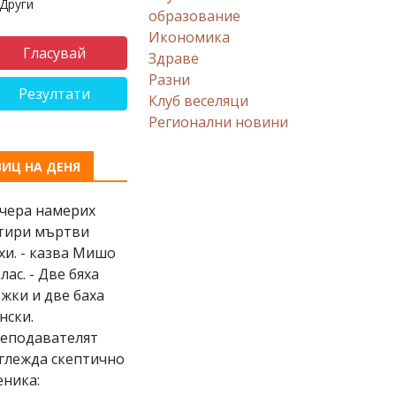
Други
образование
Икономика
Здраве
Разни
Резултати
Клуб веселяци
Регионални новини
ВИЦ НА ДЕНЯ
Вчера намерих
тири мъртви
хи. - казва Мишо
клас. - Две бяха
жки и две баха
нски.
еподавателят
глежда скептично
еника: