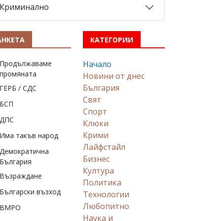
Криминално
АНКЕТА
КАТЕГОРИИ
Продължаваме
Начало
промяната
Новини от днес
България
ГЕРБ / СДС
Свят
БСП
Спорт
ДПС
Клюки
Крими
Има такъв народ
Лайфстайл
Демократична
Бизнес
България
Култура
Възраждане
Политика
Български възход
Технологии
Любопитно
ВМРО
Наука и