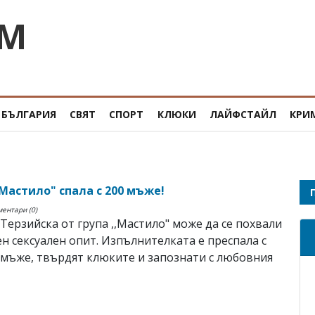
OM
БЪЛГАРИЯ
СВЯТ
СПОРТ
КЛЮКИ
ЛАЙФСТАЙЛ
КРИ
"Мастило" спала с 200 мъже!
ментари (0)
Терзийска от група ,,Мастило" може да се похвали
ен сексуален опит. Изпълнителката е преспала с
 мъже, твърдят клюките и запознати с любовния