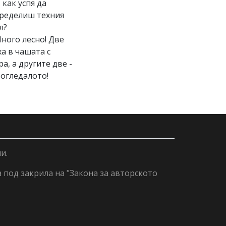
И как успя да
ределиш техния
л?
Много лесно! Две
ха в чашата с
ра, а другите две -
 огледалото!
и.
а под закрила на "Закона за авторското