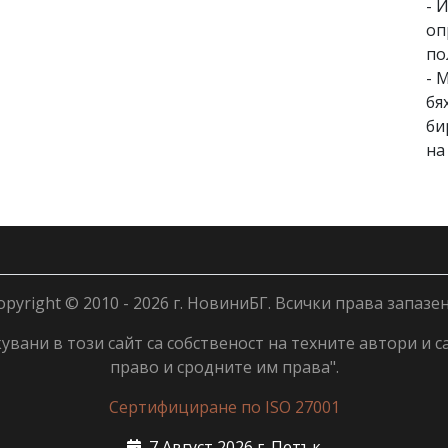
- 
оп
по
- 
бя
би
на
opyright © 2010 - 2026 г. НовиниБГ. Всички права запазен
вани в този сайт са собственост на техните автори и с
право и сродните им права".
Сертифициране по ISO 27001
7 Август 2026 г. Петък