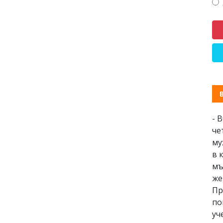
- 
че
му
в 
мъ
же
Пр
по
уч