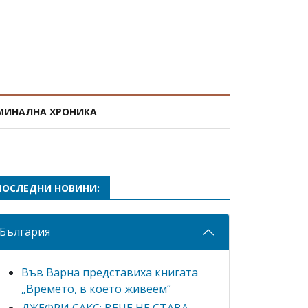
МИНАЛНА ХРОНИКА
ПОСЛЕДНИ НОВИНИ:
България
Във Варна представиха книгата
„Времето, в което живеем“
ДЖЕФРИ САКС: ВЕЧЕ НЕ СТАВА