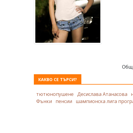
Общ
КАКВО СЕ ТЪРСИ?
тютюнопушене
Десислава Атанасова
Фънки
пенсии
шампионска лига прогр