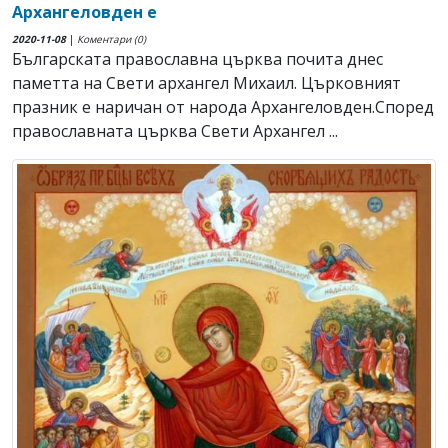
Архангеловден е
2020-11-08
|
Коментари (0)
Българската православна църква почита днес
паметта на Свети архангел Михаил. Църковният
празник е наричан от народа Архангеловден.Според
православната църква Свети Архангел ...