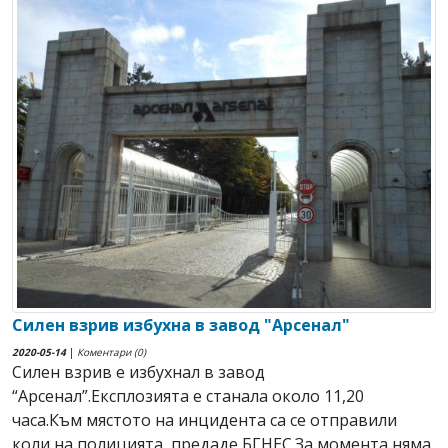
Силен взрив избухна в завод "Арсенал"
2020-05-14
|
Коментари (0)
Силен взрив е избухнал в завод
“Арсенал”.Експлозията е станала около 11,20
часа.Към мястото на инцидента са се отправили
коли на полицията, предаде БГНЕС.За момента няма