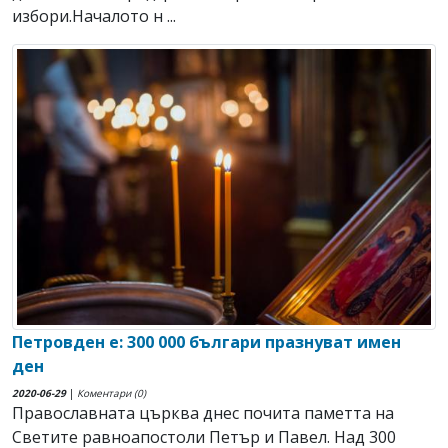
избори.Началото н ...
Петровден е: 300 000 българи празнуват имен
ден
2020-06-29
|
Коментари (0)
Православната църква днес почита паметта на
Светите равноапостоли Петър и Павел. Над 300