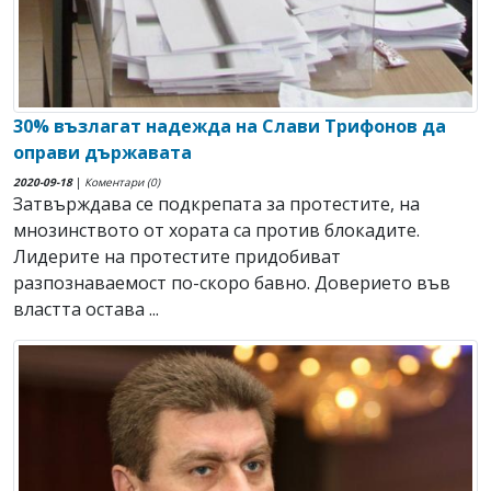
30% възлагат надежда на Слави Трифонов да
оправи държавата
2020-09-18
|
Коментари (0)
Затвърждава се подкрепата за протестите, на
мнозинството от хората са против блокадите.
Лидерите на протестите придобиват
разпознаваемост по-скоро бавно. Доверието във
властта остава ...