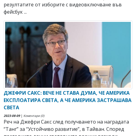
резултатите от изборите с видеовключване във
фейсбук ...
ДЖЕФРИ САКС: ВЕЧЕ НЕ СТАВА ДУМА, ЧЕ АМЕРИКА
ЕКСПЛОАТИРА СВЕТА, А ЧЕ АМЕРИКА ЗАСТРАШАВА
СВЕТА
2023-08-09
|
Коментари (0)
Реч на Джефри Сакс след получването на наградата
“Танг” за “Устойчиво развитие”, в Тайван. Според