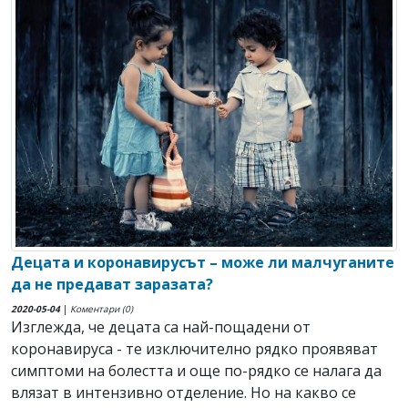
Децата и коронавирусът – може ли малчуганите
да не предават заразата?
2020-05-04
|
Коментари (0)
Изглежда, че децата са най-пощадени от
коронавируса - те изключително рядко проявяват
симптоми на болестта и още по-рядко се налага да
влязат в интензивно отделение. Но на какво се