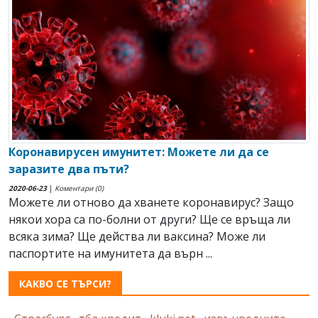
Коронавирусен имунитет: Можете ли да се
заразите два пъти?
2020-06-23
|
Коментари (0)
Можете ли отново да хванете коронавирус? Защо
някои хора са по-болни от други? Ще се връща ли
всяка зима? Ще действа ли ваксина? Може ли
паспортите на имунитета да върн ...
КАКВО СЕ ТЪРСИ?