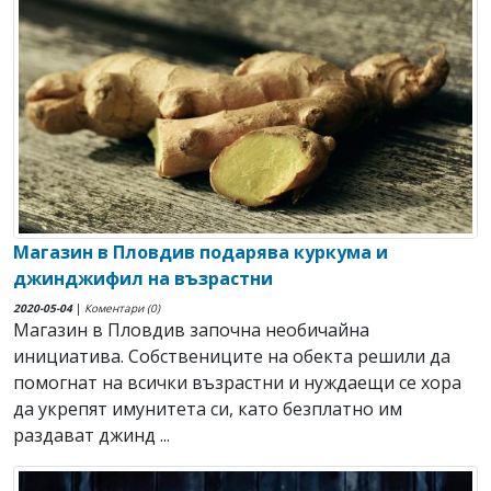
Магазин в Пловдив подарява куркума и
джинджифил на възрастни
2020-05-04
|
Коментари (0)
Магазин в Пловдив започна необичайна
инициатива. Собствениците на обекта решили да
помогнат на всички възрастни и нуждаещи се хора
да укрепят имунитета си, като безплатно им
раздават джинд ...