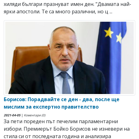
хиляди българи празнуват имен ден. "Двамата най-
ярки апостоли. Те са много различни, но ц ...
Борисов: Порадвайте се ден - два, после ще
мислим за експертно правителство
2021-04-05
|
Коментари (0)
За пети пореден път печелим парламентарни
избори. Премиерът Бойко Борисов не изневери на
стила си от последната година и анализира