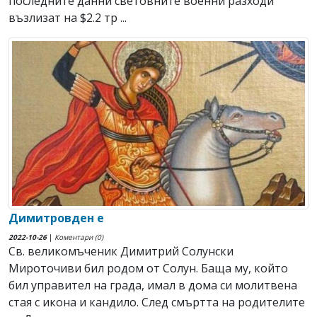
последните данни световните военни разходи
възлизат на $2.2 тр ...
Димитровден е
2022-10-26
|
Коментари (0)
Св. великомъченик Димитрий Солунски
Мироточиви бил родом от Солун. Баща му, който
бил управител на града, имал в дома си молитвена
стая с икона и кандило. След смъртта на родителите