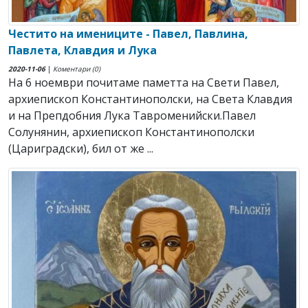
Честито на имениците - Павел, Павлина,
Павлета, Клавдия и Лука
2020-11-06
|
Коментари (0)
На 6 ноември почитаме паметта на Свети Павел,
архиепископ Константинополски, на Света Клавдия
и на Препдобния Лука Тавроменийски.Павел
Солунянин, архиепископ Константинополски
(Цариградски), бил от же ...