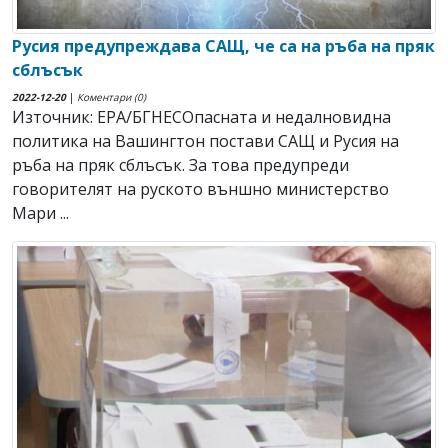
Русия предупреждава САЩ, че са на ръба на пряк
сблъсък
2022-12-20
|
Коментари (0)
Източник: EPA/БГНЕСОпасната и недалновидна
политика на Вашингтон постави САЩ и Русия на
ръба на пряк сблъсък. За това предупреди
говорителят на руското външно министерство
Мари ...