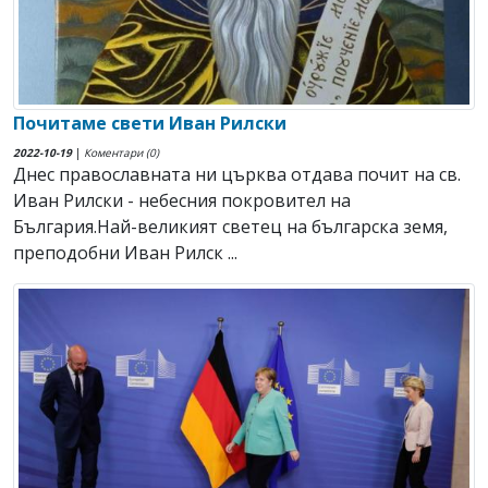
Почитаме свети Иван Рилски
2022-10-19
|
Коментари (0)
Днес православната ни църква отдава почит на св.
Иван Рилски - небесния покровител на
България.Най-великият светец на българска земя,
преподобни Иван Рилск ...