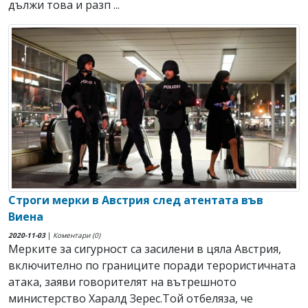
дължи това и разп ...
Строги мерки в Австрия след атентата във
Виена
2020-11-03
|
Коментари (0)
Мерките за сигурност са засилени в цяла Австрия,
включително по границите поради терористичната
атака, заяви говорителят на вътрешното
министерство Харалд Зерес.Той отбеляза, че