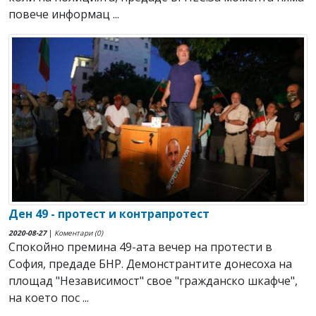
повече информац ...
Ден 49 - протест и контрапротест
2020-08-27
|
Коментари (0)
Спокойно премина 49-ата вечер на протести в
София, предаде БНР. Демонстрантите донесоха на
площад "Независимост" свое "гражданско шкафче",
на което пос ...