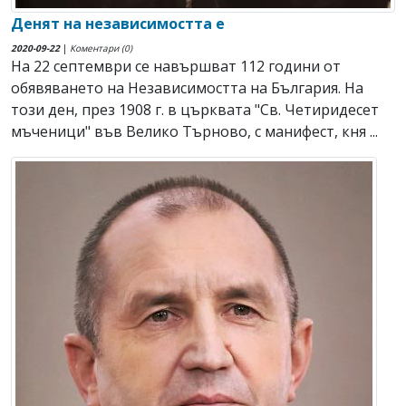
Денят на независимостта е
2020-09-22
|
Коментари (0)
На 22 септември се навършват 112 години от
обявяването на Независимостта на България. На
този ден, през 1908 г. в църквата "Св. Четиридесет
мъченици" във Велико Търново, с манифест, кня ...