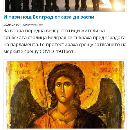
И тази нощ Белград отказа да заспи
2020-07-09
|
Коментари (0)
За втора поредна вечер стотици жители на
сръбската столица Белград се събраха пред сградата
на парламента.Те протестираха срещу затягането на
мерките срещу COVID-19.Прот ...