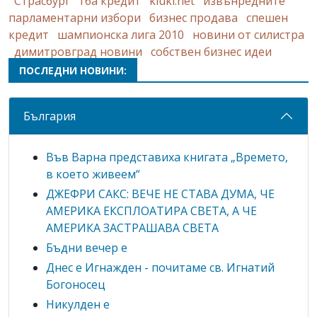
Страсбург
тба кредит
kluki.net
извънредните
парламентарни избори
бизнес продава
спешен
кредит
шампионска лига 2010
новини от силистра
димитровград новини
собствен бизнес идеи
ПОСЛЕДНИ НОВИНИ:
България
Във Варна представиха книгата „Времето,
в което живеем“
ДЖЕФРИ САКС: ВЕЧЕ НЕ СТАВА ДУМА, ЧЕ
АМЕРИКА ЕКСПЛОАТИРА СВЕТА, А ЧЕ
АМЕРИКА ЗАСТРАШАВА СВЕТА
Бъдни вечер е
Днес е Игнажден - почитаме св. Игнатий
Богоносец
Никулден е