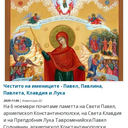
Честито на имениците - Павел, Павлина,
Павлета, Клавдия и Лука
2020-11-06
|
Коментари (0)
На 6 ноември почитаме паметта на Свети Павел,
архиепископ Константинополски, на Света Клавдия
и на Препдобния Лука Тавроменийски.Павел
Солунянин, архиепископ Константинополски