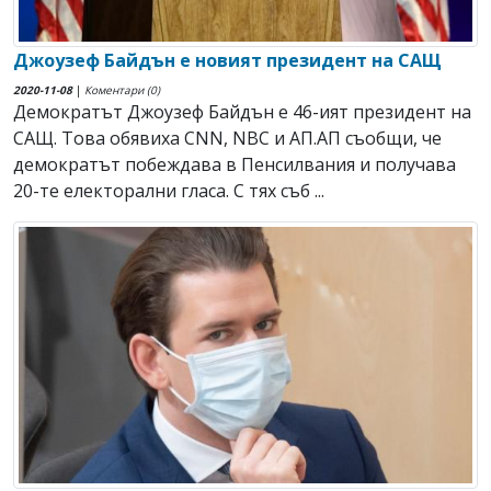
Джоузеф Байдън е новият президент на САЩ
2020-11-08
|
Коментари (0)
Демократът Джоузеф Байдън е 46-ият президент на
САЩ. Това обявиха CNN, NBC и АП.АП съобщи, че
демократът побеждава в Пенсилвания и получава
20-те електорални гласа. С тях съб ...