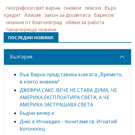
географски свят варна
снимки
левски
бърз
кредит
Алисия
закон за досиетата
бареков
новини от благоевград
обяви за работа
панагюрище новини
ПОСЛЕДНИ НОВИНИ:
България
Във Варна представиха книгата „Времето,
в което живеем“
ДЖЕФРИ САКС: ВЕЧЕ НЕ СТАВА ДУМА, ЧЕ
АМЕРИКА ЕКСПЛОАТИРА СВЕТА, А ЧЕ
АМЕРИКА ЗАСТРАШАВА СВЕТА
Бъдни вечер е
Днес е Игнажден - почитаме св. Игнатий
Богоносец