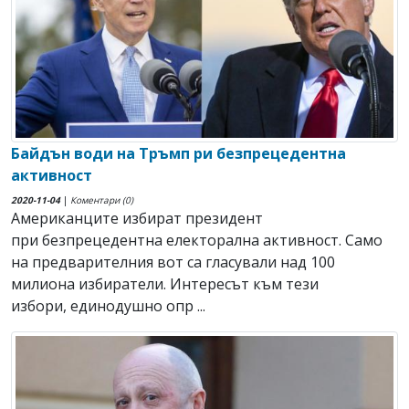
Байдън води на Тръмп ри безпрецедентна
активност
2020-11-04
|
Коментари (0)
Американците избират президент
при безпрецедентна електорална активност. Само
на предварителния вот са гласували над 100
милиона избиратели. Интересът към тези
избори, единодушно опр ...