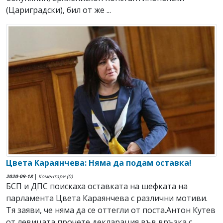
(Цариградски), бил от же ...
Цвета Караянчева: Няма да подам оставка!
2020-09-18
|
Коментари (0)
БСП и ДПС поискаха оставката на шефката на
парламента Цвета Караянчева с различни мотиви.
Тя заяви, че няма да се оттегли от поста.Антон Кутев
от левицата прочете декларация във връзка с