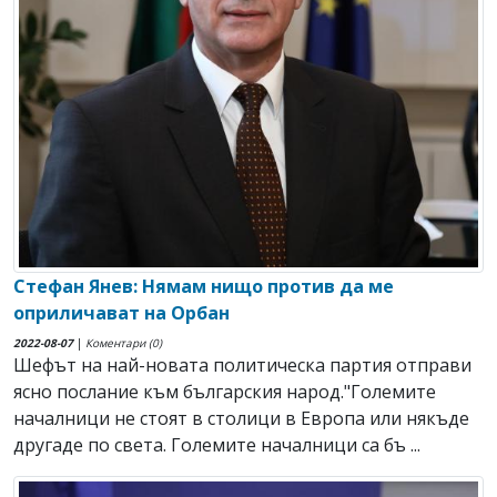
Стефан Янев: Нямам нищо против да ме
оприличават на Орбан
2022-08-07
|
Коментари (0)
Шефът на най-новата политическа партия отправи
ясно послание към българския народ."Големите
началници не стоят в столици в Европа или някъде
другаде по света. Големите началници са бъ ...