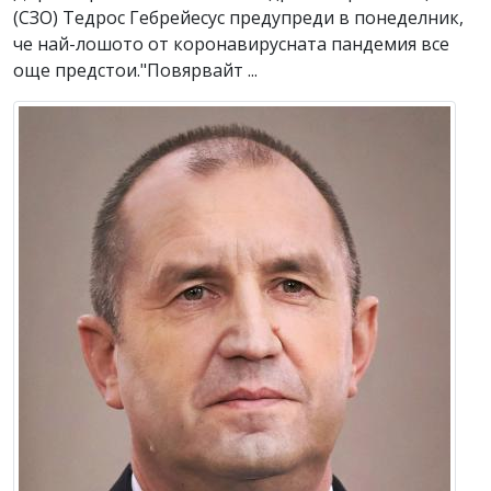
(СЗО) Тедрос Гебрейесус предупреди в понеделник,
че най-лошото от коронавирусната пандемия все
още предстои."Повярвайт ...