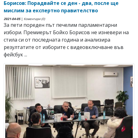
Борисов: Порадвайте се ден - два, после ще
мислим за експертно правителство
2021-04-05
|
Коментари (0)
За пети пореден път печелим парламентарни
избори. Премиерът Бойко Борисов не изневери на
стила си от последната година и анализира
резултатите от изборите с видеовключване във
фейсбук ...