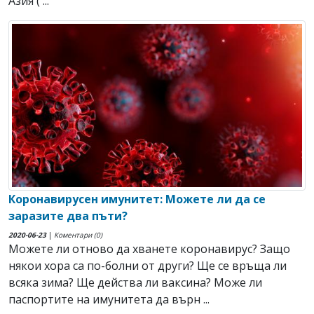
Азия ( ...
Коронавирусен имунитет: Можете ли да се
заразите два пъти?
2020-06-23
|
Коментари (0)
Можете ли отново да хванете коронавирус? Защо
някои хора са по-болни от други? Ще се връща ли
всяка зима? Ще действа ли ваксина? Може ли
паспортите на имунитета да върн ...