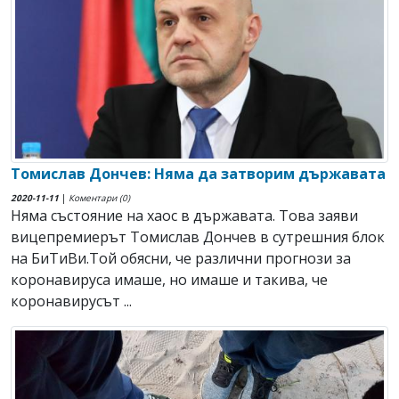
Томислав Дончев: Няма да затворим държавата
2020-11-11
|
Коментари (0)
Няма състояние на хаос в държавата. Toва заяви
вицепремиерът Томислав Дончев в сутрешния блок
на БиТиВи.Той обясни, че различни прогнози за
коронавируса имаше, но имаше и такива, че
коронавирусът ...