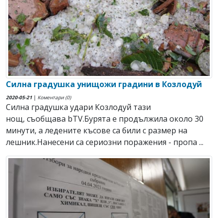
Силна градушка унищожи градини в Козлодуй
2020-05-21
|
Коментари (0)
Силна градушка удари Козлодуй тази
нощ, съобщава bTV.Бурята е продължила около 30
минути, а ледените късове са били с размер на
лешник.Нанесени са сериозни поражения - пропа ...