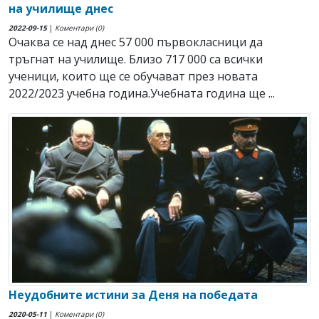
на училище днес
2022-09-15
|
Коментари (0)
Очаква се над днес 57 000 първокласници да
тръгнат на училище. Близо 717 000 са всички
ученици, които ще се обучават през новата
2022/2023 учебна година.Учебната година ще ...
Неудобните истини за Деня на победата
2020-05-11
|
Коментари (0)