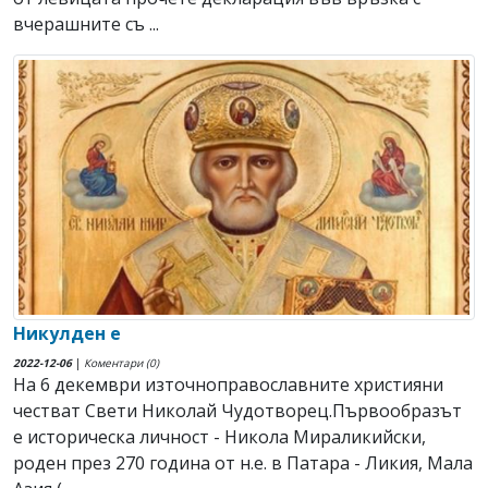
вчерашните съ ...
Никулден е
2022-12-06
|
Коментари (0)
На 6 декември източноправославните християни
честват Свeти Николай Чудотворец.Първообразът
е историческа личност - Никола Мираликийски,
роден през 270 година от н.е. в Патара - Ликия, Мала