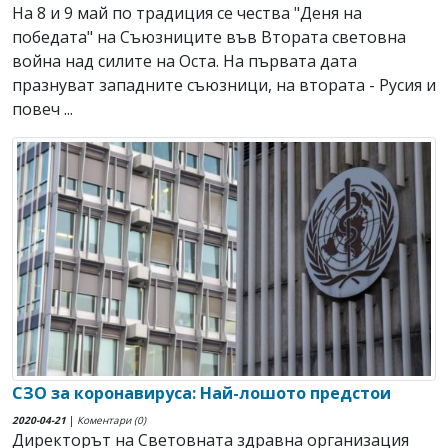
На 8 и 9 май по традиция се чества "Деня на
победата" на Съюзниците във Втората световна
война над силите на Оста. На първата дата
празнуват западните съюзници, на втората - Русия и
повеч ...
СЗО за коронавируса: Най-лошото предстои
2020-04-21
|
Коментари (0)
Директорът на Световната здравна организация