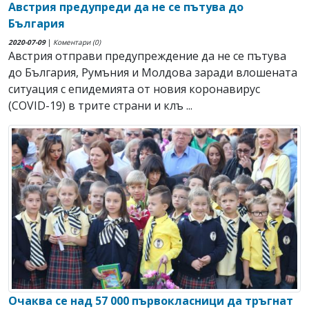
Австрия предупреди да не се пътува до
България
2020-07-09
|
Коментари (0)
Австрия отправи предупреждение да не се пътува
до България, Румъния и Молдова заради влошената
ситуация с епидемията от новия коронавирус
(COVID-19) в трите страни и клъ ...
Очаква се над 57 000 първокласници да тръгнат