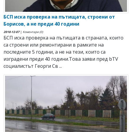
БСП иска проверка на пътищата, строени от
Борисов, а не преди 40 години
2018-12-07
|
Коментари (0)
БСП иска проверка на пътищата в страната, които
са строени или ремонтирани в рамките на
последните 5 години, а не на тези, които са
изградени преди 40 години.Това заяви пред bTV
социалистът Георги Св ...