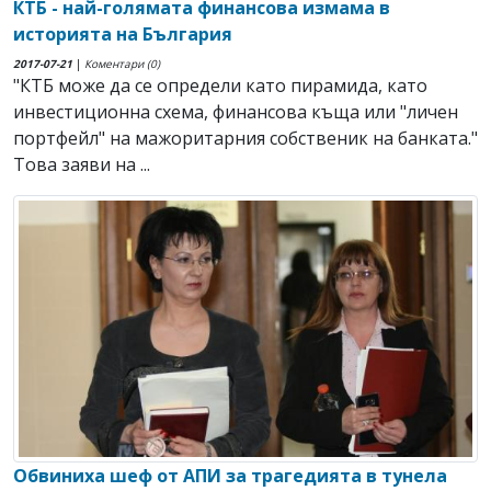
КТБ - най-голямата финансова измама в
историята на България
2017-07-21
|
Коментари (0)
"КТБ може да се определи като пирамида, като
инвестиционна схема, финансова къща или "личен
портфейл" на мажоритарния собственик на банката."
Това заяви на ...
Обвиниха шеф от АПИ за трагедията в тунела