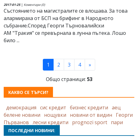
2017-01-25
|
Коментари (0)
Състоянието на магистралите се влошава. За това
алармираха от БСП на брифинг в Народното
събрание.Според Георги Търновалийски
АМ "Тракия" се превърнала в лунна пътека. Лошо
било ...
(current)
1
2
3
4
»
Общо страници:
53
КАКВО СЕ ТЪРСИ?
демокрация
сис кредит
бизнес кредити
аец
белене новини
нощувки
новини от видин
Георги
Първанов
лесни кредити
prognozi sport
пари
ПОСЛЕДНИ НОВИНИ: