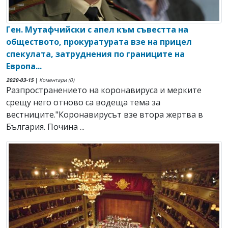
Ген. Мутафчийски с апел към съвестта на
обществото, прокуратурата взе на прицел
спекулата, затруднения по границите на
Европа...
2020-03-15
|
Коментари (0)
Разпространението на коронавируса и мерките
срещу него отново са водеща тема за
вестниците."Коронавирусът взе втора жертва в
България. Почина ...