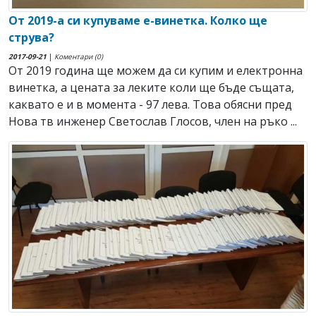
От 2019-а си купуваме е-винетка. Колко ще
струва?
2017-09-21
|
Коментари (0)
От 2019 година ще можем да си купим и електронна
винетка, а цената за леките коли ще бъде същата,
каквато е и в момента - 97 лева. Това обясни пред
Нова тв инженер Светослав Глосов, член на ръко ...