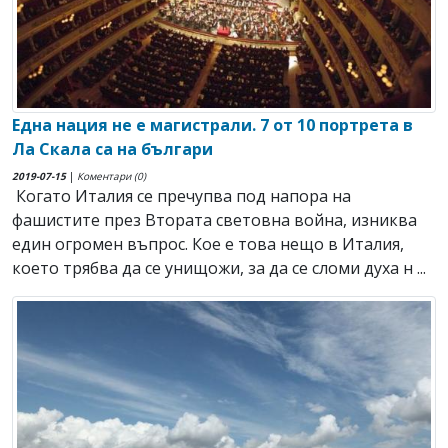
Една нация не е магистрали. 7 от 10 портрета в
Ла Скала са на българи
2019-07-15
|
Коментари (0)
Когато Италия се пречупва под напора на
фашистите през Втората световна война, изниква
един огромен въпрос. Кое е това нещо в Италия,
което трябва да се унищожи, за да се сломи духа н ...