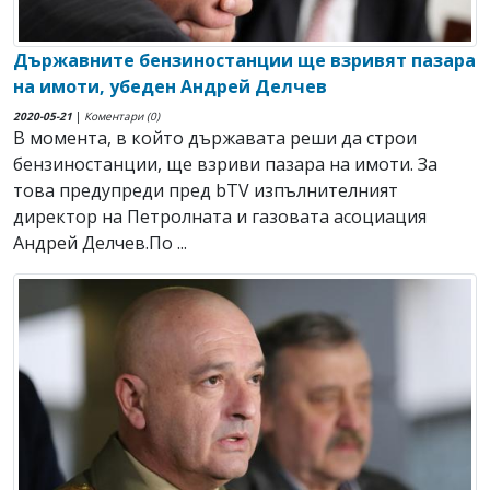
Държавните бензиностанции ще взривят пазара
на имоти, убеден Андрей Делчев
2020-05-21
|
Коментари (0)
В момента, в който държавата реши да строи
бензиностанции, ще взриви пазара на имоти. За
това предупреди пред bTV изпълнителният
директор на Петролната и газовата асоциация
Андрей Делчев.По ...