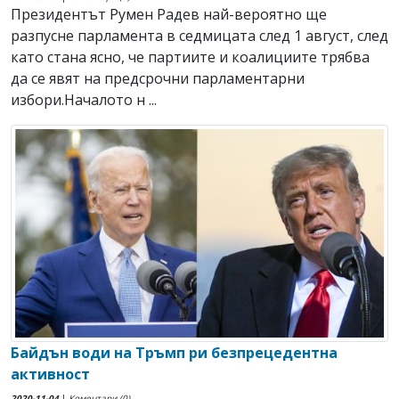
Президентът Румен Радев най-вероятно ще
разпусне парламента в седмицата след 1 август, след
като стана ясно, че партиите и коалициите трябва
да се явят на предсрочни парламентарни
избори.Началото н ...
Байдън води на Тръмп ри безпрецедентна
активност
2020-11-04
|
Коментари (0)