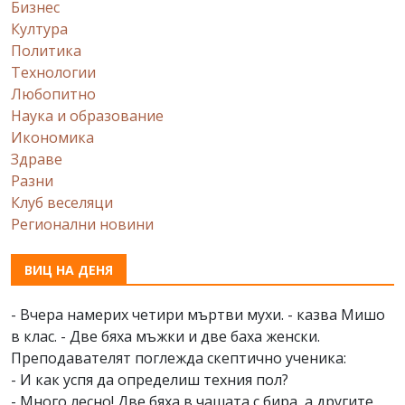
Бизнес
Култура
Политика
Технологии
Любопитно
Наука и образование
Икономика
Здраве
Разни
Клуб веселяци
Регионални новини
ВИЦ НА ДЕНЯ
- Вчера намерих четири мъртви мухи. - казва Мишо
в клас. - Две бяха мъжки и две баха женски.
Преподавателят поглежда скептично ученика:
- И как успя да определиш техния пол?
- Много лесно! Две бяха в чашата с бира, а другите