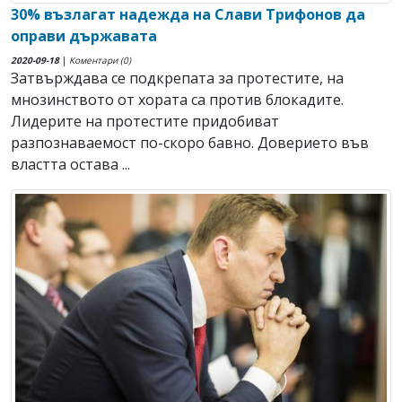
30% възлагат надежда на Слави Трифонов да
оправи държавата
2020-09-18
|
Коментари (0)
Затвърждава се подкрепата за протестите, на
мнозинството от хората са против блокадите.
Лидерите на протестите придобиват
разпознаваемост по-скоро бавно. Доверието във
властта остава ...