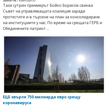
2020-07-16
|
Коментари (0)
Тази сутрин премиерът Бойко Борисов свиква
Съвет на управляващата коалиция заради
протестите и в търсене на план за консолидиране
на институциите у нас. По време на срещата ГЕРБ и
Обединените патриот ...
ЕЦБ хвърля 750 милиарда евро срещу
коронавируса