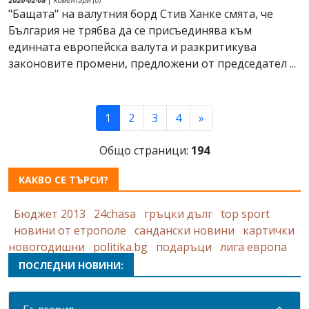
2020-02-08
|
Коментари (0)
"Бащата" на валутния борд Стив Ханке смята, че
България не трябва да се присъединява към
единната европейска валута и разкритикува
законовите промени, предложени от председател ...
(current)
1
2
3
4
»
Общо страници:
194
КАКВО СЕ ТЪРСИ?
Бюджет 2013
24chasa
гръцки дълг
top sport
новини от етрополе
сандански новини
картички
новогодишни
politika.bg
подаръци
лига европа
ПОСЛЕДНИ НОВИНИ: