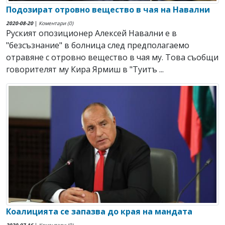
Подозират отровно вещество в чая на Навални
2020-08-20
|
Коментари (0)
Руският опозиционер Алексей Навални е в
"безсъзнание" в болница след предполагаемо
отравяне с отровно вещество в чая му. Това съобщи
говорителят му Кира Ярмиш в "Туитъ ...
Коалицията се запазва до края на мандата
2020-07-16
|
Коментари (0)