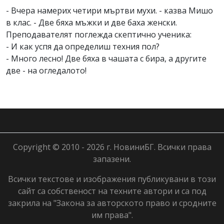
- Вчера намерих четири мъртви мухи. - казва Мишо
в клас. - Две бяха мъжки и две баха женски.
Преподавателят поглежда скептично ученика:
- И как успя да определиш техния пол?
- Много лесно! Две бяха в чашата с бира, а другите
две - на огледалото!
Copyright © 2010 - 2026 г. НовиниБГ. Всички права
запазени.
Всички текстове и изображения публикувани в този
сайт са собственост на техните автори и са под
закрила на "Закона за авторското право и сродните
им права".