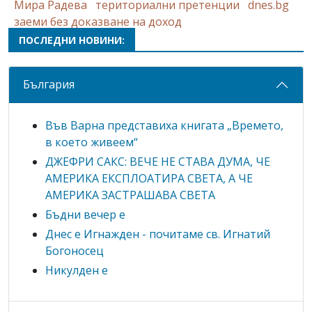
Мира Радева
териториални претенции
dnes.bg
заеми без доказване на доход
ПОСЛЕДНИ НОВИНИ:
България
Във Варна представиха книгата „Времето,
в което живеем“
ДЖЕФРИ САКС: ВЕЧЕ НЕ СТАВА ДУМА, ЧЕ
АМЕРИКА ЕКСПЛОАТИРА СВЕТА, А ЧЕ
АМЕРИКА ЗАСТРАШАВА СВЕТА
Бъдни вечер е
Днес е Игнажден - почитаме св. Игнатий
Богоносец
Никулден е