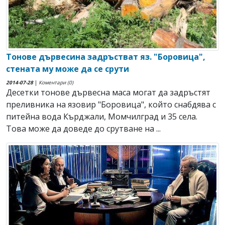
Тонове дървесина задръстват яз. "Боровица",
стената му може да се срути
2014-07-28
|
Коментари (0)
Десетки тонове дървесна маса могат да задръстят
преливника на язовир "Боровица", който снабдява с
питейна вода Кърджали, Момчилград и 35 села.
Това може да доведе до срутване на ...