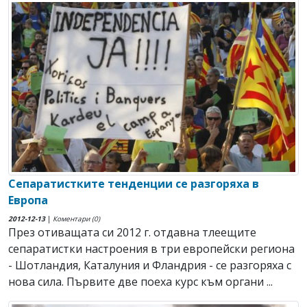
Сепаратистките тенденции се разгоряха в
Европа
2012-12-13
|
Коментари (0)
През отиващата си 2012 г. отдавна тлеещите
сепаратистки настроения в три европейски региона
- Шотландия, Каталуния и Фландрия - се разгоряха с
нова сила. Първите две поеха курс към органи ...