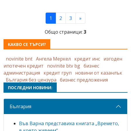
(current)
1
2
3
»
Общо страници:
3
КАКВО СЕ ТЪРСИ?
novinite bnt
Ангела Меркел
кредит инс
изгоден
ипотечен кредит
novinite btv bg
бизнес
администрация
кредит груп
новини от казанлък
България без цензура
бизнес предложения
ПОСЛЕДНИ НОВИНИ:
България
Във Варна представиха книгата „Времето,
в което живеем“