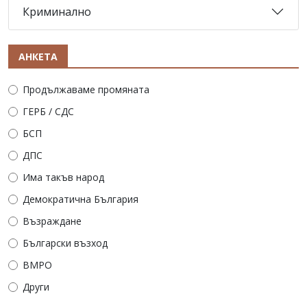
Криминално
АНКЕТА
Продължаваме промяната
ГЕРБ / СДС
БСП
ДПС
Има такъв народ
Демократична България
Възраждане
Български възход
ВМРО
Други