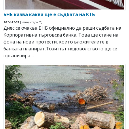
БНБ казва каква ще е съдбата на КТБ
2014-11-05
|
Коментари (0)
Днес се очаква БНБ официално да реши съдбата на
Корпоративна търговска банка. Това ще стане на
фона на нови протести, които вложителите в
банката планират.Този път недоволството ще се
организира ...