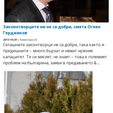
Законотворците ни не са добри, смята Огнян
Герджиков
2013-10-20
|
Коментари (0)
Сегашните законтворци не са добри, така както и
предишните – много бързат и нямат нужния
капацитет. Те си мислят, че знаят – това е големият
проблем на българина, заяви в предаването & ...