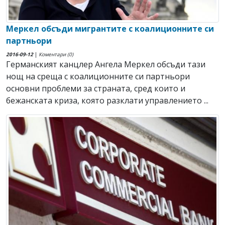
Меркел обсъди мигрантите с коалиционните си
партньори
2016-09-12
|
Коментари (0)
Германският канцлер Ангела Меркел обсъди тази
нощ на среща с коалиционните си партньори
основни проблеми за страната, сред които и
бежанската криза, която разклати управлението ...