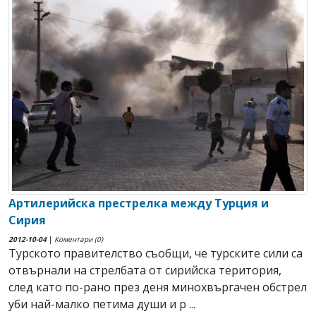
Артилерийска престрелка между Турция и
Сирия
2012-10-04
|
Коментари (0)
Турското правителство съобщи, че турските сили са
отвърнали на стрелбата от сирийска територия,
след като по-рано през деня минохвъргачен обстрел
уби най-малко петима души и р ...