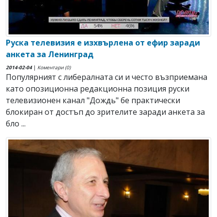
Руска телевизия е изхвърлена от ефир заради
анкета за Ленинград
2014-02-04
|
Коментари (0)
Популярният с либералната си и често възприемана
като опозиционна редакционна позиция руски
телевизионен канал "Дождь" бе практически
блокиран от достъп до зрителите заради анкета за
бло ...