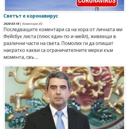
Светът е коронавирус
2020-03-18
|
Коментари (0)
Последващите коментари са на хора от личната ми
Фейсбук листа (плюс един по и-мейл), живеещи в
различни части на света. Помолих ги да опишат
накратко какви са ограничителните мерки към
момента, свъ ...