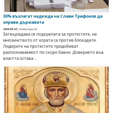
30% възлагат надежда на Слави Трифонов да
оправи държавата
2020-09-18
|
Коментари (0)
Затвърждава се подкрепата за протестите, на
мнозинството от хората са против блокадите.
Лидерите на протестите придобиват
разпознаваемост по-скоро бавно. Доверието във
властта остава ...