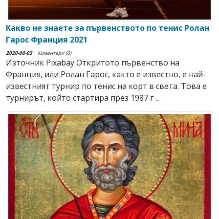
Какво не знаете за първенството по тенис Ролан
Гарос Франция 2021
2020-06-03
|
Коментари (0)
Източник Pixabay Откритото първенство на
Франция, или Ролан Гарос, както е известно, е най-
известният турнир по тенис на корт в света. Това е
турнирът, който стартира през 1987 г ...