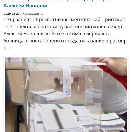
Алексей Навални
2020-08-27
|
Коментари (0)
Свързаният с Кремъл бизнесмен Евгений Пригожин
се е зарекъл да разори руския опозиционен лидер
Алексей Навални, който е в кома в берлинска
болница, с постановено от съда наказание в размер
н ...