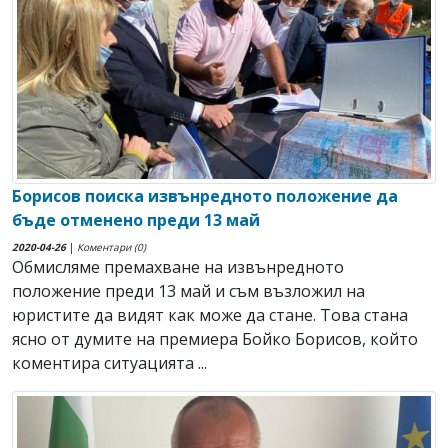
Борисов поиска извънредното положение да
бъде отменено преди 13 май
2020-04-26
|
Коментари (0)
Обмисляме премахване на извънредното
положение преди 13 май и съм възложил на
юристите да видят как може да стане. Това стана
ясно от думите на премиера Бойко Борисов, който
коментира ситуацията ...