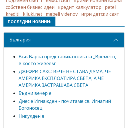
подземен свят 1
ямбол свят
крими новини варна
собствен бизнес идеи
кредит калкулатор
petel
krediti
kliuki.net
mebeli videnov
игри детски свят
ПОСЛЕДНИ НОВИНИ:
България
Във Варна представиха книгата „Времето,
в което живеем“
ДЖЕФРИ САКС: ВЕЧЕ НЕ СТАВА ДУМА, ЧЕ
АМЕРИКА ЕКСПЛОАТИРА СВЕТА, А ЧЕ
АМЕРИКА ЗАСТРАШАВА СВЕТА
Бъдни вечер е
Днес е Игнажден - почитаме св. Игнатий
Богоносец
Никулден е