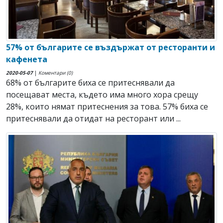
57% от българите се въздържат от ресторанти и
кафенета
2020-05-07
|
Коментари (0)
68% от българите биха се притеснявали да
посещават места, където има много хора срещу
28%, които нямат притеснения за това. 57% биха се
притеснявали да отидат на ресторант или ...