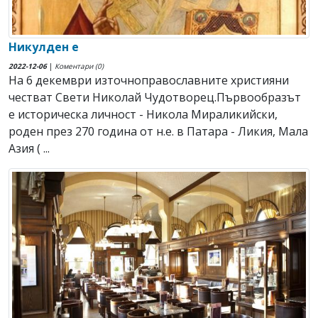
Никулден е
2022-12-06
|
Коментари (0)
На 6 декември източноправославните християни
честват Свeти Николай Чудотворец.Първообразът
е историческа личност - Никола Мираликийски,
роден през 270 година от н.е. в Патара - Ликия, Мала
Азия ( ...