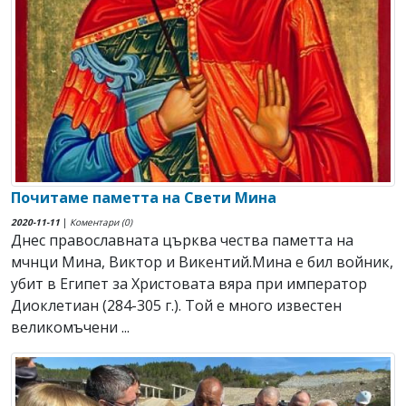
Почитаме паметта на Свети Мина
2020-11-11
|
Коментари (0)
Днес православната църква чества паметта на
мчнци Мина, Виктор и Викентий.Мина е бил войник,
убит в Египет за Христовата вяра при император
Диоклетиан (284-305 г.). Той е много известен
великомъчени ...