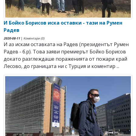
И Бойко Борисов иска оставки - тази на Румен
Радев
2020-08-11
|
Коментари (0)
И аз искам оставката на Радев (президентът Румен
Радев - б.р). Това заяви премиерът Бойко Борисов
докато разглеждаше пораженията от пожари край
Лесово, до границата ни с Турция и коментир ...