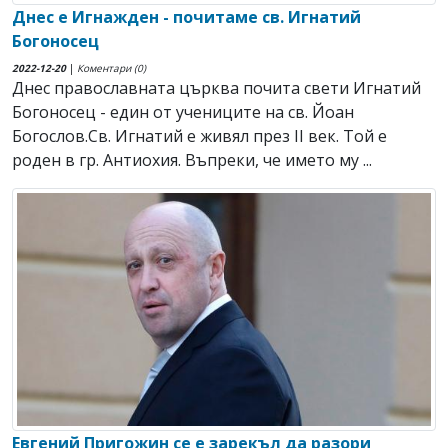
Днес е Игнажден - почитаме св. Игнатий
Богоносец
2022-12-20
|
Коментари (0)
Днес православната църква почита свети Игнатий
Богоносец - един от учениците на св. Йоан
Богослов.Св. Игнатий е живял през ІІ век. Той е
роден в гр. Антиохия. Въпреки, че името му ...
Евгений Пригожин се е зарекъл да разори