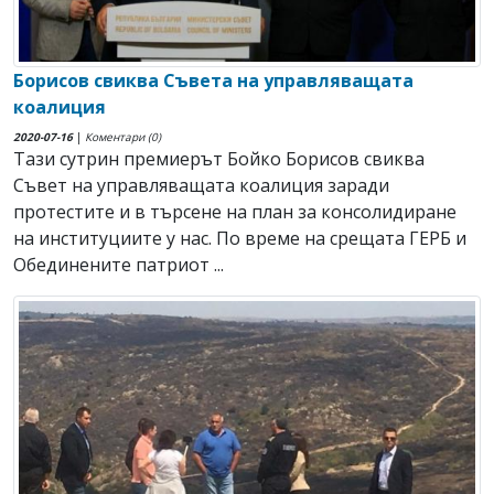
Борисов свиква Съвета на управляващата
коалиция
2020-07-16
|
Коментари (0)
Тази сутрин премиерът Бойко Борисов свиква
Съвет на управляващата коалиция заради
протестите и в търсене на план за консолидиране
на институциите у нас. По време на срещата ГЕРБ и
Обединените патриот ...