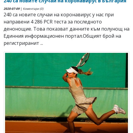
240 са новите случаи на коронавирус в България
2020-07-09
|
Коментари (0)
240 са новите случаи на коронавирус у нас при
направени 4 286 PCR теста за последното
денонощие. Това показват данните към полунощ на
Единния информационен портал.Общият брой на
регистриранит ...