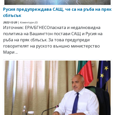
Русия предупреждава САЩ, че са на ръба на пряк
сблъсък
2022-12-20
|
Коментари (0)
Източник: EPA/БГНЕСОпасната и недалновидна
политика на Вашингтон постави САЩ и Русия на
ръба на пряк сблъсък. За това предупреди
говорителят на руското външно министерство
Мари ...