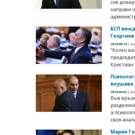
сне довер
направи 
администра
БСП вижд
Георгиев
2019-08-15
|
Ко
"Колко ва
председат
Кристиан В
Психолог
внушава
2019-04-01
|
Ко
Във връзк
разделих
а психоло
своя анализ
Мария Га