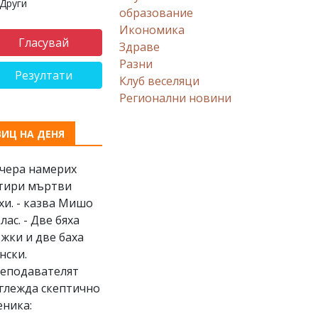
Други
образование
Икономика
Здраве
Разни
Резултати
Клуб веселяци
Регионални новини
ВИЦ НА ДЕНЯ
Вчера намерих
тири мъртви
хи. - казва Мишо
клас. - Две бяха
жки и две баха
нски.
еподавателят
глежда скептично
еника: