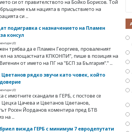
ието си от правителството на Бойко Борисов. Той
обръщение към нацията в присъствието на
цията си ...
ат подигравка с назначението на Пламен
 за консул
ментари (0)
жен трябва да е Пламен Георгиев, проваленият
ел на злощастната КПКОНПИ", пише в позиция на
игенин от името на ПГ на "БСП за България"." ...
: Цветанов рядко звучи като човек, който
 доверие
ментари (0)
а с имотните скандали в ГЕРБ, с постове се
а Цецка Цачева и Цветанов Цветанов,
гът Росен Йорданов коментира пред БТВ
 на ...
бриел вижда ГЕРБ с минимум 7 евродепутати