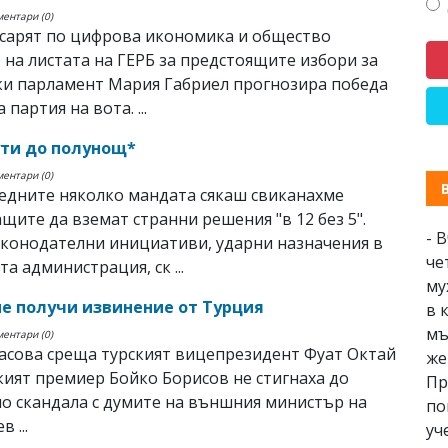
ментари (0)
сарят по цифрова икономика и общество
 на листата на ГЕРБ за предстоящите избори за
ки парламент Мария Габриел прогнозира победа
 партия на вота. ...
ти до полунощ*
ментари (0)
едните няколко мандата сякаш свиканахме
щите да вземат странни решения "в 12 без 5".
- 
конодателни инициативи, ударни назначения в
че
а администрация, ск ...
му
не получи извинение от Турция
в 
мъ
ментари (0)
асова среща турският вицепрезидент Фуат Октай
же
кият премиер Бойко Борисов не стигнаха до
Пр
по скандала с думите на външния министър на
по
 ...
уч