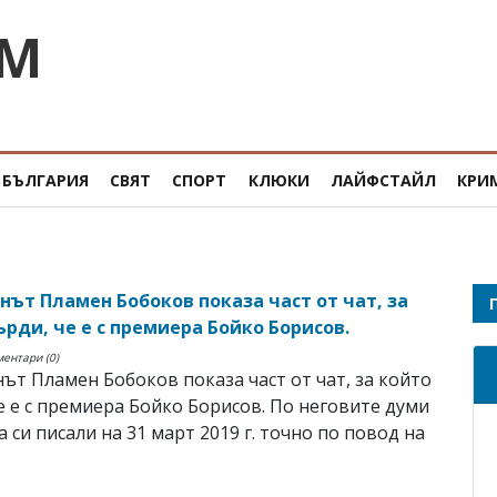
OM
БЪЛГАРИЯ
СВЯТ
СПОРТ
КЛЮКИ
ЛАЙФСТАЙЛ
КРИ
нът Пламен Бобоков показа част от чат, за
ърди, че е с премиера Бойко Борисов.
ментари (0)
ът Пламен Бобоков показа част от чат, за който
е е с премиера Бойко Борисов. По неговите думи
а си писали на 31 март 2019 г. точно по повод на