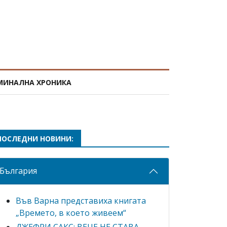
МИНАЛНА ХРОНИКА
ПОСЛЕДНИ НОВИНИ:
България
Във Варна представиха книгата
„Времето, в което живеем“
ДЖЕФРИ САКС: ВЕЧЕ НЕ СТАВА