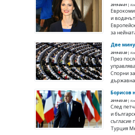
2019-04-01
|
Ко
Еврокоми
и водачът
Европейс
за нейната
Две мину
2019-03-30
|
Ко
През посл
управлява
Спорни за
държавнат
Борисов 
2019-03-30
|
Ко
След петч
и българс
съгласие 
Турция Мев