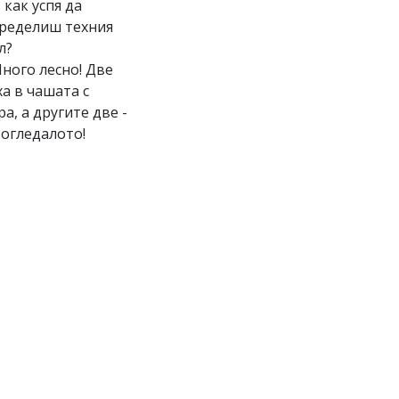
И как успя да
ределиш техния
л?
Много лесно! Две
ха в чашата с
ра, а другите две -
 огледалото!