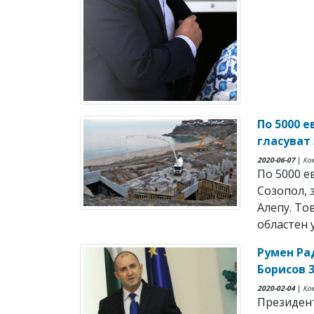
По 5000 
гласуват
2020-06-07
|
Ко
По 5000 е
Созопол, 
Алепу. То
областен у
Румен Ра
Борисов 
2020-02-04
|
Ко
Президент