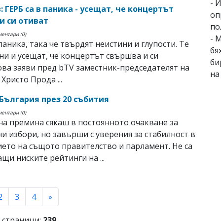
- 
 ГЕРБ са в паника - усещат, че концертът
оп
и си отиват
по
ментари (0)
- 
 паника, така че твърдят неистини и глупости. Те
бя
ни и усещат, че концертът свършва и си
би
ова заяви пред bTV заместник-председателят на
на
Христо Прода ...
а България през 20 събития
ментари (0)
на премина сякаш в постоянното очакване за
и избори, но завърши с уверения за стабилност в
ето на същото правителство и парламент. Не са
щи ниските рейтинги на ...
rent)
2
3
4
»
 страници:
239