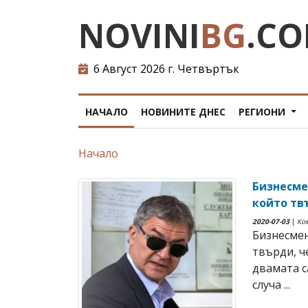
NOVINI
BG
.C
6 Август 2026 г. Четвъртък
НАЧАЛО
НОВИНИТЕ ДНЕС
РЕГИОНИ
Начало
Бизнесме
който тв
2020-07-03
|
Ко
Бизнесмен
твърди, ч
двамата с
случа ...