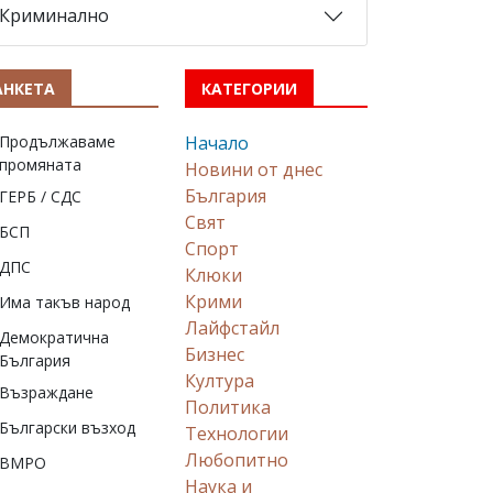
Криминално
АНКЕТА
КАТЕГОРИИ
Продължаваме
Начало
промяната
Новини от днес
България
ГЕРБ / СДС
Свят
БСП
Спорт
ДПС
Клюки
Крими
Има такъв народ
Лайфстайл
Демократична
Бизнес
България
Култура
Възраждане
Политика
Български възход
Технологии
Любопитно
ВМРО
Наука и