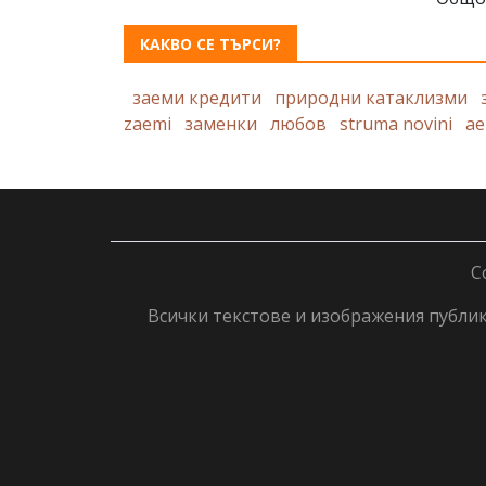
КАКВО СЕ ТЪРСИ?
заеми кредити
природни катаклизми
zaemi
заменки
любов
struma novini
ае
C
Всички текстове и изображения публику