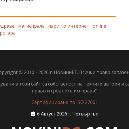
здраве
магиспрала
пари по интернет
online
рогара
opyright © 2010 - 2026 г. НовиниБГ. Всички права запазен
вани в този сайт са собственост на техните автори и с
право и сродните им права".
Сертифициране по ISO 27001
6 Август 2026 г. Четвъртък