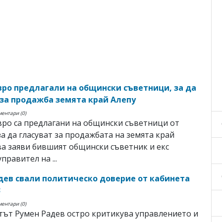
евро предлагали на общински съветници, за да
 за продажба земята край Алепу
ментари (0)
вро са предлагани на общински съветници от
за да гласуват за продажбата на земята край
ва заяви бившият общински съветник и екс
правител на ...
дев свали политическо доверие от кабинета
3
ментари (0)
ът Румен Радев остро критикува управлението и