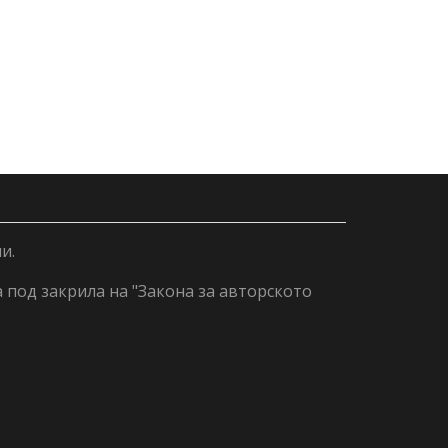
и.
а под закрила на "Закона за авторското