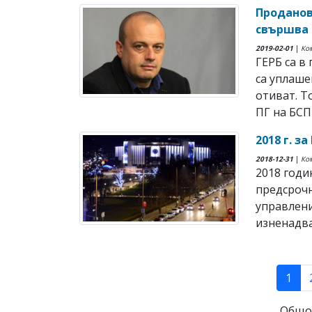
Проданов:
свършва 
2019-02-01
|
Ко
ГЕРБ са в
са уплаше
отиват. Т
ПГ на БСП 
2018 г. з
2018-12-31
|
Ко
2018 годи
предсрочн
управлени
изненадва
(cur
1
Общо