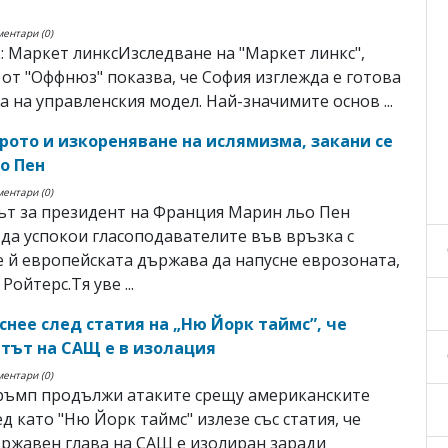
ментари (0)
 Маркет линксИзследване на "Маркет линкс",
от "Оффнюз" показва, че София изглежда е готова
а на управленския модел. Най-значимите основ ...
врото и изкореняване на ислямизма, закани се
о Пен
ментари (0)
ът за президент на Франция Марин льо Пен
 да успокои гласоподавателите във връзка с
 й европейската държава да напусне еврозоната,
ойтерс.Тя уве ...
снее след статия на „Ню Йорк таймс”, че
тът на САЩ е в изолация
ментари (0)
ръмп продължи атаките срещу американските
ед като "Ню Йорк таймс" излезе със статия, че
ржавен глава на САЩ е изолиран заради