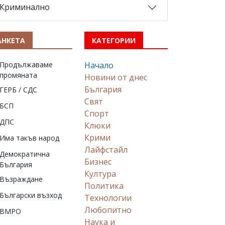
Криминално
АНКЕТА
КАТЕГОРИИ
Продължаваме
Начало
промяната
Новини от днес
България
ГЕРБ / СДС
Свят
БСП
Спорт
ДПС
Клюки
Крими
Има такъв народ
Лайфстайл
Демократична
Бизнес
България
Култура
Възраждане
Политика
Български възход
Технологии
Любопитно
ВМРО
Наука и