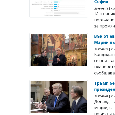
София
2019-08-15
|
Ко
Източник:
поръчано 
за промян
Вън от е
Марин ль
2017-03-26
|
Ко
Кандидат
се опитва
плановете
съобщава Р
Тръмп бе
президен
2017-02-07
|
Ко
Доналд Т
медии, сл
новият дъ