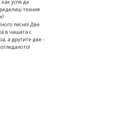
И как успя да
ределиш техния
л?
Много лесно! Две
ха в чашата с
ра, а другите две -
 огледалото!