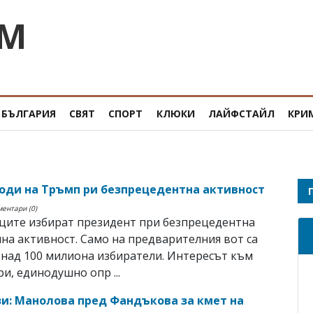
OM
БЪЛГАРИЯ
СВЯТ
СПОРТ
КЛЮКИ
ЛАЙФСТАЙЛ
КРИ
оди на Тръмп ри безпрецедентна активност
ментари (0)
ците избират президент при безпрецедентна
на активност. Само на предварителния вот са
 над 100 милиона избиратели. Интересът към
ри, единодушно опр ...
и: Манолова пред Фандъкова за кмет на