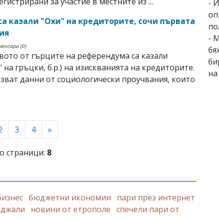
гистрирани за участие в местните из ...
- 
оп
са казали "Охи" на кредиторите, сочи първата
по
ия
- 
ментари (0)
бя
ото от гърците на референдума са казали
би
" на гръцки, б.р.) на изискванията на кредиторите.
на
зват данни от социологически проучвания, които
rent)
2
3
4
»
о страници:
8
бизнес
бюджетни икономии
пари през интернет
рджали
новини от етрополе
спечели пари от