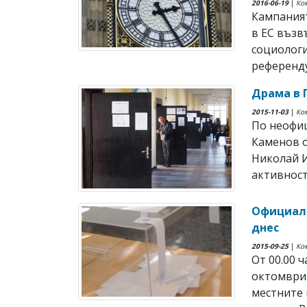
2016-06-19
|
Ко
Кампаният
в ЕС възв
социологи
референду
Драма в 
2015-11-03
|
Ко
По неофи
Каменов о
Николай И
активност 
Официалн
днес
2015-09-25
|
Ко
От 00.00 ч
октомври 
местните 