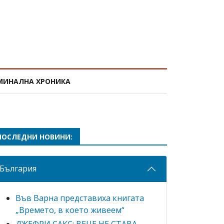
МИНАЛНА ХРОНИКА
ПОСЛЕДНИ НОВИНИ:
България
Във Варна представиха книгата
„Времето, в което живеем“
ДЖЕФРИ САКС: ВЕЧЕ НЕ СТАВА