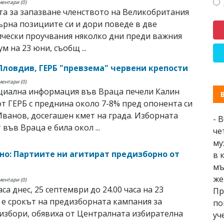
ментари (0)
а за запазване членството на Великобритания
ърна позициите си и дори поведе в две
чески проучвания няколко дни преди важния
м на 23 юни, съобщ ...
Пловдив, ГЕРБ "превзема" червени крепости
ментари (0)
циална информация във Враца печели Калин
т ГЕРБ с преднина около 7-8% пред опонента си
ванов, досегашен кмет на града. Изборната
- 
във Враца е била окол ...
че
му
о: Партиите ни агитират предизборно от
в 
мъ
же
ментари (0)
аса днес, 25 септември до 24.00 часа на 23
Пр
е срокът на предизборната кампания за
по
избори, обявиха от Централната избирателна
уч