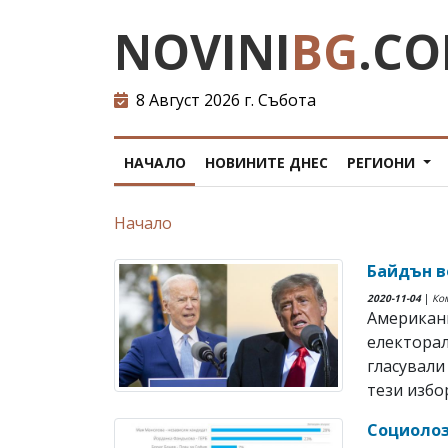
NOVINI
BG
.C
8 Август 2026 г. Събота
НАЧАЛО
НОВИНИТЕ ДНЕС
РЕГИОНИ
Начало
Байдън в
2020-11-04
|
Ко
Американ
електорал
гласували
тези избо
Социолоз