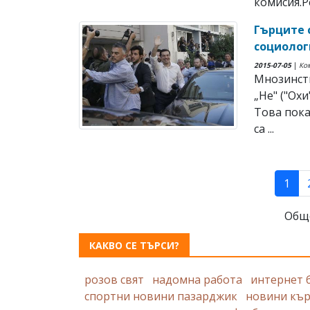
комисия.Ре
Гърците 
социолог
2015-07-05
|
Ко
Мнозинств
„Не" ("Охи
Това пока
са ...
(cur
1
Общ
КАКВО СЕ ТЪРСИ?
розов свят
надомна работа
интернет 
спортни новини пазарджик
новини къ