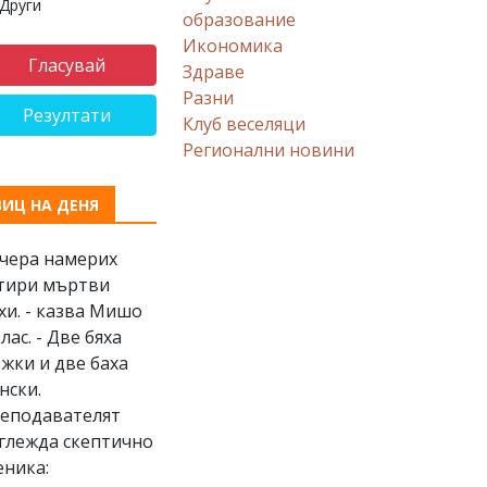
Други
образование
Икономика
Здраве
Разни
Резултати
Клуб веселяци
Регионални новини
ВИЦ НА ДЕНЯ
Вчера намерих
тири мъртви
хи. - казва Мишо
клас. - Две бяха
жки и две баха
нски.
еподавателят
глежда скептично
еника: