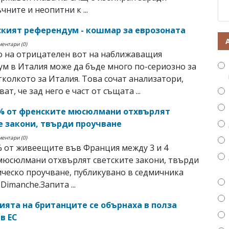
чните и неопитни к ...
кият референдум - кошмар за еврозоната
ментари (0)
о на отрицателен вот на наближаващия
м в Италия може да бъде много по-сериозно за
тколкото за Италия. Това сочат анализатори,
ат, че зад него е част от същата ...
% от френските мюсюлмани отхвърлят
е закони, твърди проучване
ментари (0)
 от живеещите във Франция между 3 и 4
мюсюлмани отхвърлят светските закони, твърди
ческо проучване, публикувано в седмичника
 Dimanche.Запита ...
ията на британците се обърнаха в полза
в ЕС