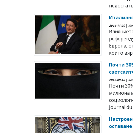
недостатъ
Италианс
2016-11-20
|
Ко
Влияниет
референду
Европа, о
които вярв
Почти 30
светскит
2016-09-18
|
Ко
Почти 30%
милиона 
социологи
Journal du
Настроен
оставане 