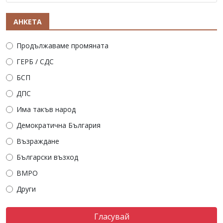
АНКЕТА
Продължаваме промяната
ГЕРБ / СДС
БСП
ДПС
Има такъв народ
Демократична България
Възраждане
Български възход
ВМРО
Други