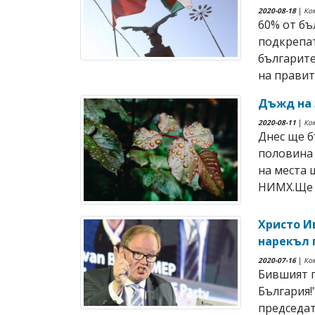
2020-08-18
|
Ко
60% от бъ
подкрепат
българите
на правит
Дъжд на 
2020-08-11
|
Ко
Днес ще б
половина 
на места 
НИМХ.Ще ду
Христо И
нарекъл 
2020-07-16
|
Ко
Бившият п
България!
председат