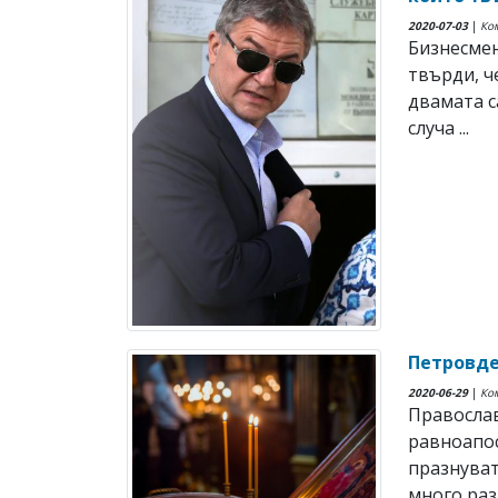
2020-07-03
|
Ко
Бизнесмен
твърди, ч
двамата с
случа ...
Петровде
2020-06-29
|
Ко
Православ
равноапос
празнуват
много разл