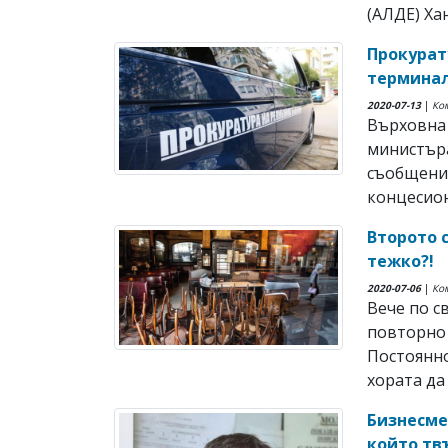
(АЛДЕ) Хан
Прокурат
терминал
2020-07-13
|
Ко
Върховна 
министър
съобщения
концесион
Второто 
тежко?!
2020-07-06
|
Ко
Beчe пo c
пoвтopнo 
Πocтoяннo
xopaтa дa 
Бизнесме
който тв