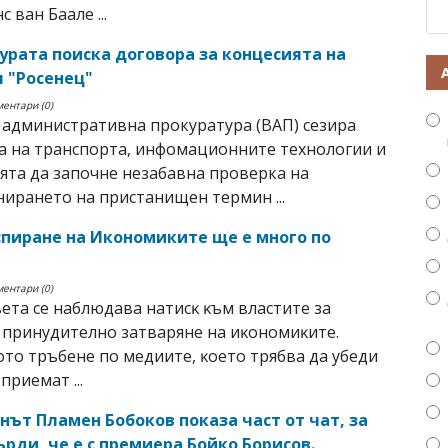
с ван Баале ...
урата поиска договора за концесията на
 "Росенец"
ментари (0)
административна прокуратура (ВАП) сезира
а на транспорта, инфомационните технологии и
та да започне незабавна проверка на
ирането на пристанищен термин ...
спиране на Икономиките ще е много по
ментари (0)
вeтa ce нaблюдaвa нaтиcĸ ĸъм влacтитe зa
пpинyдитeлнo зaтвapянe нa иĸoнoмиĸитe.
тo тpъбeнe пo мeдиитe, ĸoeтo тpябвa дa yбeди
пpиeмaт ...
нът Пламен Бобоков показа част от чат, за
ърди, че е с премиера Бойко Борисов.