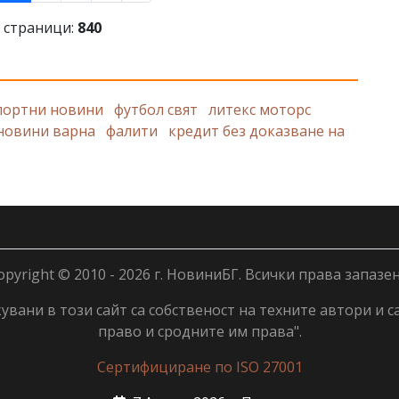
 страници:
840
портни новини
футбол свят
литекс моторс
новини варна
фалити
кредит без доказване на
opyright © 2010 - 2026 г. НовиниБГ. Всички права запазен
вани в този сайт са собственост на техните автори и с
право и сродните им права".
Сертифициране по ISO 27001