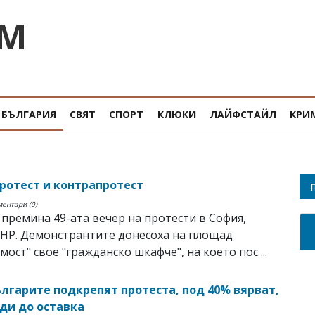
OM
БЪЛГАРИЯ
СВЯТ
СПОРТ
КЛЮКИ
ЛАЙФСТАЙЛ
КРИ
протест и контрапротест
ментари (0)
премина 49-ата вечер на протести в София,
НР. Демонстрантите донесоха на площад
мост" свое "гражданско шкафче", на което пос ...
ългарите подкрепят протеста, под 40% вярват,
оди до оставка