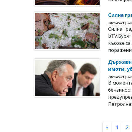
Силна гр
2020-05-21
|
Ко
Силна гра
bTV.Бурят
късове са
поражения 
Държавни
имоти, у
2020-05-21
|
Ко
В момента
бензиност
предупре
Петролнат
«
1
2