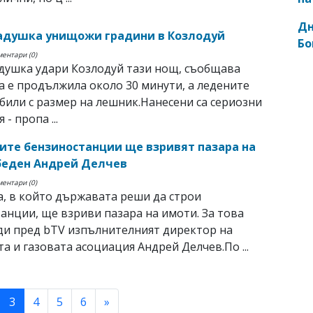
Дн
адушка унищожи градини в Козлодуй
Бо
ментари (0)
душка удари Козлодуй тази нощ, съобщава
а е продължила около 30 минути, а ледените
 били с размер на лешник.Нанесени са сериозни
- пропа ...
те бензиностанции ще взривят пазара на
беден Андрей Делчев
ментари (0)
, в който държавата реши да строи
анции, ще взриви пазара на имоти. За това
ди пред bTV изпълнителният директор на
а и газовата асоциация Андрей Делчев.По ...
(current)
3
4
5
6
»