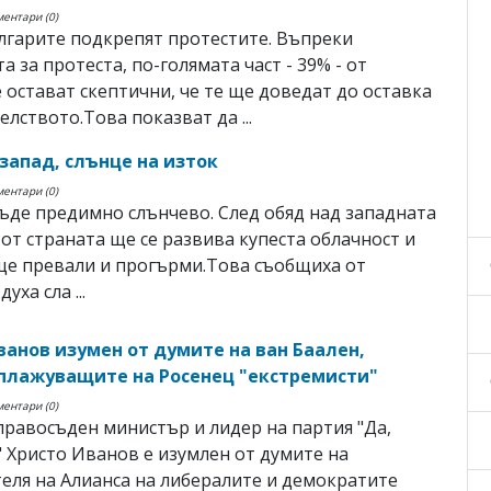
ментари (0)
лгарите подкрепят протестите. Въпреки
а за протеста, по-голямата част - 39% - от
 остават скептични, че те ще доведат до оставка
елството.Това показват да ...
запад, слънце на изток
ментари (0)
ъде предимно слънчево. След обяд над западната
от страната ще се развива купеста облачност и
ще превали и прогърми.Това съобщиха от
ха сла ...
ванов изумен от думите на ван Баален,
плажуващите на Росенец "екстремисти"
ментари (0)
равосъден министър и лидер на партия "Да,
" Христо Иванов е изумлен от думите на
еля на Алианса на либералите и демократите