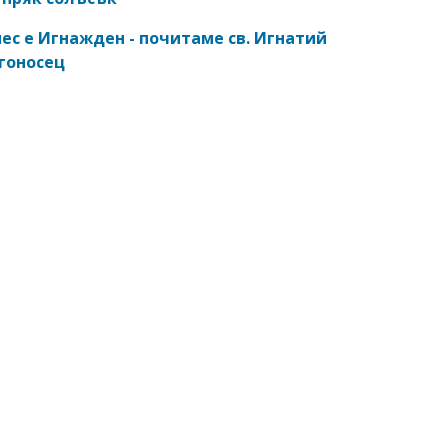
ес е Игнажден - почитаме св. Игнатий
гоносец