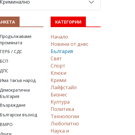
Криминално
АНКЕТА
КАТЕГОРИИ
Продължаваме
Начало
промяната
Новини от днес
България
ГЕРБ / СДС
Свят
БСП
Спорт
ДПС
Клюки
Крими
Има такъв народ
Лайфстайл
Демократична
Бизнес
България
Култура
Възраждане
Политика
Български възход
Технологии
Любопитно
ВМРО
Наука и
Други