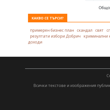
Общо
КАКВО СЕ ТЪРСИ?
примерен бизнес план
скандал
свят
с
резултати избори Добрич
криминални 
доходи
C
Всички текстове и изображения публику