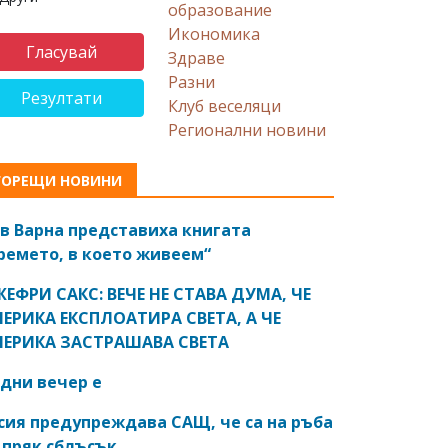
образование
Икономика
Здраве
Разни
Резултати
Клуб веселяци
Регионални новини
ГОРЕЩИ НОВИНИ
в Варна представиха книгата
ремето, в което живеем“
ЕФРИ САКС: ВЕЧЕ НЕ СТАВА ДУМА, ЧЕ
ЕРИКА ЕКСПЛОАТИРА СВЕТА, А ЧЕ
ЕРИКА ЗАСТРАШАВА СВЕТА
дни вечер е
сия предупреждава САЩ, че са на ръба
 пряк сблъсък