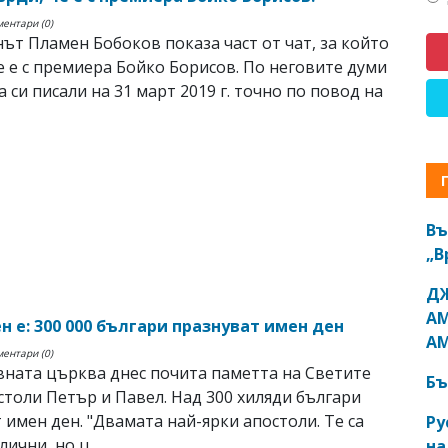
ментари (0)
ът Пламен Бобоков показа част от чат, за който
е е с премиера Бойко Борисов. По неговите думи
а си писали на 31 март 2019 г. точно по повод на
Въ
„В
ДЖ
АМ
н е: 300 000 българи празнуват имен ден
АМ
ментари (0)
ната църква днес почита паметта на Светите
Бъ
толи Петър и Павел. Над 300 хиляди българи
 имен ден. "Двамата най-ярки апостоли. Те са
Ру
ични, но ц ...
на