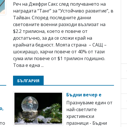
Реч на Джефри Сакс след получването на
наградата “Танг” за “Устойчиво развитие”, в
Тайван. Според последните данни
световните военни разходи възлизат на
$2.2 трилиона, което е повече от
достатъчно, за да се сложи край на
крайната бедност. Моята страна – САЩ –
шокиращо, харчи повече от 40% от тази
сума или повече от $1 трилион годишно.
Това е една ...
БЪЛГАРИЯ
Бъдни вечер е
Празнуваме един от
о,
най-светлите
християнски
ето
празници - Бъдни