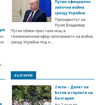
Путин официално
започна война
срещу Украйна
Президентът на
Русия Владимир
ори
Путин обяви през тази нощ в
ен
телевизионния ефир започването на война
но
срещу Украйна под н ...
...
БЪЛГАРИЯ
2 юли – Денят на
Ботев и героите на
България
а
На 2 юни по