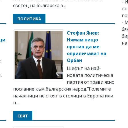
- 
светец на българска з ...
оп
по
ПОЛИТИКА
- 
бя
Стефан Янев:
би
ци
Нямам нищо
на
против да ме
оприличават на
Орбан
с
Шефът на най-
,
новата политическа
партия отправи ясно
послание към българския народ."Големите
началници не стоят в столици в Европа или
н ...
СВЯТ