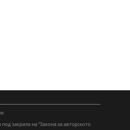
и.
а под закрила на "Закона за авторското