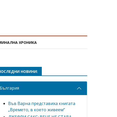
МИНАЛНА ХРОНИКА
ПОСЛЕДНИ НОВИНИ:
България
Във Варна представиха книгата
„Времето, в което живеем“
ДЖЕФРИ САКС: ВЕЧЕ НЕ СТАВА