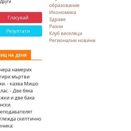
Други
образование
Икономика
Здраве
Разни
Резултати
Клуб веселяци
Регионални новини
ВИЦ НА ДЕНЯ
Вчера намерих
тири мъртви
хи. - казва Мишо
клас. - Две бяха
жки и две баха
нски.
еподавателят
глежда скептично
еника: