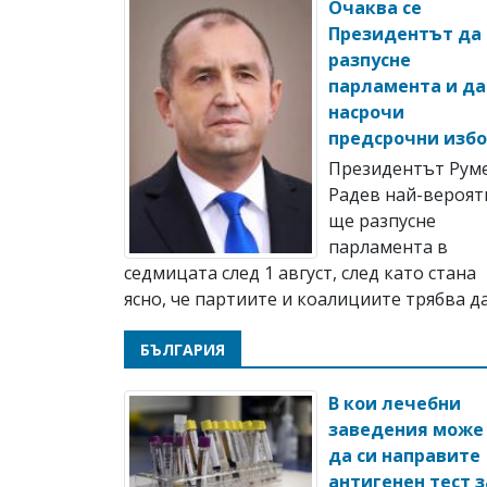
Очаква се
Президентът да
разпусне
парламента и да
насрочи
предсрочни изб
Президентът Рум
Радев най-вероят
ще разпусне
парламента в
седмицата след 1 август, след като стана
ясно, че партиите и коалициите трябва да 
БЪЛГАРИЯ
В кои лечебни
заведения може
да си направите
антигенен тест з