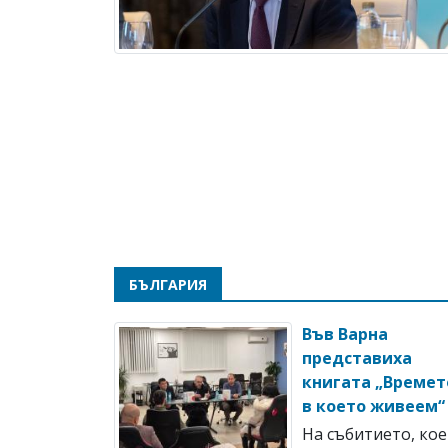
БЪЛГАРИЯ
Във Варна
представиха
книгата „Времет
в което живеем“
На събитието, ко