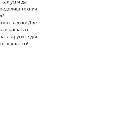
И как успя да
ределиш техния
л?
Много лесно! Две
ха в чашата с
ра, а другите две -
 огледалото!