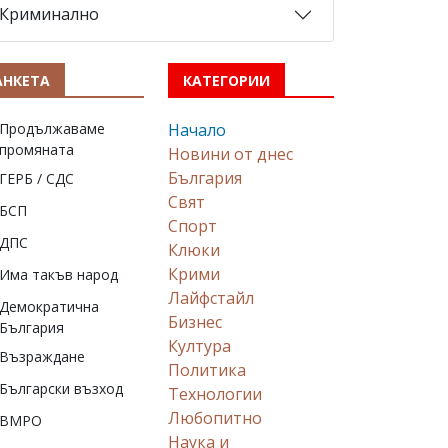
Криминално
АНКЕТА
КАТЕГОРИИ
Продължаваме
Начало
промяната
Новини от днес
България
ГЕРБ / СДС
Свят
БСП
Спорт
ДПС
Клюки
Крими
Има такъв народ
Лайфстайл
Демократична
Бизнес
България
Култура
Възраждане
Политика
Български възход
Технологии
Любопитно
ВМРО
Наука и