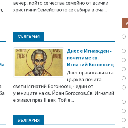
вечер, който се чества семейно от всички
h,
християни.Семейството се събира в оча ...
БЪЛГАРИЯ
Днес е Игнажден -
почитаме св.
ба
Игнатий Богоносец
Днес православната
църква почита
а
свети Игнатий Богоносец - един от
ба
учениците на св. Йоан Богослов.Св. Игнатий
е живял през ІІ век. Той е ...
БЪЛГАРИЯ