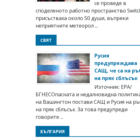
се проведе в
споделеното работно пространство Switc
присъстваха около 50 души, въпреки
неприятните метеорол ...
СВЯТ
Русия
предупреждава
САЩ, че са на ръ
на пряк сблъсък
Източник: EPA/
БГНЕСОпасната и недалновидна политик
на Вашингтон постави САЩ и Русия на ръ
на пряк сблъсък. За това предупреди
говорите ...
БЪЛГАРИЯ