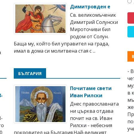
Димитровден е
Св. великомъченик
Димитрий Солунски
Мироточиви бил
родом от Солун.
Баща му, който бил управител на града,
имал в дома си молитвена стая с ...
а
- 
БЪЛГАРИЯ
че
му
Почитаме свети
в 
8-
Иван Рилски
мъ
Днес православната
же
ни църква отдава
Пр
-
почит на св. Иван
по
то
Рилски - небесния
уч
00
покровител на България.Най-великият