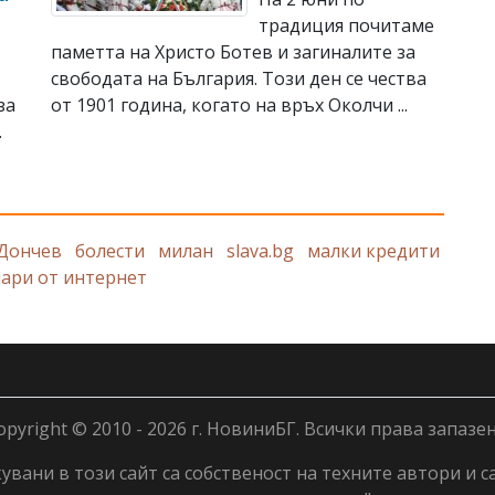
традиция почитаме
паметта на Христо Ботев и загиналите за
свободата на България. Този ден се чества
за
от 1901 година, когато на връх Околчи ...
.
Дончев
болести
милан
slava.bg
малки кредити
пари от интернет
opyright © 2010 - 2026 г. НовиниБГ. Всички права запазен
вани в този сайт са собственост на техните автори и с