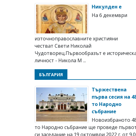
Никулден е
На 6 декември
източноправославните християни
честват Свeти Николай
Чудотворец.Първообразът е историческ
личност - Никола М ...
БЪЛГАРИЯ
Тържествена
първа сесия на 4
то Народно
събрание
Новоизбраното 48
то Народно събрание ще проведе първо
си заседание на 19 октомври 2022 г. от 9.