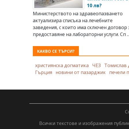
10 лв?
Министерството на здравеопазването
актуализира списъка на лечебните
заведения, с които има сключен договор 
предоставяне на лабораторни услуги. Сп ..
КАКВО СЕ ТЪРСИ?
християнска догматика
ЧЕЗ
Томислав 
Гърция
новини от пазарджик
печели 
C
Всички текстове и изображения публику