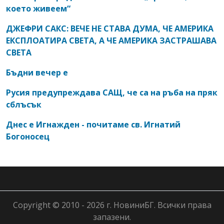
което живеем“
ДЖЕФРИ САКС: ВЕЧЕ НЕ СТАВА ДУМА, ЧЕ АМЕРИКА
ЕКСПЛОАТИРА СВЕТА, А ЧЕ АМЕРИКА ЗАСТРАШАВА
СВЕТА
Бъдни вечер е
Русия предупреждава САЩ, че са на ръба на пряк
сблъсък
Днес е Игнажден - почитаме св. Игнатий
Богоносец
Copyright © 2010 - 2026 г. НовиниБГ. Всички права
запазени.