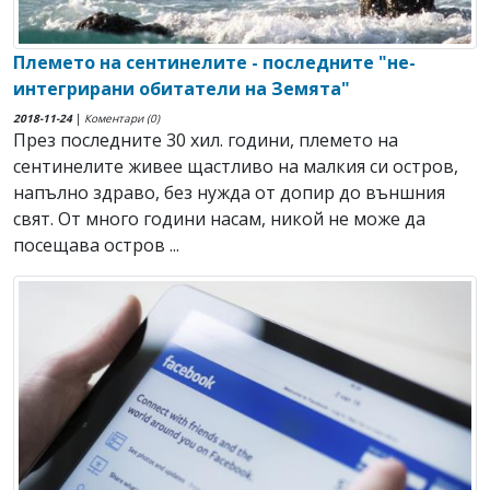
Племето на сентинелите - последните "не-
интегрирани обитатели на Земята"
2018-11-24
|
Коментари (0)
През последните 30 хил. години, племето на
сентинелите живее щастливо на малкия си остров,
напълно здраво, без нужда от допир до външния
свят. От много години насам, никой не може да
посещава остров ...