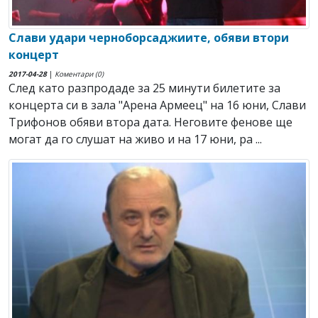
Слави удари черноборсаджиите, обяви втори
концерт
2017-04-28
|
Коментари (0)
След като разпродаде за 25 минути билетите за
концерта си в зала "Арена Армеец" на 16 юни, Слави
Трифонов обяви втора дата. Неговите фенове ще
могат да го слушат на живо и на 17 юни, ра ...