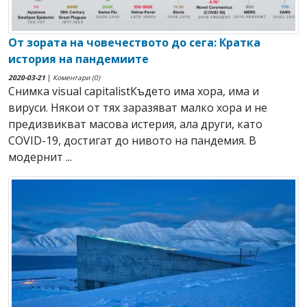
От зората на човечеството до сега: Кратка
история на пандемиите
2020-03-21
|
Коментари (0)
Снимка visual capitalistКъдето има хора, има и
вируси. Някои от тях заразяват малко хора и не
предизвикват масова истерия, ала други, като
COVID-19, достигат до нивото на пандемия. В
модернит ...