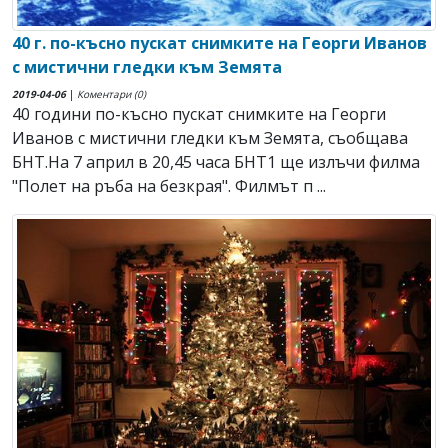
40 г. по-късно пускат снимките на Георги Иванов
с мистични гледки към Земята
2019-04-06
|
Коментари (0)
40 години по-късно пускат снимките на Георги
Иванов с мистични гледки към Земята, съобщава
БНТ.На 7 април в 20,45 часа БНТ1 ще излъчи филма
"Полет на ръба на безкрая". Филмът п ...