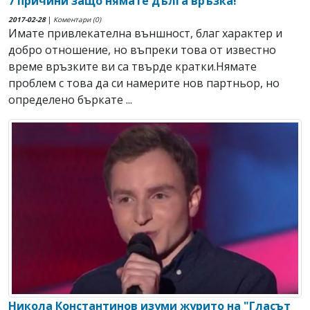
7 причини защо нямате дълга връзка!
2017-02-28
|
Коментари (0)
Имате привлекателна външност, благ характер и
добро отношение, но въпреки това от известно
време връзките ви са твърде кратки.Нямате
проблем с това да си намерите нов партньор, но
определено бъркате ...
Никола Константинов изуми журито на "Гласът