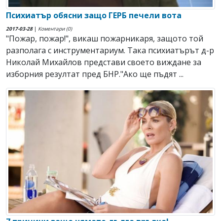
Психиатър обясни защо ГЕРБ печели вота
2017-03-28
|
Коментари (0)
"Пожар, пожар!", викаш пожарникаря, защото той
разполага с инструментариум. Така психиатърът д-р
Николай Михайлов представи своето виждане за
изборния резултат пред БНР."Ако ще пъдят ...