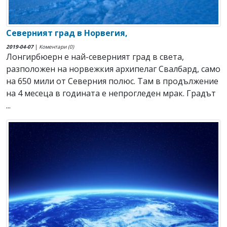
Северният град в Норвегия,
2019-04-07
|
Коментари (0)
Лонгирбюерн е най-северният град в света,
разположен на норвежкия архипелаг Свалбард, само
на 650 мили от Северния полюс. Там в продължение
на 4 месеца в годината е непрогледен мрак. Градът
...