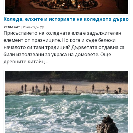
Коледа, елхите и историята на коледното дърво
2018-12-01
|
Коментари (0)
Присъствието на коледната елха е задължителен
елемент от празниците. Но кога и къде бележи
началото си тази традиция? Дърветата отдавна са
били използвани за украса на домовете. Още
древните китайц ...