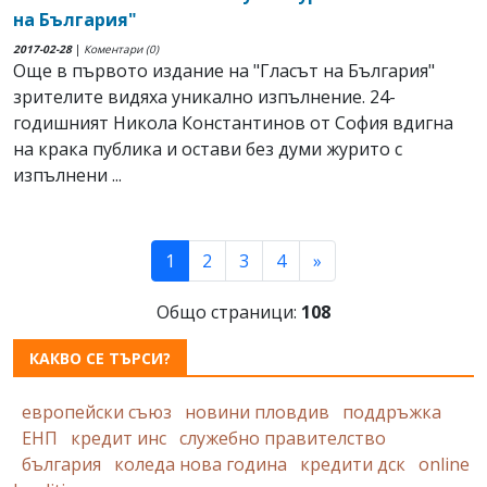
на България"
2017-02-28
|
Коментари (0)
Още в първото издание на "Гласът на България"
зрителите видяха уникално изпълнение. 24-
годишният Никола Константинов от София вдигна
на крака публика и остави без думи журито с
изпълнени ...
(current)
1
2
3
4
»
Общо страници:
108
КАКВО СЕ ТЪРСИ?
европейски съюз
новини пловдив
поддръжка
ЕНП
кредит инс
служебно правителство
българия
коледа нова година
кредити дск
online