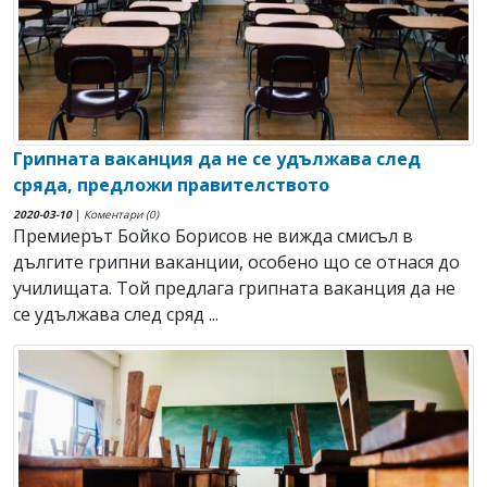
Грипната ваканция да не се удължава след
сряда, предложи правителството
2020-03-10
|
Коментари (0)
Премиерът Бойко Борисов не вижда смисъл в
дългите грипни ваканции, особено що се отнася до
училищата. Той предлага грипната ваканция да не
се удължава след сряд ...