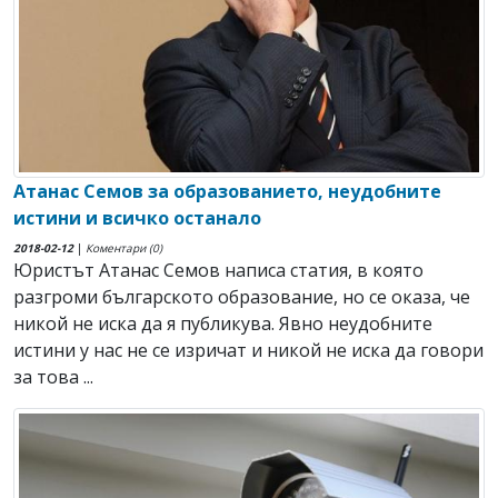
Атанас Семов за образованието, неудобните
истини и всичко останало
2018-02-12
|
Коментари (0)
Юристът Атанас Семов написа статия, в която
разгроми българското образование, но се оказа, че
никой не иска да я публикува. Явно неудобните
истини у нас не се изричат и никой не иска да говори
за това ...