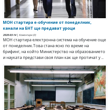
МОН стартира е-обучение от понеделник,
канали на БНТ ще предават уроци
2020-03-14
|
Коментари (0)
МОН стартира електронна система на обучение още
от понеделник.Това стана ясно по време на
брифинг, на който Министерство на образованието
и науката представи своя план как ще протичат у ...