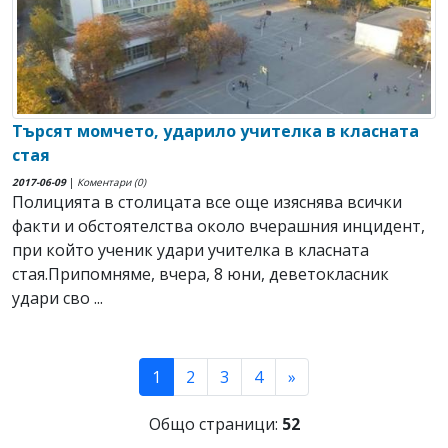
Търсят момчето, ударило учителка в класната
стая
2017-06-09
|
Коментари (0)
Полицията в столицата все още изяснява всички
факти и обстоятелства около вчерашния инцидент,
при който ученик удари учителка в класната
стая.Припомняме, вчера, 8 юни, деветокласник
удари сво ...
(current)
1
2
3
4
»
Общо страници:
52