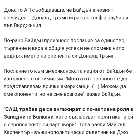
Докато АП съобщаваше, че Байдън е новият
президент, Доналд Тръмп играеше голф в клуба си
във Вирджиния.
По-рано Байдън произнесе послание за единство,
търпение и вяра
в общия успех и не спомена нито
веднъж името на опонента си Доналд Тръмп.
Посланието към американската нация от Байдън бе
изпълнено с оптимизъм. "Моята отговорност е да
представлявам всички американци. (...) Можем да
сме опоненти, но не сме врагове", заяви Байдън.
"
САЩ трябва да се ангажират с по-активна роля в
Западните Балкани
, като съгласуват политиката си
с европейските си партньори". Това заяви Майкъл
Карпентър - външнополитически съветник на Джо