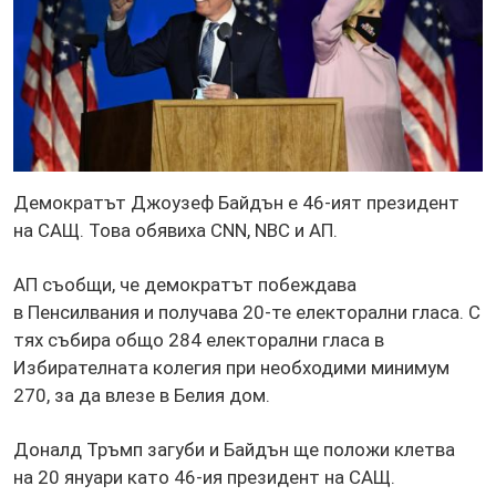
Демократът Джоузеф Байдън е 46-ият президент
на САЩ. Това обявиха CNN, NBC и АП.
АП съобщи, че демократът побеждава
в Пенсилвания и получава 20-те електорални гласа. С
тях събира общо 284 електорални гласа в
Избирателната колегия при необходими минимум
270, за да влезе в Белия дом.
Доналд Тръмп загуби и Байдън ще положи клетва
на 20 януари като 46-ия президент на САЩ.