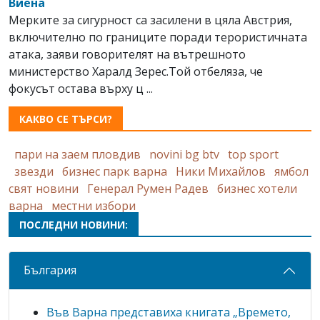
Виена
Мерките за сигурност са засилени в цяла Австрия,
включително по границите поради терористичната
атака, заяви говорителят на вътрешното
министерство Харалд Зерес.Той отбеляза, че
фокусът остава върху ц ...
КАКВО СЕ ТЪРСИ?
пари на заем пловдив
novini bg btv
top sport
звезди
бизнес парк варна
Ники Михайлов
ямбол
свят новини
Генерал Румен Радев
бизнес хотели
варна
местни избори
ПОСЛЕДНИ НОВИНИ:
България
Във Варна представиха книгата „Времето,