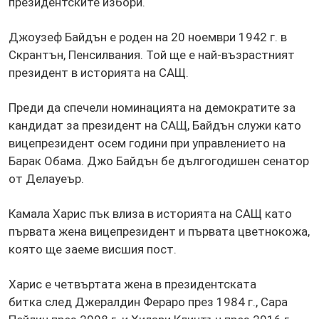
президентските избори.
Джоузеф Байдън е роден на 20 ноември 1942 г. в
Скрантън, Пенсилвания. Той ще е най-възрастният
президент в историята на САЩ.
Преди да спечели номинацията на демократите за
кандидат за президент на САЩ, Байдън служи като
вицепрезидент осем години при управлението на
Барак Обама. Джо Байдън бе дългогодишен сенатор
от Делауеър.
Камала Харис пък влиза в историята на САЩ като
първата жена вицепрезидент и първата цветнокожа,
която ще заеме висшия пост.
Харис е четвъртата жена в президентската
битка след Джералдин Фераро през 1984 г., Сара