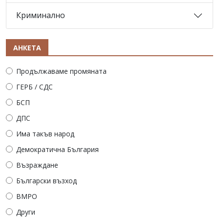
Криминално
АНКЕТА
Продължаваме промяната
ГЕРБ / СДС
БСП
ДПС
Има такъв народ
Демократична България
Възраждане
Български възход
ВМРО
Други