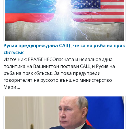
Русия предупреждава САЩ, че са на ръба на пряк
сблъсък
Източник: EPA/БГНЕСОпасната и недалновидна
политика на Вашингтон постави САЩ и Русия на
ръба на пряк сблъсък. За това предупреди
говорителят на руското външно министерство
Мари ...