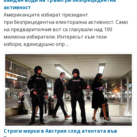
Байдън води на Тръмп ри безпрецедентна
активност
Американците избират президент
при безпрецедентна електорална активност. Само
на предварителния вот са гласували над 100
милиона избиратели. Интересът към тези
избори, единодушно опр ...
Строги мерки в Австрия след атентата във