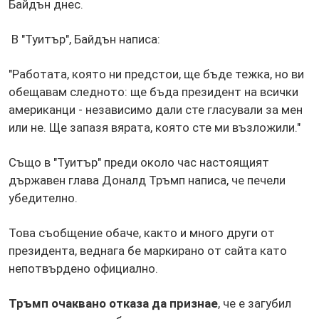
Байдън днес.
В "Туитър", Байдън написа:
"Работата, която ни предстои, ще бъде тежка, но ви
обещавам следното: ще бъда президент на всички
американци - независимо дали сте гласували за мен
или не. Ще запазя вярата, която сте ми възложили."
Също в "Туитър" преди около час настоящият
държавен глава Доналд Тръмп написа, че печели
убедително.
Това съобщение обаче, както и много други от
президента, веднага бе маркирано от сайта като
непотвърдено официално.
Тръмп очаквано отказа да признае
, че е загубил