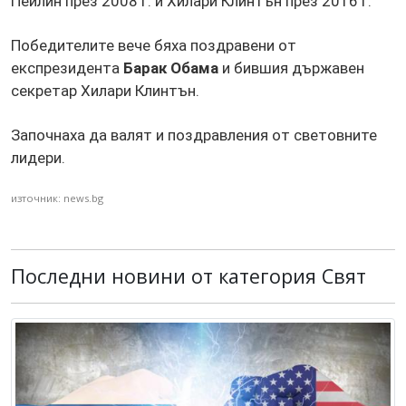
Пейлин през 2008 г. и Хилари Клинтън през 2016 г.
Победителите вече бяха поздравени от
експрезидента
Барак Обама
и бившия държавен
секретар Хилари Клинтън.
Започнаха да валят и поздравления от световните
лидери.
източник: news.bg
Последни новини от категория Свят