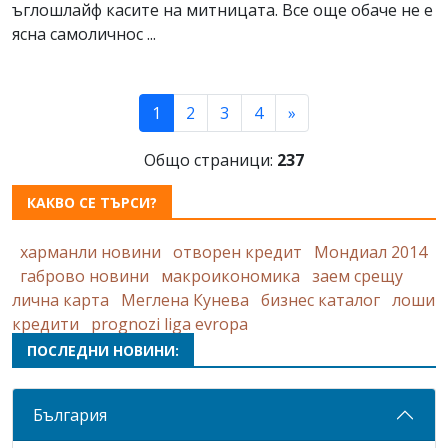
ъглошлайф касите на митницата. Все още обаче не е
ясна самоличнос ...
(current)
1
2
3
4
»
Общо страници:
237
КАКВО СЕ ТЪРСИ?
харманли новини
отворен кредит
Мондиал 2014
габрово новини
макроикономика
заем срещу
лична карта
Меглена Кунева
бизнес каталог
лоши
кредити
prognozi liga evropa
ПОСЛЕДНИ НОВИНИ:
България