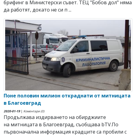
брифинг в Министерски съвет. ТЕЦ "Бобов дол" няма
да работят, докато не си п ...
Поне половин милион откраднати от митницата
в Благоевград
2020-01-19
|
Коментари (0)
Продължава издирването на обирджиите
на митницата в Благоевград, съобщава bTV.По
първоначална информация крадците са пробили с