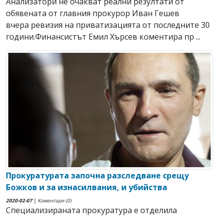
Анализатори не очакват реални резултати от
обявената от главния прокурор Иван Гешев
вчера ревизия на приватизацията от последните 30
години.Финансистът Емил Хърсев коментира пр ...
Прокуратурата започна разследване срещу
Божков и за изнасилвания, и убийства
2020-02-07
|
Коментари (0)
Специализираната прокуратура е отделила