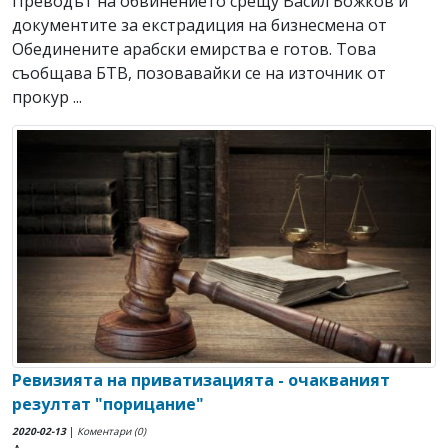
Преводът на обвинението срещу Васил Божков и
документите за екстрадиция на бизнесмена от
Обединените арабски емирства е готов. Това
съобщава БТВ, позовавайки се на източник от
прокур ...
Ревизията на приватизацията - очакваният
резултат "порицание"
2020-02-13
|
Коментари (0)