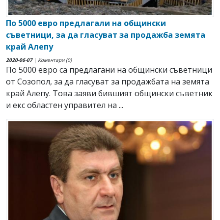
По 5000 евро предлагали на общински
съветници, за да гласуват за продажба земята
край Алепу
2020-06-07
|
Коментари (0)
По 5000 евро са предлагани на общински съветници
от Созопол, за да гласуват за продажбата на земята
край Алепу. Това заяви бившият общински съветник
и екс областен управител на ...