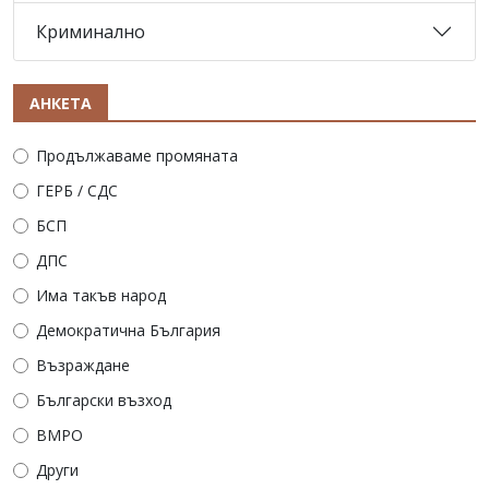
Криминално
АНКЕТА
Продължаваме промяната
ГЕРБ / СДС
БСП
ДПС
Има такъв народ
Демократична България
Възраждане
Български възход
ВМРО
Други