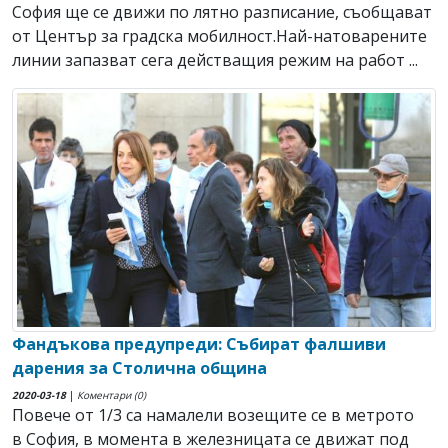
София ще се движи по лятно разписание, съобщават
от Център за градска мобилност.Най-натоварените
линии запазват сега действащия режим на работ ...
Фандъкова предупреди: Събират фалшиви
дарения за Столична община
2020-03-18
|
Коментари (0)
Повече от 1/3 са намалели возещите се в метрото
в София, в момента в железницата се движат под