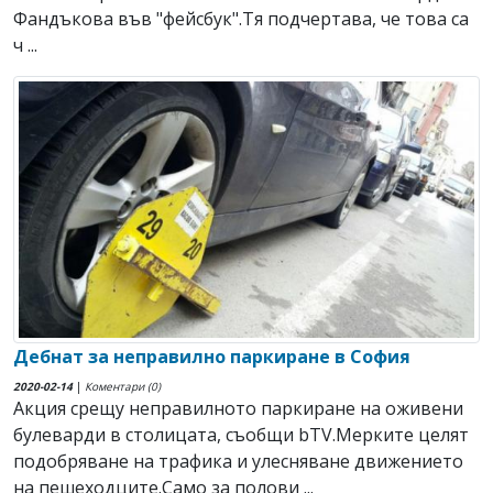
Фандъкова във "фейсбук".Тя подчертава, че това са
ч ...
Дебнат за неправилно паркиране в София
2020-02-14
|
Коментари (0)
Акция срещу неправилното паркиране на оживени
булеварди в столицата, съобщи bTV.Мерките целят
подобряване на трафика и улесняване движението
на пешеходците.Само за полови ...