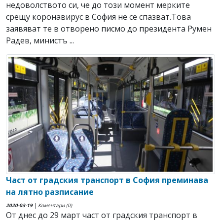
недоволството си, че до този момент мерките
срещу коронавирус в София не се спазват.Това
заявяват те в отворено писмо до президента Румен
Радев, министъ ...
Част от градския транспорт в София преминава
на лятно разписание
2020-03-19
|
Коментари (0)
От днес до 29 март част от градския транспорт в