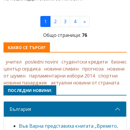
(current)
1
2
3
4
»
Общо страници:
76
КАКВО СЕ ТЪРСИ?
учител
posledni novini
студентски кредити
бизнес
център сердика
новини сливен
прогноза
новини
от шумен
парламентарни избори 2014
спортни
новини пазарджик
актуални новини от страната
ПОСЛЕДНИ НОВИНИ:
България
Във Варна представиха книгата „Времето,