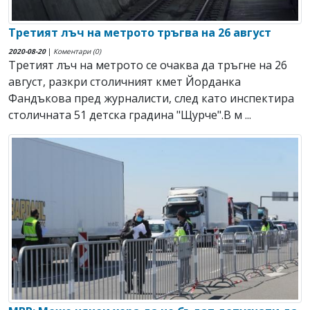
Третият лъч на метрото тръгва на 26 август
2020-08-20
|
Коментари (0)
Третият лъч на метрото се очаква да тръгне на 26
август, разкри столичният кмет Йорданка
Фандъкова пред журналисти, след като инспектира
столичната 51 детска градина "Щурче".В м ...