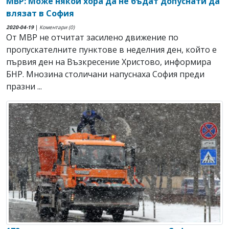
МВР: Може някои хора да не бъдат допуснати да
влязат в София
2020-04-19
|
Коментари (0)
От МВР не отчитат засилено движение по
пропускателните пунктове в неделния ден, който е
първия ден на Възкресение Христово, информира
БНР. Мнозина столичани напуснаха София преди
празни ...