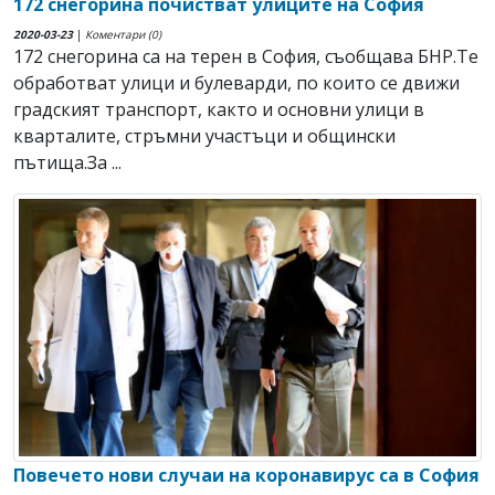
172 снегорина почистват улиците на София
2020-03-23
|
Коментари (0)
172 снегорина са на терен в София, съобщава БНР.Те
обработват улици и булеварди, по които се движи
градският транспорт, както и основни улици в
кварталите, стръмни участъци и общински
пътища.За ...
Повечето нови случаи на коронавирус са в София