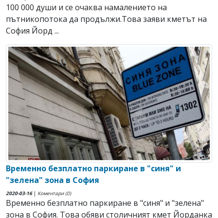
100 000 души и се очаква намалението на
пътникопотока да продължи.Това заяви кметът на
София Йорд ...
Временно безплатно паркиране в "синя" и
"зелена" зона в София
2020-03-16
|
Коментари (0)
Временно безплатно паркиране в "синя" и "зелена"
зона в София. Това обяви столичният кмет Йорданка