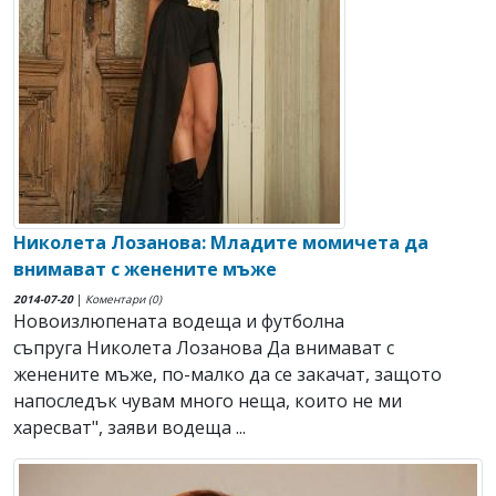
Николета Лозанова: Младите момичета да
внимават с женените мъже
2014-07-20
|
Коментари (0)
Новоизлюпената водеща и футболна
съпруга Николета Лозанова Да внимават с
женените мъже, по-малко да се закачат, защото
напоследък чувам много неща, които не ми
харесват", заяви водеща ...