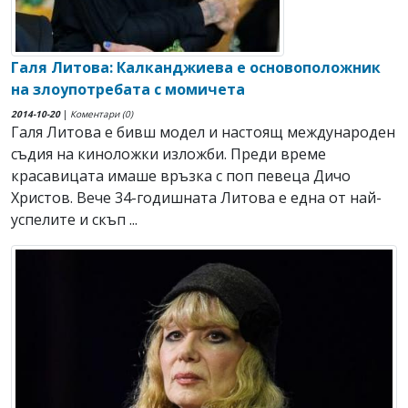
Галя Литова: Калканджиева е основоположник
на злоупотребата с момичета
2014-10-20
|
Коментари (0)
Галя Литова е бивш модел и настоящ международен
съдия на киноложки изложби. Преди време
красавицата имаше връзка с поп певеца Дичо
Христов. Вече 34-годишната Литова е една от най-
успелите и скъп ...