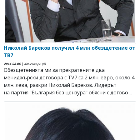
Николай Бареков получил 4 млн обезщетение от
ТВ7
2014-08-06
|
Коментари (0)
Обезщетенията ми за прекратените два
мениджърски договора с TV7 са 2 млн. евро, около 4
млн. лева, разкри Николай Бареков. Лидерът
на партия "България без цензура" обясни с догово ...