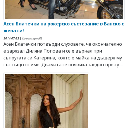
Асен Блатечки на рокерско състезание в Банско с
жена си!
2014-07-22
|
Коментари (0)
Асен Блатечки потвърди слуховете, че окончателно
е зарязал Диляна Попова и се е върнал при
съпругата си Катерина, която е майка на дъщеря му
със същото име. Двамата се появиха заедно през у ...