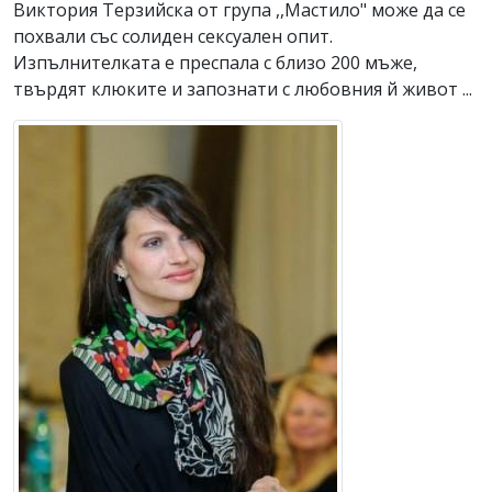
Виктория Терзийска от група ,,Мастило" може да се
похвали със солиден сексуален опит.
Изпълнителката е преспала с близо 200 мъже,
твърдят клюките и запознати с любовния й живот ...