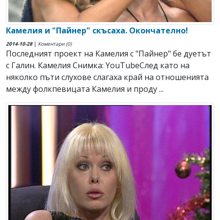
Камелия и "Пайнер" скъсаха. Окончателно!
2014-10-28
|
Коментари (0)
Последният проект на Камелия с "Пайнер" бе дуетът
с Галин. Камелия Снимка: YouTubeСлед като на
няколко пъти слухове слагаха край на отношенията
между фолкпевицата Камелия и проду ...