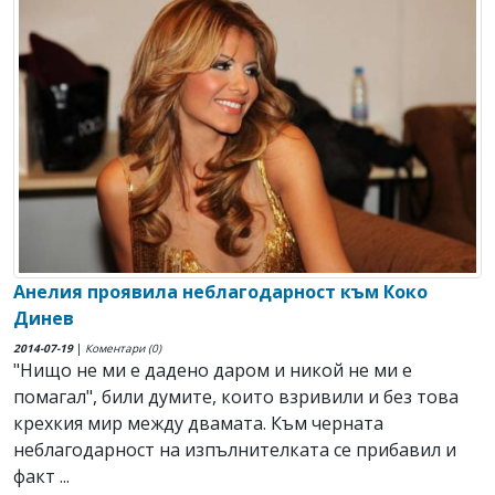
Анелия проявила неблагодарност към Коко
Динев
2014-07-19
|
Коментари (0)
"Нищо не ми е дадено даром и никой не ми е
помагал", били думите, които взривили и без това
крехкия мир между двамата. Към черната
неблагодарност на изпълнителката се прибавил и
факт ...