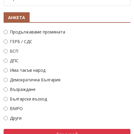
АНКЕТА
Продължаваме промяната
ГЕРБ / СДС
БСП
ДПС
Има такъв народ
Демократична България
Възраждане
Български възход
ВМРО
Други