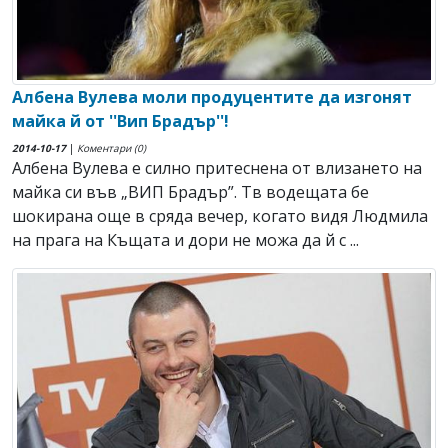
Албена Вулева моли продуцентите да изгонят
майка й от ''Вип Брадър''!
2014-10-17
|
Коментари (0)
Албена Вулева е силно притеснена от влизането на
майка си във „ВИП Брадър”. Тв водещата бе
шокирана още в сряда вечер, когато видя Людмила
на прага на Къщата и дори не можа да й с ...