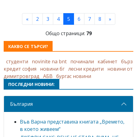
(current)
«
2
3
4
5
6
7
8
»
Общо страници:
79
КАКВО СЕ ТЪРСИ?
студенти
novinite na bnt
починали
кабинет
бърз
кредит софия
новини бг
лесни кредити
новини от
димитровград
АБВ
бургас новини
ПОСЛЕДНИ НОВИНИ:
България
Във Варна представиха книгата „Времето,
в което живеем“