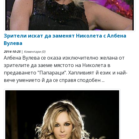
Зрители искат да заменят Николета с Албена
Вулева
2014-10-25
|
Коментари (0)
Албена Вулева се оказа изключително желана от
зрителите да заеме мястото на Николета в
предаването "Папараци". Хапливият й език и най-
вече умението й да се справя сподобен ...