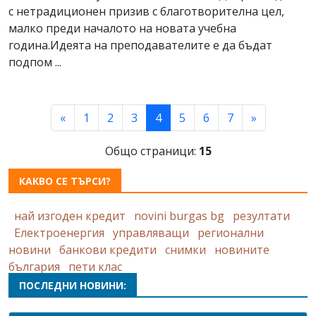
с нетрадиционен призив с благотворителна цел,
малко преди началото на новата учебна
година.Идеята на преподавателите е да бъдат
подпом ...
(current)
«
1
2
3
4
5
6
7
»
Общо страници:
15
КАКВО СЕ ТЪРСИ?
най изгоден кредит
novini burgas bg
резултати
Електроенергия
управляващи
регионални
новини
банкови кредити
снимки
новините
българия
пети клас
ПОСЛЕДНИ НОВИНИ: