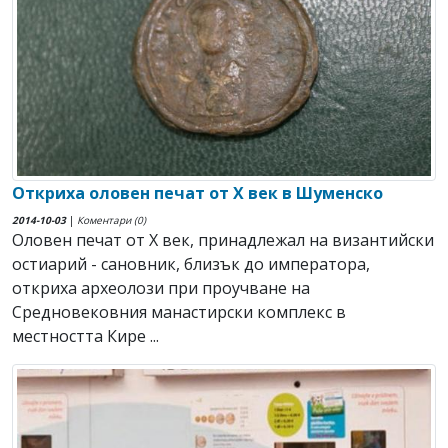
Откриха оловен печат от X век в Шуменско
2014-10-03
|
Коментари (0)
Оловен печат от X век, принадлежал на византийски
остиарий - сановник, близък до императора,
откриха археолози при проучване на
Средновековния манастирски комплекс в
местността Кире ...