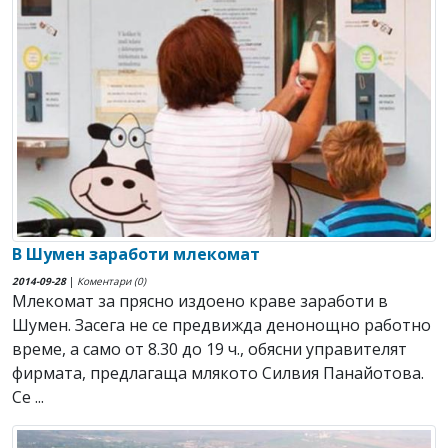
В Шумен заработи млекомат
2014-09-28
|
Коментари (0)
Млекомат за прясно издоено краве заработи в
Шумен. Засега не се предвижда денонощно работно
време, а само от 8.30 до 19 ч., обясни управителят
фирмата, предлагаща млякото Силвия Панайотова.
Се ...