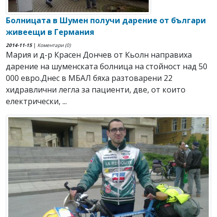
Болницата в Шумен получи дарение от българи
живеещи в Германия
2014-11-15
|
Коментари (0)
Мария и д-р Красен Дончев от Кьолн направиха
дарение на шуменската болница на стойност над 50
000 евро.Днес в МБАЛ бяха разтоварени 22
хидравлични легла за пациенти, две, от които
електрически, ...