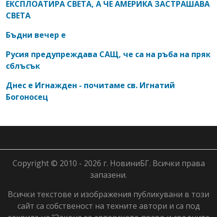
ЕКСПЛОАТИРА СВЕТА, А ЧЕ АМЕРИКА ЗАСТРАШАВА
СВЕТА
Бъдни вечер е
Русия предупреждава САЩ, че са на ръба на пряк
сблъсък
Днес е Игнажден - почитаме св. Игнатий
Богоносец
Copyright © 2010 - 2026 г. НовиниБГ. Всички права
запазени.
Всички текстове и изображения публикувани в този
сайт са собственост на техните автори и са под