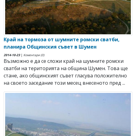
Край на тормоза от шумните ромски сватби,
планира Общинския съвет в Шумен
2014-10-23
|
Коментари (0)
Възможно е да се сложи край на шумните ромски
сватби на територията на община Шумен. Това ще
стане, ако общинският съвет гласува положително
на своето заседание този месец внесеното пред ...