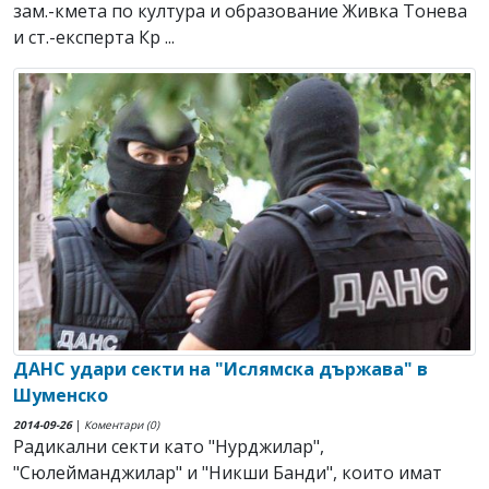
зам.-кмета по култура и образование Живка Тонева
и ст.-експерта Кр ...
ДАНС удари секти на "Ислямска държава" в
Шуменско
2014-09-26
|
Коментари (0)
Радикални секти като "Нурджилар",
"Сюлейманджилар" и "Никши Банди", които имат