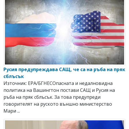
Русия предупреждава САЩ, че са на ръба на пряк
сблъсък
Източник: EPA/БГНЕСОпасната и недалновидна
политика на Вашингтон постави САЩ и Русия на
ръба на пряк сблъсък. За това предупреди
говорителят на руското външно министерство
Мари ...