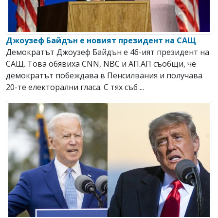
Джоузеф Байдън е новият президент на САЩ
Демократът Джоузеф Байдън е 46-ият президент на
САЩ. Това обявиха CNN, NBC и АП.АП съобщи, че
демократът побеждава в Пенсилвания и получава
20-те електорални гласа. С тях съб ...