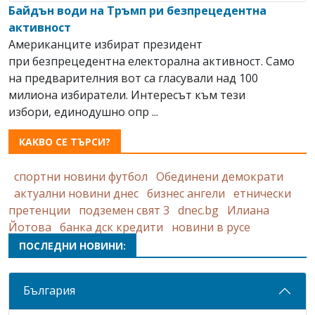
Байдън води на Тръмп ри безпрецедентна
активност
Американците избират президент
при безпрецедентна електорална активност. Само
на предварителния вот са гласували над 100
милиона избиратели. Интересът към тези
избори, единодушно опр ...
КАКВО СЕ ТЪРСИ?
спортни новини футбол
Обединени демократи
актуални новини днес
бизнес ангели
етнически
претенции
подземен свят 3
dnec.bg
Илиана
Йотова
банка дск кредити
новини в русе
ПОСЛЕДНИ НОВИНИ:
България