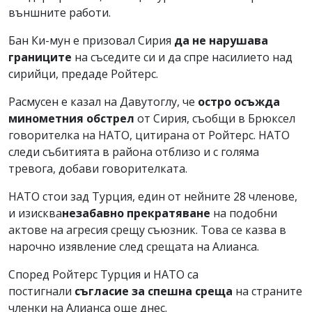
външните работи.
Бан Ки-мун е призовал Сирия
да не нарушава
границите
на съседите си и да спре насилието над
сирийци, предаде Ройтерс.
Расмусен е казал на Давутоглу, че
остро осъжда
минометния обстрел
от Сирия, съобщи в Брюксел
говорителка на НАТО, цитирана от Ройтерс. НАТО
следи събитията в района отблизо и с голяма
тревога, добави говорителката.
НАТО стои зад Турция, един от нейните 28 членове,
и изисква
незабавно прекратяване
на подобни
актове на агресия срещу съюзник. Това се казва в
нарочно изявление след срещата на Алианса.
Според Ройтерс Турция и НАТО са
постигнали
съгласие за спешна среща
на страните
членки на Алианса още днес.