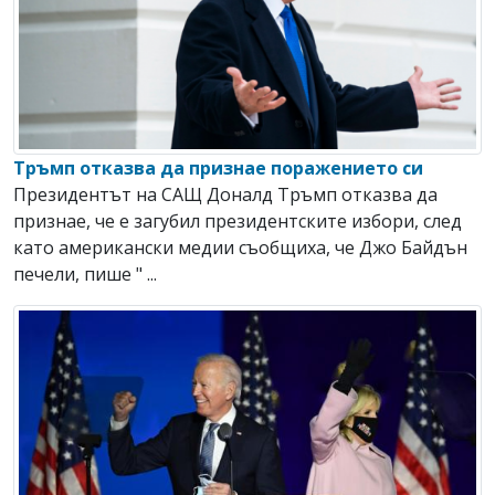
Тръмп отказва да признае поражението си
Президентът на САЩ Доналд Тръмп отказва да
признае, че е загубил президентските избори, след
като американски медии съобщиха, че Джо Байдън
печели, пише " ...