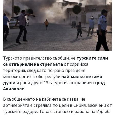
Турското правителство съобщи, че
турските сили
са отвърнали на стрелбата
от сирийска
територия, след като по-рано през деня
минохвъргачен обстрел уби
най-малко петима
души
и рани други 13 в турския пограничен
град
Акчакале.
В съобщението на кабинета се казва, че
артилерията е стреляла по цели в Сирия, засечени от
турските радари. Това е станало в района на Идлиб.