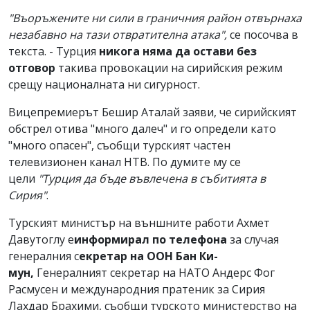
"Въоръжените ни сили в граничния район отвърнаха
незабавно на тази отвратителна атака",
се посочва в
текста. - Турция
никога няма да остави без
отговор
такива провокации на сирийския режим
срещу националната ни сигурност.
Вицепремиерът Бешир Аталай заяви, че сирийският
обстрел отива "много далеч" и го определи като
"много опасен", съобщи турският частен
телевизионен канал НТВ. По думите му се
цели
"Турция да бъде въвлечена в събитията в
Сирия"
.
Турският министър на външните работи Ахмет
Давутоглу е
информирал по телефона
за случая
генералния с
екретар на ООН Бан Ки-
мун,
Генералният секретар на НАТО Андерс Фог
Расмусен и международния пратеник за Сирия
Лахдар Брахими, съобщи турското министерство на