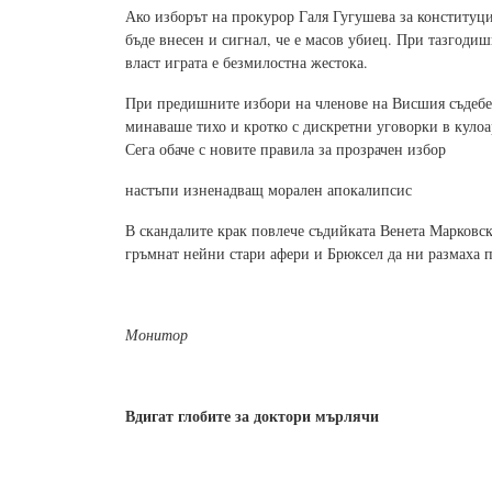
Ако изборът на прокурор Галя Гугушева за конституц
бъде внесен и сигнал, че е масов убиец. При тазгоди
власт играта е безмилостна жестока.
При предишните избори на членове на Висшия съдебен
минаваше тихо и кротко с дискретни уговорки в кулоа
Сега обаче с новите правила за прозрачен избор
настъпи изненадващ морален апокалипсис
В скандалите крак повлече съдийката Венета Марковск
гръмнат нейни стари афери и Брюксел да ни размаха п
Монитор
Вдигат глобите за доктори мърлячи