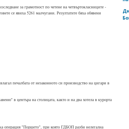
изследване за грамотност по четене на четвъртокласниците -
Дн
стовете се явиха 5261 малчугани. Резултатите бяха обявени
Бо
влагал печалбата от незаконното си производство на цигари в
веню" в центъра на столицата, както и на два хотела в курорта
ка операция "Поршето", при която ГДБОП разби нелегална