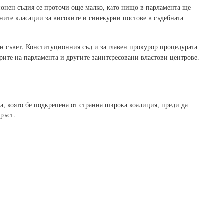
ионен съдия се проточи още малко, като нищо в парламента ще
шните класации за високите и синекурни постове в съдебната
 съвет, Конституционния съд и за главен прокурор процедурата
рите на парламента и другите заинтересовани властови центрове.
а, която бе подкрепена от странна широка коалиция, преди да
ръст.