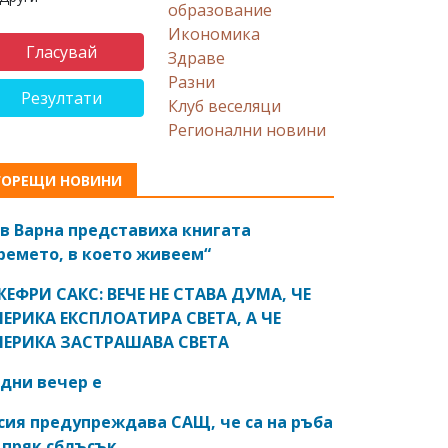
образование
Икономика
Здраве
Разни
Резултати
Клуб веселяци
Регионални новини
ГОРЕЩИ НОВИНИ
в Варна представиха книгата
ремето, в което живеем“
ЕФРИ САКС: ВЕЧЕ НЕ СТАВА ДУМА, ЧЕ
ЕРИКА ЕКСПЛОАТИРА СВЕТА, А ЧЕ
ЕРИКА ЗАСТРАШАВА СВЕТА
дни вечер е
сия предупреждава САЩ, че са на ръба
 пряк сблъсък