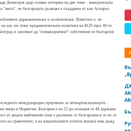
ар Димитров даде голямо интервю на две теми - македонската
за "мита", че българската дължава е създадена от кан Аспарух.
облемите държавнически и политически. Известно е, че
е на нас ни тежи продажническата политика на БСП през 40-те
Белград и започват да "помакедончват" собствения си български
Въ
„В
ДЖ
АМ
АМ
последното международно проучване за четвъртокласниците -
ени вчера в Норвегия. България е на 22-ра позиция от 48 държави
Бъ
ого от децата майчиният език е различен от българския и те не се
ъното на грамотните, а на националните изпити винаги има дъжд
Ру
на