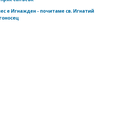
ес е Игнажден - почитаме св. Игнатий
гоносец