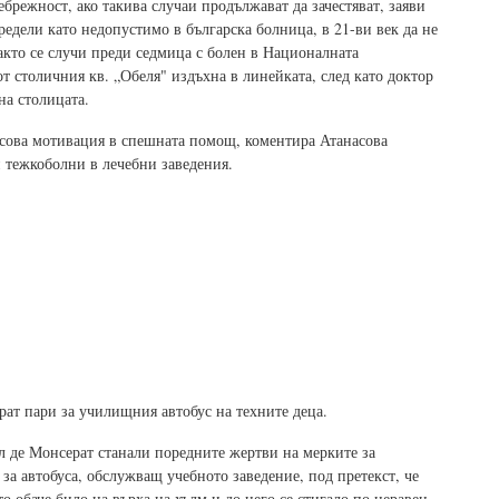
ебрежност, ако такива случаи продължават да зачестяват, заяви
редели като недопустимо в българска болница, в 21-ви век да не
както се случи преди седмица с болен в Националната
 столичния кв. „Обеля" издъхна в линейката, след като доктор
на столицата.
нсова мотивация в спешната помощ, коментира Атанасова
и тежкоболни в лечебни заведения.
рат пари за училищния автобус на техните деца.
л де Монсерат станали поредните жертви на мерките за
а автобуса, обслужващ учебното заведение, под претекст, че
 обаче било на върха на хълм и до него се стигало по неравен