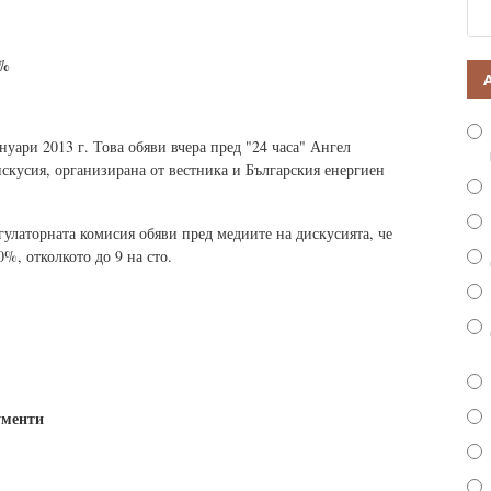
7%
уари 2013 г. Това обяви вчера пред "24 часа" Ангел
скусия, организирана от вестника и Българския енергиен
улаторната комисия обяви пред медиите на дискусията, че
%, отколкото до 9 на сто.
ументи