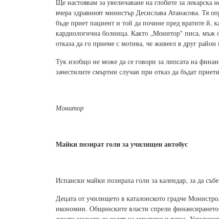
Ще настоявам за увеличаване на глобите за лекарска н
вчера здравният министър Десислава Атанасова. Тя оп
бъде приет пациент и той да почине пред вратите й, 
кардиологична болница. Както „Монитор" писа, мъж от
отказа да го приеме с мотива, че живеел в друг район 
Тук изобщо не може да се говори за липсата на фина
зачестилите смъртни случаи при отказ да бъдат приет
Монитор
Майки позират голи за училищен автобус
Испански майки позираха голи за календар, за да събе
Децата от училището в каталонското градче Монистро
икономии. Общинските власти спрели финансирането з
децата можели да ходят на училище и пеша. Училището