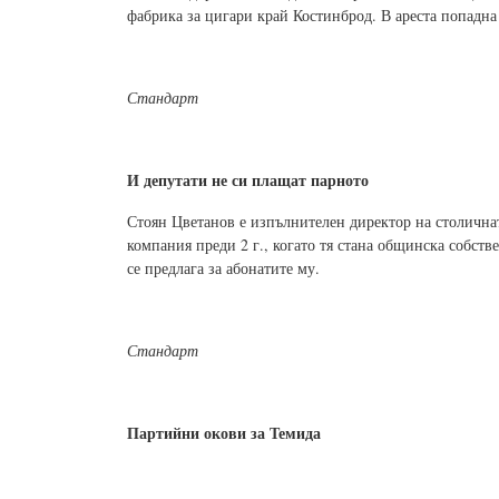
фабрика за цигари край Костинброд. В ареста попадна
Стандарт
И депутати не си плащат парното
Стоян Цветанов е изпълнителен директор на столична
компания преди 2 г., когато тя стана общинска собств
се предлага за абонатите му.
Стандарт
Партийни окови за Темида