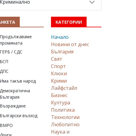
Криминално
АНКЕТА
КАТЕГОРИИ
Продължаваме
Начало
промяната
Новини от днес
България
ГЕРБ / СДС
Свят
БСП
Спорт
ДПС
Клюки
Крими
Има такъв народ
Лайфстайл
Демократична
Бизнес
България
Култура
Възраждане
Политика
Български възход
Технологии
Любопитно
ВМРО
Наука и
Други