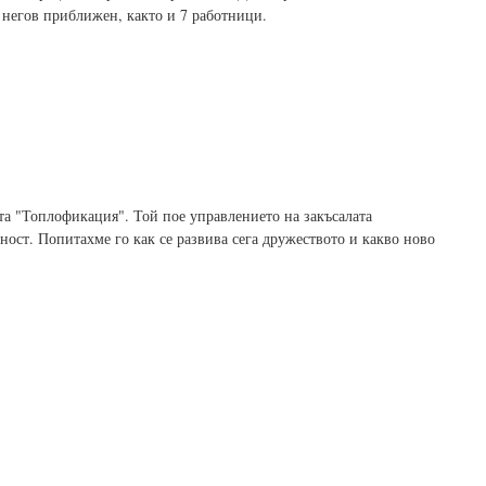
 негов приближен, както и 7 работници.
та "Топлофикация". Той пое управлението на закъсалата
еност. Попитахме го как се развива сега дружеството и какво ново