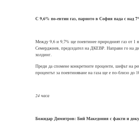
С 9,6% по-евтин газ, парното в София пада с над 
Между 9,6 и 9,7% ще поевтинее природният газ от 1 ян
Семерджиев, председател на ДКЕВР. Направи го на ди
холдинг.
Преди да спомене конкретните проценти, шефът на рег
процентът за поевтиняване на газа ще е по-близо до 10
24 часа
Божидар Димитров: Бий Македония с факти и док