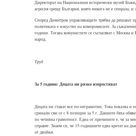
Директорът на Националния исторически музей Божид
агресия срещу България, която никога не е спирала, и 
Според Димитров управляващите трябва да решават пр
политиката е изкуство на компромисите. За съжалени
години. Тогава комунистите се съгласяват с Москва и 
народ.
Труд
За 5 години: Децата ни рязко изпростяват
Децата ни стават все по-неграмотни. Това показва и 
сринали сме се с 8 позиции за 5 г. Данните бяха обяв
по четивна грамотност. Една от причините е, че за мн
справят. Знаем си, че 15-годишните едва кретат на д
от двойки.