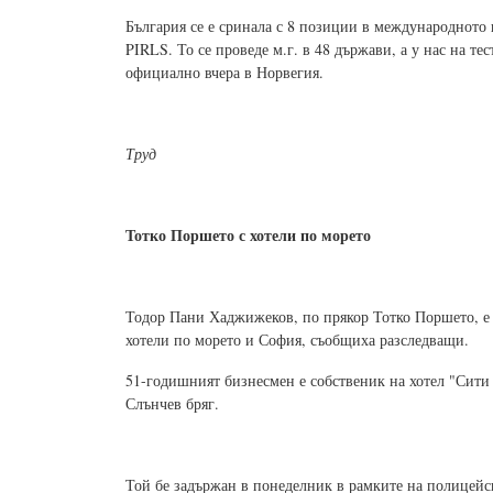
България се е сринала с 8 позиции в международното 
PIRLS. То се проведе м.г. в 48 държави, а у нас на те
официално вчера в Норвегия.
Труд
Тотко Поршето с хотели по морето
Тодор Пани Хаджижеков, по прякор Тотко Поршето, е 
хотели по морето и София, съобщиха разследващи.
51-годишният бизнесмен е собственик на хотел "Сити а
Слънчев бряг.
Той бе задържан в понеделник в рамките на полицейс