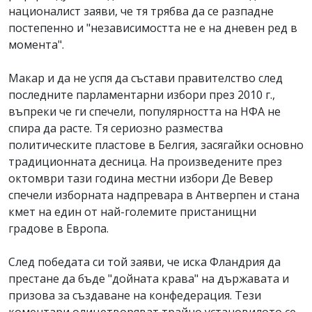
националист заяви, че тя трябва да се разпадне
постепенно и "независимостта не е на дневен ред в
момента".
Макар и да не успя да състави правителство след
последните парламентарни избори през 2010 г.,
въпреки че ги спечели, популярността на НФА не
спира да расте. Тя сериозно размества
политическите пластове в Белгия, засягайки основно
традиционната десница. На произведените през
октомври тази година местни избори Де Вевер
спечели изборната надпревара в Антверпен и стана
кмет на един от най-големите пристанищни
градове в Европа.
След победата си той заяви, че иска Фландрия да
престане да бъде "дойната крава" на държавата и
призова за създаване на конфедерация. Тези