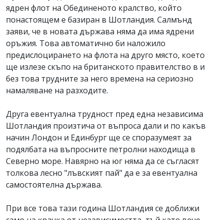
ядрен флот на Обединеното кралство, който
понастоящем е базиран в Шотландия. Салмънд
заяви, че в новата държава няма да има ядрени
оръжия. Това автоматично би наложило
предислоцирането на флота на друго място, което
ще излезе скъпо на британското правителство в и
без това трудните за него времена на сериозно
намаляване на разходите.
Друга евентуална трудност пред една независима
Шотландия произтича от въпроса дали и по какъв
начин Лондон и Единбург ще се споразумеят за
подялбата на въпросните петролни находища в
Северно море. Навярно на юг няма да се съгласят
толкова лесно "лъвският пай" да е за евентуална
самостоятелна държава.
При все това тази година Шотландия се доближи