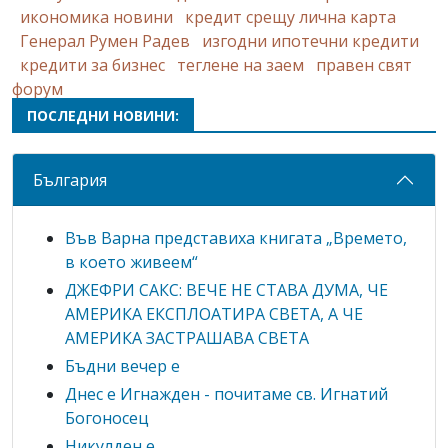
икономика новини
кредит срещу лична карта
Генерал Румен Радев
изгодни ипотечни кредити
кредити за бизнес
теглене на заем
правен свят
форум
ПОСЛЕДНИ НОВИНИ:
България
Във Варна представиха книгата „Времето,
в което живеем“
ДЖЕФРИ САКС: ВЕЧЕ НЕ СТАВА ДУМА, ЧЕ
АМЕРИКА ЕКСПЛОАТИРА СВЕТА, А ЧЕ
АМЕРИКА ЗАСТРАШАВА СВЕТА
Бъдни вечер е
Днес е Игнажден - почитаме св. Игнатий
Богоносец
Никулден е