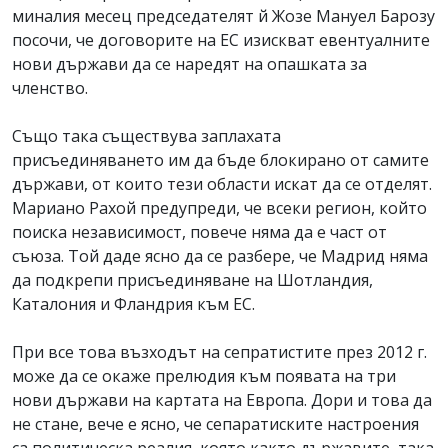
миналия месец председателят й Жозе Мануел Барозу
посочи, че договорите на ЕС изискват евентуалните
нови държави да се наредят на опашката за
членство.
Също така съществува заплахата
присъединяването им да бъде блокирано от самите
държави, от които тези области искат да се отделят.
Мариано Рахой предупреди, че всеки регион, който
поиска независимост, повече няма да е част от
съюза. Той даде ясно да се разбере, че Мадрид няма
да подкрепи присъединяване на Шотландия,
Каталония и Фландрия към ЕС.
При все това възходът на сепратистите през 2012 г.
може да се окаже прелюдия към появата на три
нови държави на картата на Европа. Дори и това да
не стане, вече е ясно, че сепаратиските настроения