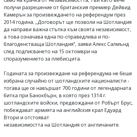
само на крачка от независимостта, тъй като вече
получи разрешение от британския премиер Дейвид
Камерън за произвеждането на референдум през
2014 година. ,,Договорът ще позволи на Шотландия
да направи важна стъпка към своята независимост,
а това означава една по-справедлива и по-
благоденстваща Шотландия", заяви Алекс Салмънд
след подписването на 15 октомври на
споразумението за плебисцита.
Годината за произвеждане на референдума не беше
избрана случайно от шотландските националисти -
тогава ще се навършат 700 години от легендарната
битка при Банокбърн, в която през 1314 г.
шотландските войски, предвождани от Робърт Брус,
побеждават армията на английския крал Едуард
Втори и отстояват
независимостта на Шотландия от англичаните.