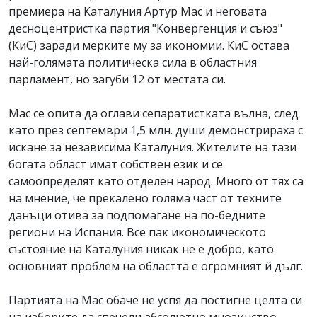
премиера на Каталуния Артур Мас и неговата
десноцентристка партия "Конвергенция и съюз"
(КиС) заради мерките му за икономии. КиС остава
най-голямата политическа сила в областния
парламент, но загуби 12 от местата си.
Мас се опита да оглави сепаратистката вълна, след
като през септември 1,5 млн. души демонстрираха с
искане за независима Каталуния. Жителите на тази
богата област имат собствен език и се
самоопределят като отделен народ. Много от тях са
на мнение, че прекалено голяма част от техните
данъци отива за подпомагане на по-бедните
региони на Испания. Все пак икономическото
състояние на Каталуния никак не е добро, като
основният проблем на областта е огромният й дълг.
Партията на Мас обаче не успя да постигне целта си