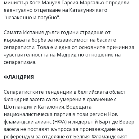
министър Хосе Мануел Гарсия-Маргальо определи
евентуално отцепване на Каталуния като
"незаконно и пагубно".
Самата Испания дълги години страдаше от
кървавата борба за независимост на баските
сепаратисти. Това е и една от основните причини за
чувствителността на Мадрид по отношение на
сепаратизма.
ФЛАНДРИЯ
Сепаратистките тенденции в белгийската област
Фландрия засега са по-умерени в сравнение с
Шотландия и Каталония. Водещата
националистическа партия в този регион Нов
фламандски алианс (НФА) и лидерът й Барт де Вевер
засега не поставят въпроса за произвеждане на
референдум за отделяне от Белгия. Фламандският