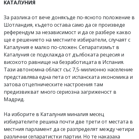
КАТАЛУНИЯ
За разлика от вече донякъде по-ясното положение в
Шотландия, където остава само да се произведе
референдум за независимост и да се разбере какво
ще е решението на местните избиратели, случаят с
Каталуния е малко по-сложен. Сепаратизмът в
Каталуния се подклажда от дълбоката рецесия и
високото равнище на безработицата в Испания.
Тази автономна област със 7,5-милионно население
представлява една пета от испанската икономика и
затова отцепническите настроения там
предизвикват много сериозна загриженост в
Мадрид.
На изборите в Каталуния миналия месец
избирателите решиха почти две трети от местата в
местния парламент да се разпределят между четири
различни сепаратистки партии. Но те наказаха