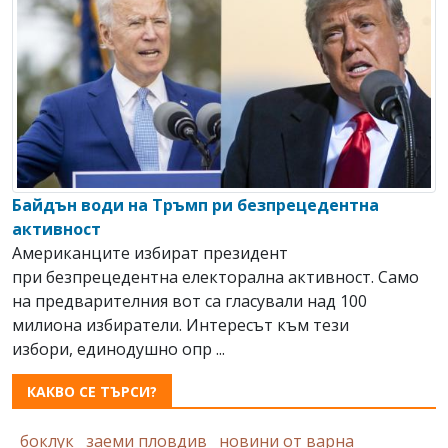
Байдън води на Тръмп ри безпрецедентна
активност
Американците избират президент
при безпрецедентна електорална активност. Само
на предварителния вот са гласували над 100
милиона избиратели. Интересът към тези
избори, единодушно опр ...
КАКВО СЕ ТЪРСИ?
боклук
заеми пловдив
новини от варна