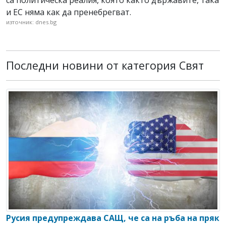
са политическа реалия, която както държавите, така
и ЕС няма как да пренебрегват.
източник: dnes.bg
Последни новини от категория Свят
Русия предупреждава САЩ, че са на ръба на пряк