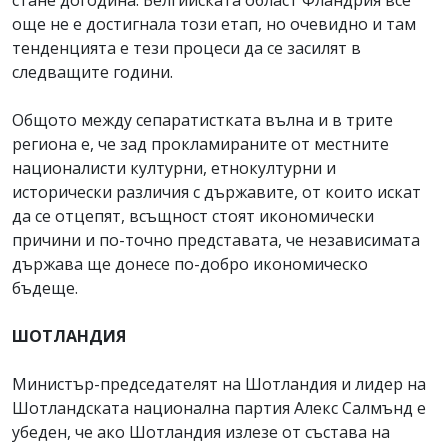
стане догодина. Белгийската област Фландрия все
още не е достигнала този етап, но очевидно и там
тенденцията е тези процеси да се засилят в
следващите години.
Общото между сепаратистката вълна и в трите
региона е, че зад прокламираните от местните
националисти културни, етнокултурни и
исторически различия с държавите, от които искат
да се отцепят, всъщност стоят икономически
причини и по-точно представата, че независимата
държава ще донесе по-добро икономическо
бъдеще.
ШОТЛАНДИЯ
Министър-председателят на Шотландия и лидер на
Шотландската национална партия Алекс Салмънд е
убеден, че ако Шотландия излезе от състава на