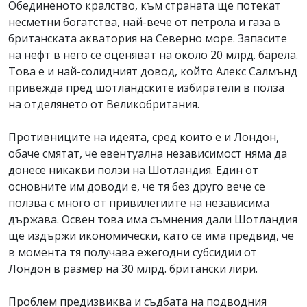
Обединеното кралство, към страната ще потекат
несметни богатства, най-вече от петрола и газа в
британската акватория на Северно море. Запасите
на нефт в него се оценяват на около 20 млрд. барела.
Това е и най-солидният довод, който Алекс Салмънд
привежда пред шотландските избиратели в полза
на отделянето от Великобритания.
Противниците на идеята, сред които е и Лондон,
обаче смятат, че евентуална независимост няма да
донесе никакви ползи на Шотландия. Един от
основните им доводи е, че тя без друго вече се
ползва с много от привилегиите на независима
държава. Освен това има съмнения дали Шотландия
ще издържи икономически, като се има предвид, че
в момента тя получава ежегодни субсидии от
Лондон в размер на 30 млрд. британски лири.
Проблем предизвиква и съдбата на подводния