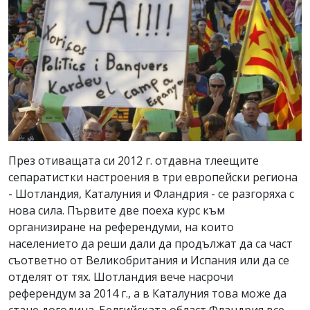
През отиващата си 2012 г. отдавна тлеещите
сепаратистки настроения в три европейски региона
- Шотландия, Каталуния и Фландрия - се разгоряха с
нова сила. Първите две поеха курс към
организиране на референдуми, на които
населението да реши дали да продължат да са част
съответно от Великобритания и Испания или да се
отделят от тях. Шотландия вече насрочи
референдум за 2014 г., а в Каталуния това може да