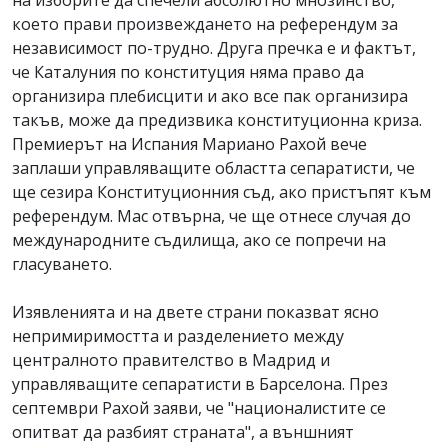
на изборите да спечели абсолютно мнозинство,
което прави произвеждането на референдум за
независимост по-трудно. Друга пречка е и фактът,
че Каталуния по конституция няма право да
организира плебисцити и ако все пак организира
такъв, може да предизвика конституционна криза.
Премиерът на Испания Мариано Рахой вече
заплаши управляващите областта сепаратисти, че
ще сезира Конституционния съд, ако пристъпят към
референдум. Мас отвърна, че ще отнесе случая до
международните съдилища, ако се попречи на
гласуването.
Изявленията и на двете страни показват ясно
непримиримостта и разделението между
централното правителство в Мадрид и
управляващите сепаратисти в Барселона. През
септември Рахой заяви, че "националистите се
опитват да разбият страната", а външният