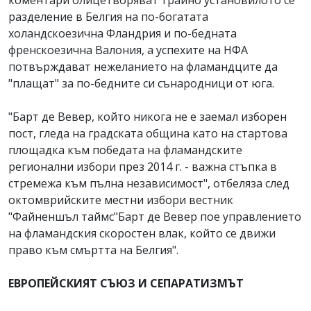
коментари олицетворяват трайно установилото се
разделение в Белгия на по-богатата
холандскоезична Фландрия и по-бедната
френскоезична Валония, а успехите на НФА
потвърждават нежеланието на фламандците да
"плащат" за по-бедните си сънародници от юга.
"Барт де Вевер, който никога не е заемал изборен
пост, гледа на градската община като на стартова
площадка към победата на фламандските
регионални избори през 2014 г. - важна стъпка в
стремежа към пълна независимост", отбеляза след
октомврийските местни избори вестник
"Файненшъл таймс"Барт де Вевер пое управлението
на фламандския скоростен влак, който се движи
право към смъртта на Белгия".
ЕВРОПЕЙСКИЯТ СЪЮЗ И СЕПАРАТИЗМЪТ