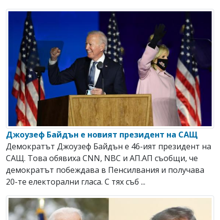
Джоузеф Байдън е новият президент на САЩ
Демократът Джоузеф Байдън е 46-ият президент на
САЩ. Това обявиха CNN, NBC и АП.АП съобщи, че
демократът побеждава в Пенсилвания и получава
20-те електорални гласа. С тях съб ...