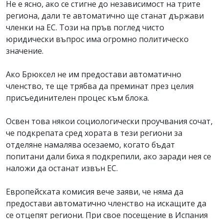
Не е ясно, ако се стигне до независимост на трите
региона, дали те автоматично ще станат държави
членки на ЕС. Този на пръв поглед чисто
юридически въпрос има огромно политическо
значение.
Ако Брюксел не им предостави автоматично
членство, те ще трябва да преминат през целия
присъединителен процес към блока.
Освен това някои социологически проучвания сочат,
че подкрепата сред хората в тези региони за
отделяне намалява осезаемо, когато бъдат
попитани дали биха я подкрепили, ако заради нея се
наложи да останат извън ЕС.
Европейската комисия вече заяви, че няма да
предостави автоматично членство на искащите да
се отцепят региони. При свое посещение в Испания