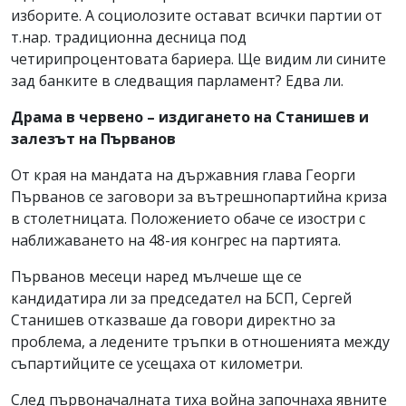
изборите. А социолозите остават всички партии от
т.нар. традиционна десница под
четирипроцентовата бариера. Ще видим ли сините
зад банките в следващия парламент? Едва ли.
Драма в червено – издигането на Станишев и
залезът на Първанов
От края на мандата на държавния глава Георги
Първанов се заговори за вътрешнопартийна криза
в столетницата. Положението обаче се изостри с
наближаването на 48-ия конгрес на партията.
Първанов месеци наред мълчеше ще се
кандидатира ли за председател на БСП, Сергей
Станишев отказваше да говори директно за
проблема, а ледените тръпки в отношенията между
съпартийците се усещаха от километри.
След първоначалната тиха война започнаха явните