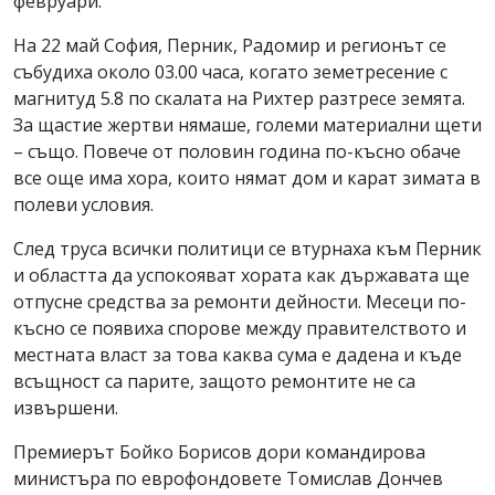
февруари.
На 22 май София, Перник, Радомир и регионът се
събудиха около 03.00 часа, когато земетресение с
магнитуд 5.8 по скалата на Рихтер разтресе земята.
За щастие жертви нямаше, големи материални щети
– също. Повече от половин година по-късно обаче
все още има хора, които нямат дом и карат зимата в
полеви условия.
След труса всички политици се втурнаха към Перник
и областта да успокояват хората как държавата ще
отпусне средства за ремонти дейности. Месеци по-
късно се появиха спорове между правителството и
местната власт за това каква сума е дадена и къде
всъщност са парите, защото ремонтите не са
извършени.
Премиерът Бойко Борисов дори командирова
министъра по еврофондовете Томислав Дончев