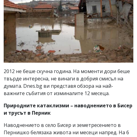
2012 не беше скучна година. На моменти дори беше
твърде интересна, не винаги в добрия смисъл на
думата. Dnes.bg ви представя обзора на най-
важните събития от изминалите 12 месеца.
Природните катаклизми – наводнението в Бисер
и трусът в Перник
Наводнението в село Бисер и земетресението в
Пернишко белязаха живота ни месеци напред. На 6