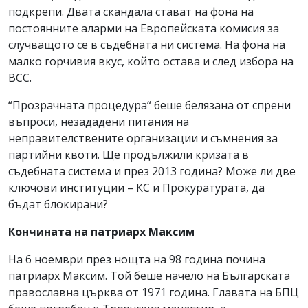
подкрепи. Двата скандала стават на фона на
постоянните аларми на Европейската комисия за
случващото се в съдебната ни система. На фона на
малко горчивия вкус, който остава и след избора на
ВСС.
“Прозрачната процедура“ беше белязана от спрени
въпроси, незададени питания на
неправителствените организации и съмнения за
партийни квоти. Ще продължили кризата в
съдебната система и през 2013 година? Може ли две
ключови институции – КС и Прокуратурата, да
бъдат блокирани?
Кончината на патриарх Максим
На 6 ноември през нощта на 98 година почина
патриарх Максим. Той беше начело на Българската
православна църква от 1971 година. Главата на БПЦ