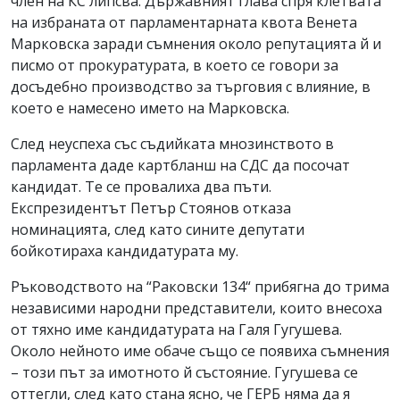
член на КС липсва. Държавният глава спря клетвата
на избраната от парламентарната квота Венета
Марковска заради съмнения около репутацията й и
писмо от прокуратурата, в което се говори за
досъдебно производство за търговия с влияние, в
което е намесено името на Марковска.
След неуспеха със съдийката мнозинството в
парламента даде картбланш на СДС да посочат
кандидат. Те се провалиха два пъти.
Експрезидентът Петър Стоянов отказа
номинацията, след като сините депутати
бойкотираха кандидатурата му.
Ръководството на “Раковски 134“ прибягна до трима
независими народни представители, които внесоха
от тяхно име кандидатурата на Галя Гугушева.
Около нейното име обаче също се появиха съмнения
– този път за имотното й състояние. Гугушева се
оттегли, след като стана ясно, че ГЕРБ няма да я