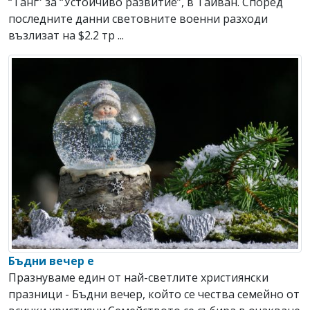
“Танг” за “Устойчиво развитие”, в Тайван. Според
последните данни световните военни разходи
възлизат на $2.2 тр ...
Бъдни вечер е
Празнуваме един от най-светлите християнски
празници - Бъдни вечер, който се чества семейно от