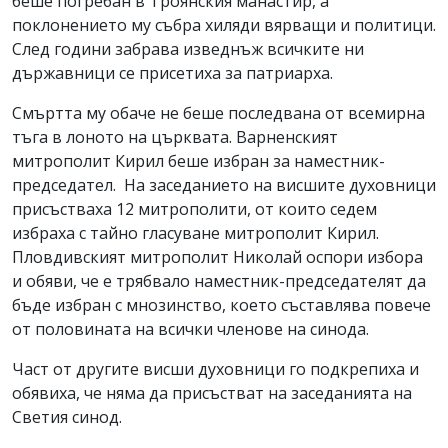
беше погребан в Троянския манастир, а
поклонението му събра хиляди вярващи и политици.
След години забрава изведнъж всичките ни
държавници се присетиха за патриарха.
Смъртта му обаче не беше последвана от всемирна
тъга в лоното на църквата. Варненският
митрополит Кирил беше избран за наместник-
председател. На заседанието на висшите духовници
присъстваха 12 митрополити, от които седем
избраха с тайно гласуване митрополит Кирил.
Пловдивският митрополит Николай оспори избора
и обяви, че е трябвало наместник-председателят да
бъде избран с мнозинство, което съставлява повече
от половината на всички членове на синода.
Част от другите висши духовници го подкрепиха и
обявиха, че няма да присъстват на заседанията на
Светия синод.