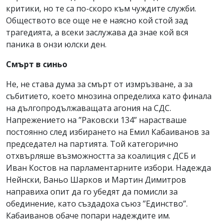
критики, но те са по-скоро към чуждите служби.
Обществото все още не е наясно кой стой зад
трагедията, а всеки заслужава да знае кой вся
паника в онзи юлски ден.
Смърт в синьо
Не, не става дума за смърт от измръзване, а за
събитието, което мнозина определиха като финала
на дългопродължаващата агония на СДС.
Напрежението на ”Раковски 134” нарастваше
постоянно след избирането на Емил Кабаиванов за
председател на партията. Той категорично
отхвърляше възможността за коалиция с ДСБ и
Иван Костов на парламентарните избори. Надежда
Нейнски, Ваньо Шарков и Мартин Димитров
направиха опит да го убедят да помисли за
обединение, като създадоха съюз ”Единство”.
Кабаиванов обаче попари надеждите им.