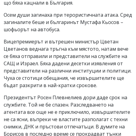
що бяха кацнали в България.
Осем души загинаха при терористичната атака. Сред
загиналите беше и българинът Мустафа Кьосов –
шофьорът на автобуса.
Вицепремиерът и вътрешен министър Цветан
Цветанов веднага тръгна към мястото, натам вече
се бяха отправили и представители на службите на
САЩ и Израел. Бяха дадени десетки изявления от
представители на различни институции и политици.
Чуха се стотици обещания, че извършителите ще
бъдат разкрити в най-кратки срокове.
Президентът Росен Плевнелиев дори даде срок на
службите. Той не бе спазен. Разследването на
атентата все още не е приключило, извършителите
не са ясни, въпреки че властите разполагат с техни
снимки, ДНК и пръстови отпечатъци. В думите на
Борисов в последно време се прокрадват тънки