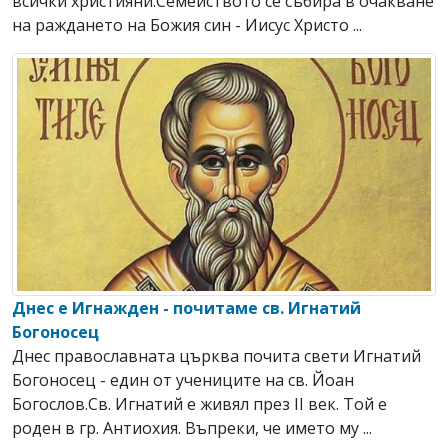
всички християни.Семейството се събира в очакване
на раждането на Божия син - Иисус Христо ...
Днес е Игнажден - почитаме св. Игнатий
Богоносец
Днес православната църква почита свети Игнатий
Богоносец - един от учениците на св. Йоан
Богослов.Св. Игнатий е живял през ІІ век. Той е
роден в гр. Антиохия. Въпреки, че името му ...