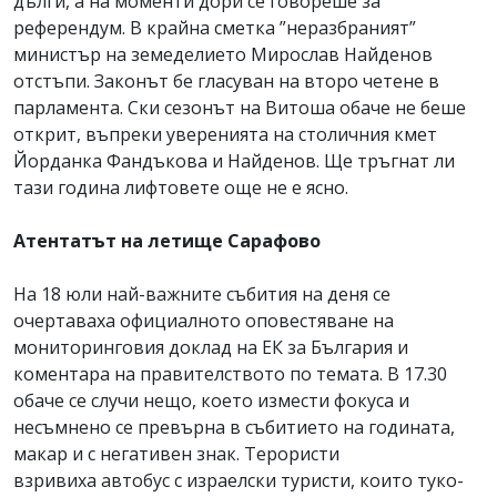
дълги, а на моменти дори се говореше за
референдум. В крайна сметка ”неразбраният”
министър на земеделието Мирослав Найденов
отстъпи. Законът бе гласуван на второ четене в
парламента. Ски сезонът на Витоша обаче не беше
открит, въпреки уверенията на столичния кмет
Йорданка Фандъкова и Найденов. Ще тръгнат ли
тази година лифтовете още не е ясно.
Атентатът на летище Сарафово
На 18 юли най-важните събития на деня се
очертаваха официалното оповестяване на
мониторинговия доклад на ЕК за България и
коментара на правителството по темата. В 17.30
обаче се случи нещо, което измести фокуса и
несъмнено се превърна в събитието на годината,
макар и с негативен знак. Терористи
взривиха автобус с израелски туристи, които туко-