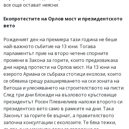
все още остават неясни.
Екопротестите на Орлов мост и президентското
вето
Рожденият ден на премиера тази година не беше
най-важното събитие на 13 юни. Тогава
парламентът прие на второ четене спорните
промени в Закона за горите, които предизвикаха
дни наред протести на Орлов мост. На 13 юни на
езерото Ариана се събраха стотици еколози, които
се обявиха срещу разширяването на ски зоната на
Витоша и улесняването на строителството на писти.
След три дни блокади на възловото кръстовище
президентът Росен Плевнелиев наложи второто си
президентско вето само в рамките на дни. Така
Законът за горите бе върнат, а правителството
започна консултации с еколозите. Те бяха тежки,