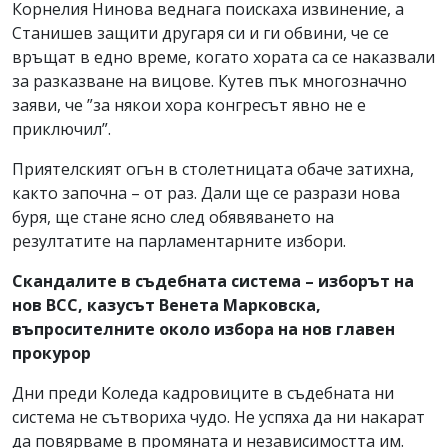
Корнелия Нинова веднага поискаха извинение, а
Станишев защити другаря си и ги обвини, че се
връщат в едно време, когато хората са се наказвали
за разказване на вицове. Кутев пък многозначно
заяви, че ”за някои хора конгресът явно не е
приключил”.
Приятелският огън в столетницата обаче затихна,
както започна – от раз. Дали ще се разрази нова
буря, ще стане ясно след обявяването на
резултатите на парламентарните избори.
Скандалите в съдебната система – изборът на
нов ВСС, казусът Венета Марковска,
въпросителните около избора на нов главен
прокурор
Дни преди Коледа кадровиците в съдебната ни
система не сътвориха чудо. Не успяха да ни накарат
да повярваме в промяната и независимостта им.