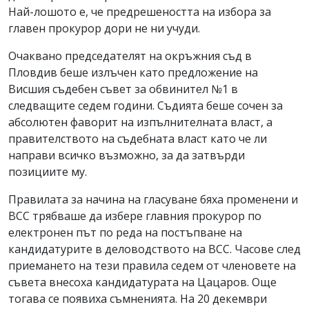
Най-лошото е, че предрешеността на избора за
главен прокурор дори не ни учуди.
Очаквано председателят на окръжния съд в
Пловдив беше излъчен като предложение на
Висшия съдебен съвет за обвинител №1 в
следващите седем години. Съдията беше сочен за
абсолютен фаворит на изпълнителната власт, а
правителството на съдебната власт като че ли
направи всичко възможно, за да затвърди
позициите му.
Правилата за начина на гласуване бяха променени и
ВСС трябваше да избере главния прокурор по
електронен път по реда на постъпване на
кандидатурите в деловодството на ВСС. Часове след
приемането на тези правила седем от членовете на
съвета внесоха кандидатурата на Цацаров. Още
тогава се появиха съмненията. На 20 декември