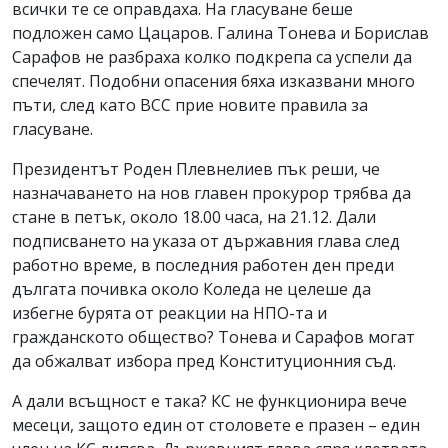
всички те се оправдаха. На гласуване беше
подложен само Цацаров. Галина Тонева и Борислав
Сарафов не разбраха колко подкрепа са успели да
спечелят. Подобни опасения бяха изказвани много
пъти, след като ВСС прие новите правила за
гласуване.
Президентът Роден Плевнелиев пък реши, че
назначаването на нов главен прокурор трябва да
стане в петък, около 18.00 часа, на 21.12. Дали
подписването на указа от държавния глава след
работно време, в последния работен ден преди
дългата почивка около Коледа не целеше да
избегне бурята от реакции на НПО-та и
гражданското общество? Тонева и Сарафов могат
да обжалват избора пред Конституционния съд.
А дали всъщност е така? КС не функционира вече
месеци, защото един от столовете е празен – един