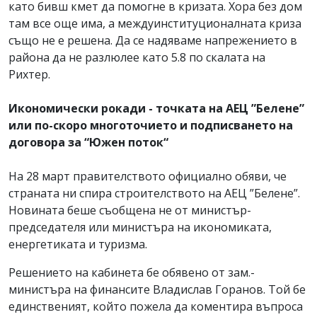
като бивш кмет да помогне в кризата. Хора без дом
там все още има, а междуинституционалната криза
също не е решена. Да се надяваме напрежението в
района да не разлюлее като 5.8 по скалата на
Рихтер.
Икономически рокади - точката на АЕЦ ”Белене”
или по-скоро многоточието и подписването на
договора за “Южен поток“
На 28 март правителството официално обяви, че
страната ни спира строителството на АЕЦ ”Белене”.
Новината беше съобщена не от министър-
председателя или министъра на икономиката,
енергетиката и туризма.
Решението на кабинета бе обявено от зам.-
министъра на финансите Владислав Горанов. Той бе
единственият, който пожела да коментира въпроса