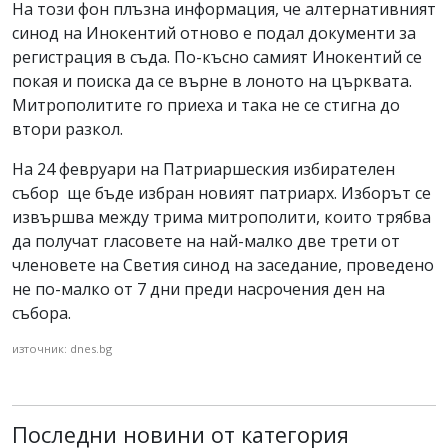
На този фон плъзна информация, че алтернативният
синод на Инокентий отново е подал документи за
регистрация в съда. По-късно самият Инокентий се
покая и поиска да се върне в лоното на църквата.
Митрополитите го приеха и така не се стигна до
втори разкол.
На 24 февруари на Патриаршеския избирателен
събор ще бъде избран новият патриарх. Изборът се
извършва между трима митрополити, които трябва
да получат гласовете на най-малко две трети от
членовете на Светия синод на заседание, проведено
не по-малко от 7 дни преди насрочения ден на
събора.
източник: dnes.bg
Последни новини от категория