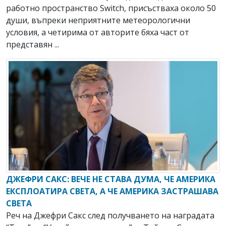
работно пространство Switch, присъстваха около 50
души, въпреки неприятните метеорологични
условия, а четирима от авторите бяха част от
представян ...
ДЖЕФРИ САКС: ВЕЧЕ НЕ СТАВА ДУМА, ЧЕ АМЕРИКА
ЕКСПЛОАТИРА СВЕТА, А ЧЕ АМЕРИКА ЗАСТРАШАВА
СВЕТА
Реч на Джефри Сакс след получването на наградата