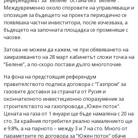
референдумът за ”Белене” остана без ”Белене”.
Междувременно около споровете на управляващи и
опозиция за бъдещето на проекта периодично се
появяваха частни инвеститори, после изчезваха, а
бъдещето на започната площадка се променяше с
часове.
Затова не можем да кажем, че при обявяването на
замразяването на 28 март кабинетът сложи точка на
”Белене”, а по-скоро постави дълго многоточие.
На фона на предстоящия референдум
правителството подписа договора с “Газпром“ за
газовите доставки за страната от Русия и
окончателното инвестиционно споразумение за
строителството на газопровода „Южен поток“.
Цената на газа от 1 януари ще бъде намалена с 20 на
сто. За крайния потребител реално намалението ще
е 9.8%, а на парното – между 3 и 7 на сто. Много от
параметрите по договора за “Южен поток“ обаче