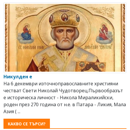
Никулден е
На 6 декември източноправославните християни
честват Свeти Николай Чудотворец.Първообразът
е историческа личност - Никола Мираликийски,
роден през 270 година от н.е. в Патара - Ликия, Мала
Азия ( ...
КАКВО СЕ ТЪРСИ?