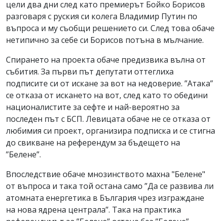
цели два дни след като премиерът Бойко Борисов
разговаря с руския си колега Владимир Путин по
въпроса и му съобщи решението си. След това обаче
нетипично за себе си Борисов потъна в мълчание.
Спирането на проекта обаче предизвика вълна от
събития. За първи път депутати оттеглиха
подписите си от искане за вот на недоверие. ”Атака”
се отказа от искането на вот, след като то обедини
националистите за сефте и най-вероятно за
последен път с БСП. Левицата обаче не се отказа от
любимия си проект, организира подписка и се стигна
до свикване на референдум за бъдещето на
”Белене”.
Впоследствие обаче мнозинството махна "Белене"
от въпроса и така той остана само ”Да се развива ли
атомната енергетика в България чрез изграждане
на нова ядрена централа”. Така на практика