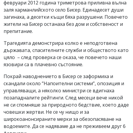
февруари 2012 година триметрова приливна вълна
заля харманлийското село Бисер. Единадесет души
загинаха, а десетки къщи бяха разрушени. Повечето
жители на Бисер останаха без дом и собственост и
препитание.
Трагедията демонстрира колко е неподготвена
държавата, спасителните служби и обществото като
цяло – след проверка се оказа, че повечето наши
язовири са в плачевно състояние.
Покрай наводнението в Бисер се заформиха и
скандали около ”Напоителни системи”, опозиция и
управляващи, а няколко министри се вдигнаха
позападналите рейтинги. След месеци вече никой
не си спомняше за природното бедствие, което даде
човешки жертви. Не се чу нищо и за
широкоанонсираните мерки за обезопасяване на
водоемите. Да се надяваме да не преживеем друг 6