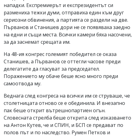
нападки. Експремиерът и експрезидентът си
размениха тежки думи, отправиха един към друг
сериозни обвинения, а партията се раздели на две.
Първанов и Станишев дори не се появяваха заедно
на едни и същи места. Всички камери бяха насочени,
за да заснемат срещата им.
На 48-ия конгрес големият победител се оказа
Станишев, а Първанов се оттегли часове преди
делегатите да гласуват за председател.
Поражението му обаче беше ясно много преди
самоотвода му.
Веднага след конгреса на всички им се струваше, че
столетницата отново се е обединила. И внезапно
пак беше открит вътрешнопартиен огън.
Словесната стрелба беше открита след изказването
на Антон Кутев, че и СПИН, и БСП се предават по
полов път и по наследство. Румен Петков и