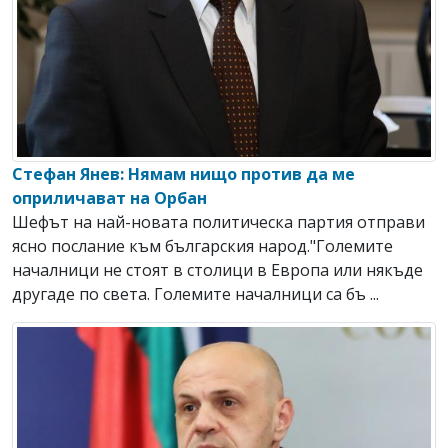
Стефан Янев: Нямам нищо против да ме
оприличават на Орбан
Шефът на най-новата политическа партия отправи
ясно послание към българския народ."Големите
началници не стоят в столици в Европа или някъде
другаде по света. Големите началници са бъ ...