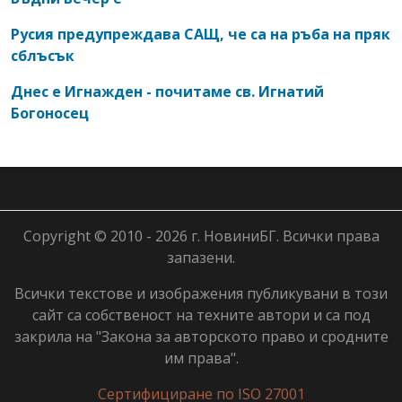
Русия предупреждава САЩ, че са на ръба на пряк
сблъсък
Днес е Игнажден - почитаме св. Игнатий
Богоносец
Copyright © 2010 - 2026 г. НовиниБГ. Всички права
запазени.
Всички текстове и изображения публикувани в този
сайт са собственост на техните автори и са под
закрила на "Закона за авторското право и сродните
им права".
Сертифициране по ISO 27001