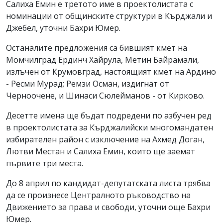
Салиха Емин е третото име в проектолистата с
номинации от общинските структури в Кърджали и
Джебел, уточни Бахри Юмер.
Останалите предложения са бившият кмет на
Момчилград Ердинч Хайрула, Метин Байрамали,
излъчен от Крумовград, настоящият кмет на Ардино
- Ресми Мурад; Ремзи Осман, издигнат от
Черноочене, и Шинаси Сюлейманов - от Кирково.
Десетте имена ще бъдат подредени по азбучен ред
в проектолистата за Кърджалийски многомандатен
избирателен район с изключение на Ахмед Доган,
Лютви Местан и Салиха Емин, които ще заемат
първите три места.
До 8 април по кандидат-депутатската листа трябва
да се произнесе Централното ръководство на
Движението за права и свободи, уточни още Бахри
Юмер.