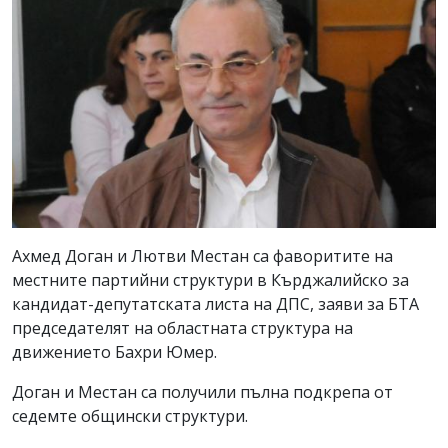
Ахмед Доган и Лютви Местан са фаворитите на
местните партийни структури в Кърджалийско за
кандидат-депутатската листа на ДПС, заяви за БТА
председателят на областната структура на
движението Бахри Юмер.
Доган и Местан са получили пълна подкрепа от
седемте общински структури.