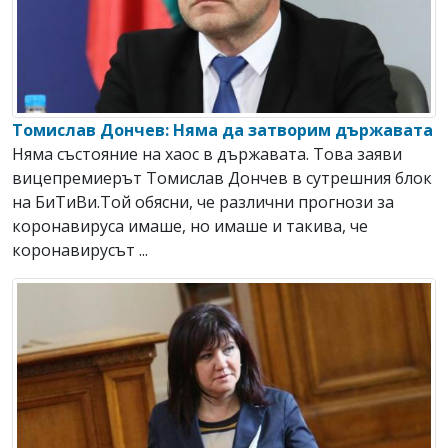
Томислав Дончев: Няма да затворим държавата
Няма състояние на хаос в държавата. Toва заяви
вицепремиерът Томислав Дончев в сутрешния блок
на БиТиВи.Той обясни, че различни прогнози за
коронавируса имаше, но имаше и такива, че
коронавирусът ...