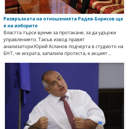
Развръзката на отношенията Радев-Борисов ще
е на изборите
Властта търси време за протакане, за да удържи
управлението. Такъв извод правят
анализатори.Юрий Асланов подчерта в студиото на
БНТ, че искрата, запалила протеста, е акцият ...