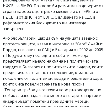
разочарованите от Атака - те биха гласували за
НФСБ, за ВМРО. По-скоро би разчитал на доверие от
страна на хора с центриско мислене и от ГЕРБ, и от
НДСВ, и от ДПС, и от БЗНС. С влизането на СДС в
реформаторския блок дясното ще изглежда
завършено.
Ако бях българин, щях да съм на улицата заедно с
протестиращите, казва в интервю за "Сега" Джеймс
Пардю, посланик на САЩ в България от 2002 до 2005
г. По думите му последните събития може да
представляват начало на смяна на политическата
гвардия в България от политическите лидери, които
предизвикаха сегашното положение, към ново
поколение от талантливи, млади и решителни хора,
които биха повели страната в нова посока.
"Тепърва трябва да се появи ново ръководство, но
не бих се изненадал, ако много от старите партии и
лидери бъдат пометени през идните месеци.