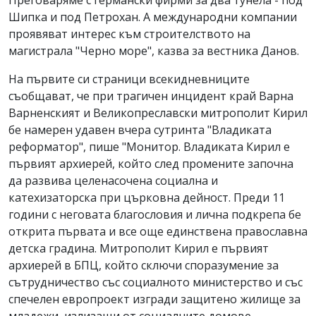
Преговаряме с германски фирми за два тунела - под
Шипка и под Петрохан. А международни компании
проявяват интерес към строителството на
магистрала "Черно море", казва за вестника Данов.
На първите си страници всекидневниците
съобщават, че при трагичен инцидент край Варна
Варненският и Великопреславски митрополит Кирил
бе намерен удавен вчера сутринта "Владиката
реформатор", пише "Монитор. Владиката Кирил е
първият архиерей, който след промените започна
да развива целенасочена социална и
катехизаторска при църковна дейност. Преди 11
години с неговата благословия и лична подкрепа бе
открита първата и все още единствена православна
детска градина. Митрополит Кирил е първият
архиерей в БПЦ, който сключи споразумение за
сътрудничество със социалното министерство и със
спечелен европроект изгради защитено жилище за