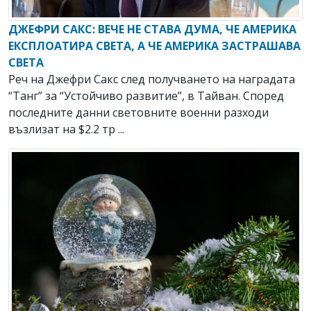
ДЖЕФРИ САКС: ВЕЧЕ НЕ СТАВА ДУМА, ЧЕ АМЕРИКА
ЕКСПЛОАТИРА СВЕТА, А ЧЕ АМЕРИКА ЗАСТРАШАВА
СВЕТА
Реч на Джефри Сакс след получването на наградата
“Танг” за “Устойчиво развитие”, в Тайван. Според
последните данни световните военни разходи
възлизат на $2.2 тр ...