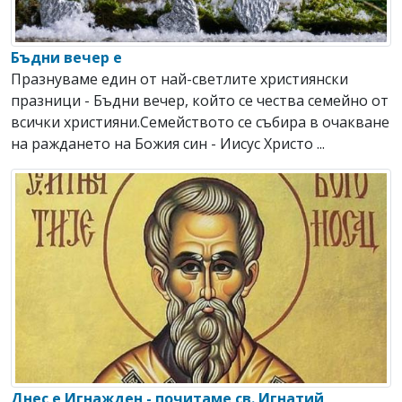
Бъдни вечер е
Празнуваме един от най-светлите християнски
празници - Бъдни вечер, който се чества семейно от
всички християни.Семейството се събира в очакване
на раждането на Божия син - Иисус Христо ...
Днес е Игнажден - почитаме св. Игнатий