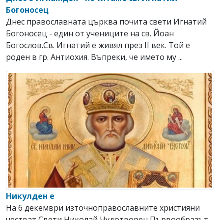
Богоносец
Днес православната църква почита свети Игнатий
Богоносец - един от учениците на св. Йоан
Богослов.Св. Игнатий е живял през ІІ век. Той е
роден в гр. Антиохия. Въпреки, че името му ...
Никулден е
На 6 декември източноправославните християни
честват Свeти Николай Чудотворец.Първообразът