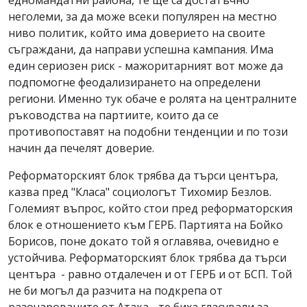
едномандатни района, те ще са достатъчно
неголеми, за да може всеки популярен на местно
ниво политик, който има доверието на своите
съграждани, да направи успешна кампания. Има
един сериозен риск - мажоритарният вот може да
подпомогне феодализирането на определени
региони. Именно тук обаче е ролята на централните
ръководства на партиите, които да се
противопоставят на подобни тенденции и по този
начин да печелят доверие.
Реформаторският блок трябва да търси центъра,
казва пред "Класа" социологът Тихомир Безлов.
Големият въпрос, който стои пред реформаторския
блок е отношението към ГЕРБ. Партията на Бойко
Борисов, поне докато той я оглавява, очевидно е
устойчива. Реформаторският блок трябва да търси
центъра - равно отдалечен и от ГЕРБ и от БСП. Той
не би могъл да разчита на подкрепа от