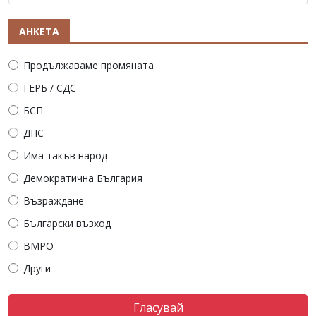
АНКЕТА
Продължаваме промяната
ГЕРБ / СДС
БСП
ДПС
Има такъв народ
Демократична България
Възраждане
Български възход
ВМРО
Други