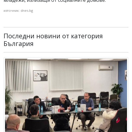
младежи, излизащи от социалните домове.
източник: dnes.bg
Последни новини от категория
България