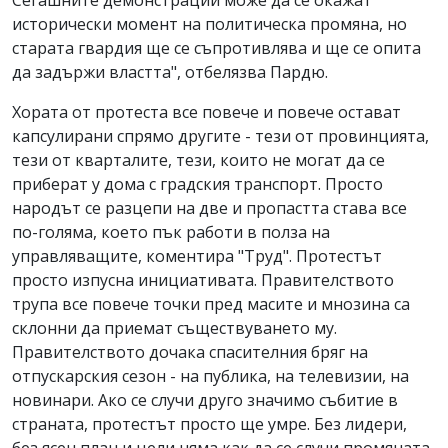
Сегашните демонстрации може да се окажат
исторически момент на политическа промяна, но
старата гвардия ще се съпротивлява и ще се опита
да задържи властта", отбелязва Пардю.
Хората от протеста все повече и повече остават
капсулирани спрямо другите - тези от провинцията,
тези от кварталите, тези, които не могат да се
приберат у дома с градския транспорт. Просто
народът се разцепи на две и пропастта става все
по-голяма, което пък работи в полза на
управляващите, коментира "Труд". Протестът
просто изпусна инициативата. Правителството
трупа все повече точки пред масите и мнозина са
склонни да приемат съществуването му.
Правителството дочака спасителния бряг на
отпускарския сезон - на публика, на телевизии, на
новинари. Ако се случи друго значимо събитие в
страната, протестът просто ще умре. Без лидери,