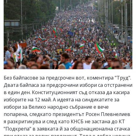
Без байпасове за предсрочен вот, коментира "Труд".
Двата байпаса за предсрочини избори са отстранени
в един ден. Конституционният съд отказа да касира
изборите на 12 май. А идеята на синдикатите за
избори за Велико народно събрание е вече
попарена, следкато президентът Росен Плевнелиев
я разкритикува и след като КНСБ не застана до КТ
"Подкрепа" в заявката й за общонационална стачка