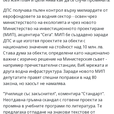
без ясен план и цели няма как да се случи промяната.
ДПС получава пълен контрол върху милиардите от
еврофондовете за водния сектор - освен чрез
министерството на екологията и чрез новото
Министерство на инвестиционното проектиране
(МИП), акцентира "Сега". МИП бе създадено заради
ДПС и ще изготвя проектите за обекти с
национално значение на стойност над 10 млн. лв.
Става дума за обекти, определени като национално
важни с изрично решение на Министерския съвет -
например пречиствателни станции, ВиК мрежата и
друга водна инфраструктура. Заради новото МИП
депутатите правят спешни поправки в над 80
закона, но хаосът не намалява.
"Училище със закъснител", коментира "Стандарт".
Неотдавна гръмна скандал с готвени проекти за
промяна в учебните програми по литература. Те
предлагаха отпадане на знакови текстове от