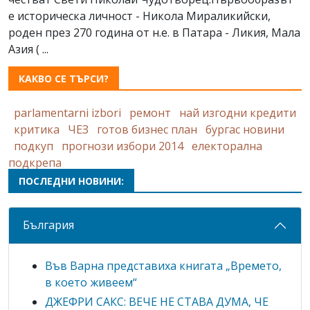
е историческа личност - Никола Мираликийски,
роден през 270 година от н.е. в Патара - Ликия, Мала
Азия ( ...
КАКВО СЕ ТЪРСИ?
parlamentarni izbori
ремонт
най изгодни кредити
критика
ЧЕЗ
готов бизнес план
бургас новини
подкуп
прогнози избори 2014
електорална
подкрепа
ПОСЛЕДНИ НОВИНИ:
България
Във Варна представиха книгата „Времето,
в което живеем“
ДЖЕФРИ САКС: ВЕЧЕ НЕ СТАВА ДУМА, ЧЕ