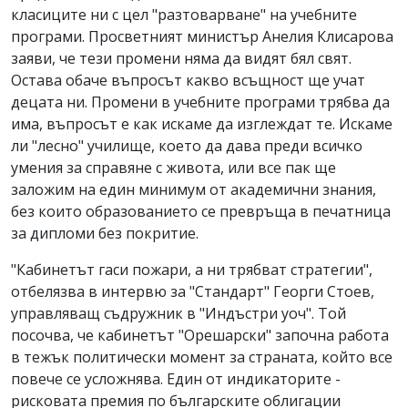
класиците ни с цел "разтоварване" на учебните
програми. Просветният министър Анелия Клисарова
заяви, че тези промени няма да видят бял свят.
Остава обаче въпросът какво всъщност ще учат
децата ни. Промени в учебните програми трябва да
има, въпросът е как искаме да изглеждат те. Искаме
ли "лесно" училище, което да дава преди всичко
умения за справяне с живота, или все пак ще
заложим на един минимум от академични знания,
без които образованието се превръща в печатница
за дипломи без покритие.
"Кабинетът гаси пожари, а ни трябват стратегии",
отбелязва в интервю за "Стандарт" Георги Стоев,
управляващ съдружник в "Индъстри уоч". Той
посочва, че кабинетът "Орешарски" започна работа
в тежък политически момент за страната, който все
повече се усложнява. Един от индикаторите -
рисковата премия по българските облигации