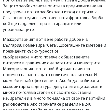
при отказ за велик парламент. Това е добра новина.
Защото заобиколните опити за предизвикване на
предсрочен вот са заобиколен изход от кризата.
Сега остава единствено честната фронтална борба
кой ще надделее - протестиращите или
управляващите.
Мажоритарният вот вече работи добре и в
България, коментира "Сега". Досегашните кметове и
президенти със сигурност се
съобразяваха много повече с обществените
интереси в сравнение с депутатите и министрите.
Мажоритарният вот е най-бързият начин за
промяна на настоящата политическа система. И
може би и най-ефективният. Ако бъдат избирани
мажоритарно в два тура, депутатите ще зависят в
много по-голяма степен от своите собствени
избиратели и в много по-малка от своите партийни
ръководства. Ако страната се раздели на 240