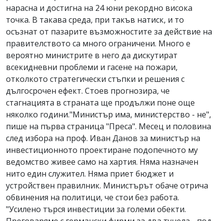
нарасна и достигна на 24 юни рекордно висока
точка. В такава среда, при такъв натиск, и то
осъзнат от пазарите възможностите за действие на
правителството са много ограничени. Много е
вероятно министрите в него да дискутират
всекидневни проблеми и гасене на пожари,
отколкото стратегически стъпки и решения с
дългосрочен ефект. Стоев прогнозира, че
стагнацията в страната ще продължи поне още
няколко години."Министър има, министерство - не",
пише на първа страница "Преса". Месец и половина
след избора на проф. Иван Данов за министър на
инвестиционното проектиране подопечното му
ведомство живее само на хартия. Няма назначен
нито един служител. Няма приет бюджет и
устройствен правилник. Министърът обаче отрича
обвинения на политици, че стои без работа.
"Усилено търся инвестиции за големи обекти.