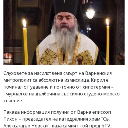
Слуховете за насилствена смърт на Варненския
митрополит са абсолютна измислица. Кирил е
починал от удавяне и по-точно от хипотермия –
гмурнал се на дълбочина със силно студено морско
течение.
Такава информация получил от Варна епископ
Тихон – председател на катедралния храм "Св.
Александър Невски", каза самият той пред bTV.