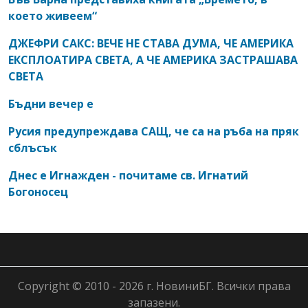
което живеем“
ДЖЕФРИ САКС: ВЕЧЕ НЕ СТАВА ДУМА, ЧЕ АМЕРИКА
ЕКСПЛОАТИРА СВЕТА, А ЧЕ АМЕРИКА ЗАСТРАШАВА
СВЕТА
Бъдни вечер е
Русия предупреждава САЩ, че са на ръба на пряк
сблъсък
Днес е Игнажден - почитаме св. Игнатий
Богоносец
Copyright © 2010 - 2026 г. НовиниБГ. Всички права
запазени.