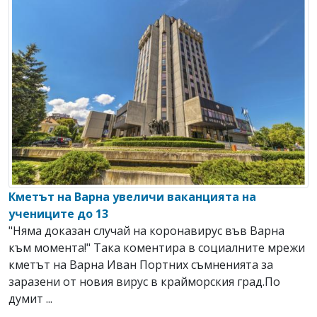
Кметът на Варна увеличи ваканцията на
учениците до 13
"Няма доказан случай на коронавирус във Варна
към момента!" Така коментира в социалните мрежи
кметът на Варна Иван Портних съмненията за
заразени от новия вирус в крайморския град.По
думит ...