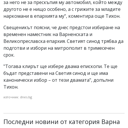
за него не за прескъпия му автомобил, който между
другото не е нищо особено, а с грижите за младите
наркомани в епархията му", коментира още Тихон.
Свещеникът поясни, че днес предстои избиране на
временен наместник на Варненската и
Великопреславска епархия. Светият синод трябва да
подготви и избори на митрополит в тримесечен
срок.
"Тогава клирът ще избере двама епископи. Те ще
бъдат представени на Светия синод и ще има
канонически избор – от тези двамата", допълни
Тихон.
източник: dnes.bg
Последни новини от категория Варна