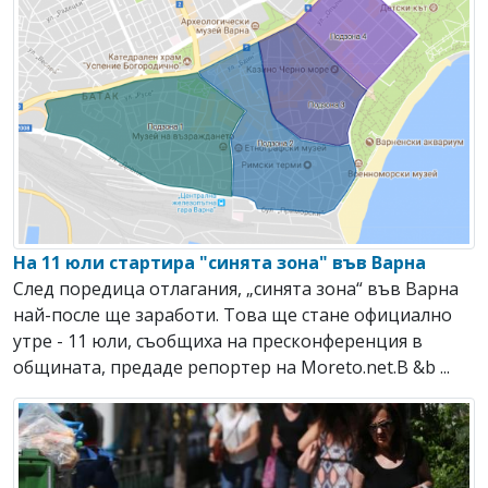
На 11 юли стартира "синята зона" във Варна
След поредица отлагания, „синята зона“ във Варна
най-после ще заработи. Това ще стане официално
утре - 11 юли, съобщиха на пресконференция в
общината, предаде репортер на Moreto.net.В &b ...