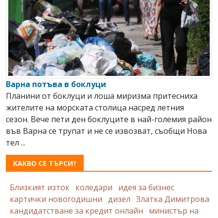
Варна потъва в боклуци
Планини от боклуци и лоша миризма притесниха
жителите на морската столица насред летния
сезон. Вече пети ден боклуците в най-големия район
във Варна се трупат и не се извозват, съобщи Нова
тел ...
КАКВО СЕ ТЪРСИ?
Близкият изток
коледари
идея за бизнес
картички новогодишни
дизел
Златка Димитрова
кандидатстване за кредит онлайн
министър на