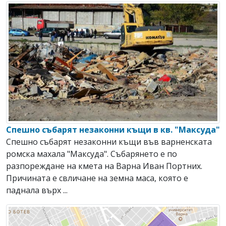
Спешно събарят незаконни къщи в кв. "Максуда"
Спешно събарят незаконни къщи във варненската
ромска махала "Максуда". Събарянето е по
разпореждане на кмета на Варна Иван Портних.
Причината е свличане на земна маса, която е
паднала върх ...