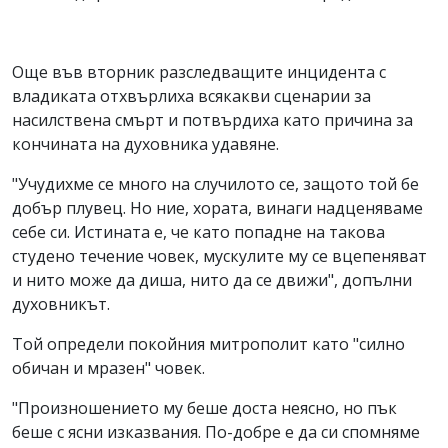
Още във вторник разследващите инцидента с
владиката отхвърлиха всякакви сценарии за
насилствена смърт и потвърдиха като причина за
кончината на духовника удавяне.
"Учудихме се много на случилото се, защото той бе
добър плувец. Но ние, хората, винаги надценяваме
себе си. Истината е, че като попадне на такова
студено течение човек, мускулите му се вцепеняват
и нито може да диша, нито да се движи", допълни
духовникът.
Той определи покойния митрополит като "силно
обичан и мразен" човек.
"Произношението му беше доста неясно, но пък
беше с ясни изказвания. По-добре е да си спомняме