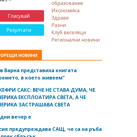
образование
Икономика
Здраве
Разни
Резултати
Клуб веселяци
Регионални новини
ГОРЕЩИ НОВИНИ
в Варна представиха книгата
ремето, в което живеем“
ЕФРИ САКС: ВЕЧЕ НЕ СТАВА ДУМА, ЧЕ
ЕРИКА ЕКСПЛОАТИРА СВЕТА, А ЧЕ
ЕРИКА ЗАСТРАШАВА СВЕТА
дни вечер е
сия предупреждава САЩ, че са на ръба
 пряк сблъсък