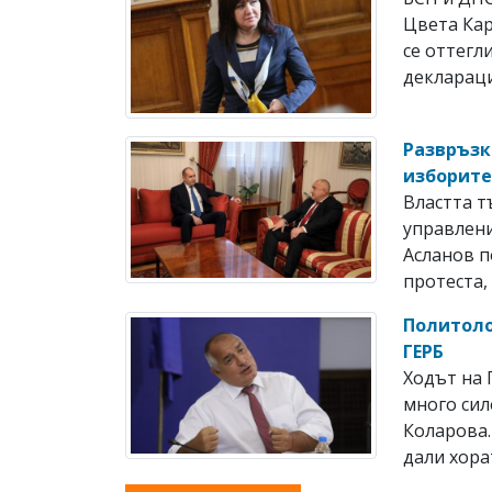
Цвета Кар
се оттегл
деклараци
Развръзк
изборит
Властта т
управлени
Асланов п
протеста, 
Политоло
ГЕРБ
Ходът на 
много сил
Коларова.
дали хорат