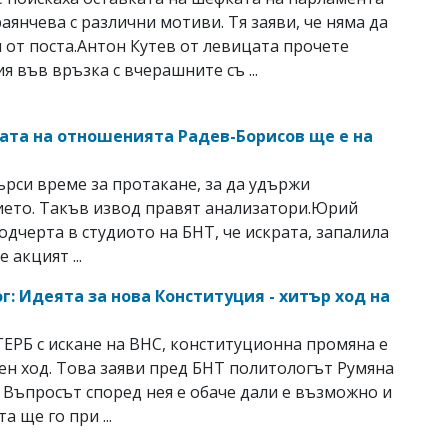
аянчева с различни мотиви. Тя заяви, че няма да
и от поста.Антон Кутев от левицата прочете
я във връзка с вчерашните съ ...
ата на отношенията Радев-Борисов ще е на
е
ърси време за протакане, за да удържи
ето. Такъв извод правят анализатори.Юрий
одчерта в студиото на БНТ, че искрата, запалила
е акцият ...
г: Идеята за нова Конституция - хитър ход на
ГЕРБ с искане на ВНС, конституционна промяна е
ен ход. Това заяви пред БНТ политологът Румяна
 Въпросът според нея е обаче дали е възможно и
а ще го при ...