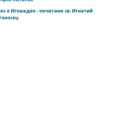
ес е Игнажден - почитаме св. Игнатий
гоносец