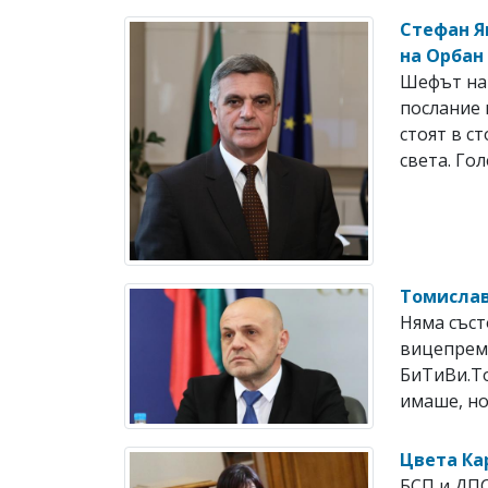
Стефан Я
на Орбан
Шефът на 
послание 
стоят в с
света. Гол
Томислав
Няма съст
вицепрем
БиТиВи.То
имаше, но
Цвета Ка
БСП и ДПС