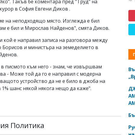
ойко". Такъв бе коментара пред "Труд" на
урор в София Евгени Диков .
ме на неподходящо място. Изглежда е бил
там е бил и Мирослав Найденов", смята Диков.
и кой е направил записа на разговора между
 Борисов и министъра на земеделието в
йденов.
 в писмото към него - знам, че извършвам
Въ
ва - Може той да го е направил с модерна
„В
ващото устройство да не е било в джоба на
а 1% шанс някой някога нещо да каже".
ДЖ
АМ
АМ
Бъ
рия Политика
Ру
на