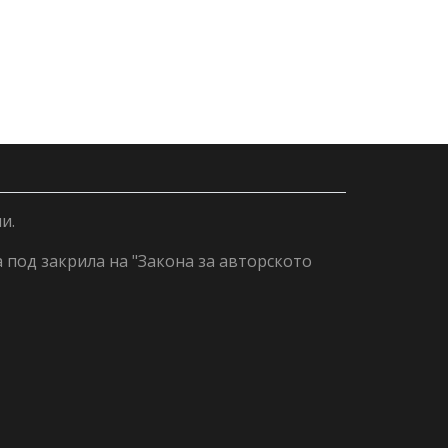
и.
а под закрила на "Закона за авторското