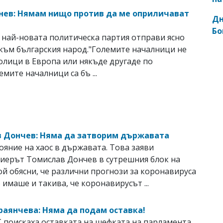
нев: Нямам нищо против да ме оприличават
Дн
Бо
най-новата политическа партия отправи ясно
към българския народ."Големите началници не
толици в Европа или някъде другаде по
емите началници са бъ ...
 Дончев: Няма да затворим държавата
ояние на хаос в държавата. Toва заяви
иерът Томислав Дончев в сутрешния блок на
й обясни, че различни прогнози за коронавируса
 имаше и такива, че коронавирусът ...
раянчева: Няма да подам оставка!
 поискаха оставката на шефката на парламента