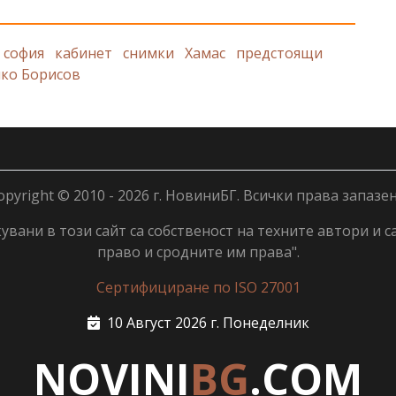
 софия
кабинет
снимки
Хамас
предстоящи
ко Борисов
opyright © 2010 - 2026 г. НовиниБГ. Всички права запазен
вани в този сайт са собственост на техните автори и с
право и сродните им права".
Сертифициране по ISO 27001
10 Август 2026 г. Понеделник
NOVINI
BG
.COM