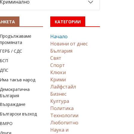
Криминално
АНКЕТА
КАТЕГОРИИ
Продължаваме
Начало
промяната
Новини от днес
България
ГЕРБ / СДС
Свят
БСП
Спорт
ДПС
Клюки
Крими
Има такъв народ
Лайфстайл
Демократична
Бизнес
България
Култура
Възраждане
Политика
Български възход
Технологии
Любопитно
ВМРО
Наука и
Други