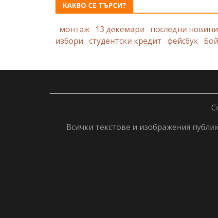
КАКВО СЕ ТЪРСИ?
монтаж
13 декември
последни новини
избори
студентски кредит
фейсбук
Бой
C
Всички текстове и изображения публику