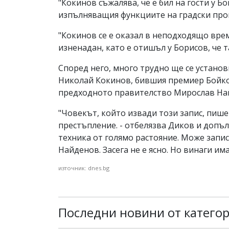
"Кокинов съжалява, че е бил на гости у Б
изпълняващия функциите на градски прок
"Кокинов се е оказал в неподходящо вре
изненадан, като е отишъл у Борисов, че 
Според него, много трудно ще се установ
Николай Кокинов, бившия премиер Бойко
предходното правителство Мирослав На
"Човекът, който извади този запис, пише
престъпление. - отбелязва Диков и допъл
техника от голямо растояние. Може запис
Найденов. Засега не е ясно. Но винаги им
източник: dnes.bg
Последни новини от катего