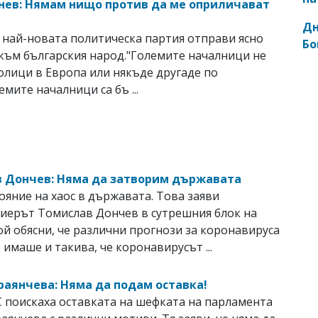
нев: Нямам нищо против да ме оприличават
Дн
най-новата политическа партия отправи ясно
Бо
към българския народ."Големите началници не
толици в Европа или някъде другаде по
емите началници са бъ ...
 Дончев: Няма да затворим държавата
ояние на хаос в държавата. Toва заяви
иерът Томислав Дончев в сутрешния блок на
й обясни, че различни прогнози за коронавируса
 имаше и такива, че коронавирусът ...
раянчева: Няма да подам оставка!
 поискаха оставката на шефката на парламента