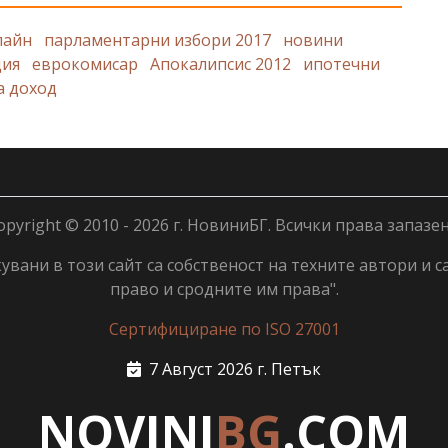
лайн
парламентарни избори 2017
новини
ция
еврокомисар
Апокалипсис 2012
ипотечни
а доход
opyright © 2010 - 2026 г. НовиниБГ. Всички права запазен
вани в този сайт са собственост на техните автори и с
право и сродните им права".
Сертифициране по ISO 27001
7 Август 2026 г. Петък
NOVINI
BG
.COM