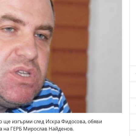
о ще изгърми след Искра Фидосова, обяви
а на ГЕРБ Мирослав Найденов.