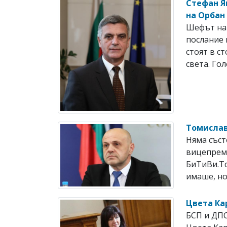
Стефан Я
на Орбан
Шефът на 
послание 
стоят в с
света. Гол
Томислав
Няма съст
вицепрем
БиТиВи.То
имаше, но
Цвета Ка
БСП и ДПС