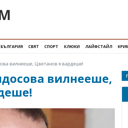
OM
БЪЛГАРИЯ
СВЯТ
СПОРТ
КЛЮКИ
ЛАЙФСТАЙЛ
КРИ
ова вилнееше, Цветанов я вардеше!
идосова вилнееше,
деше!