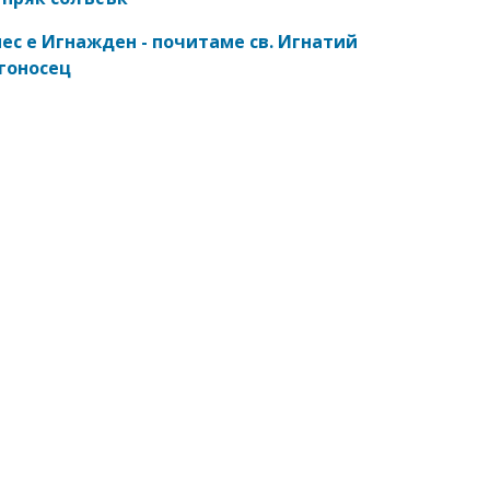
ес е Игнажден - почитаме св. Игнатий
гоносец