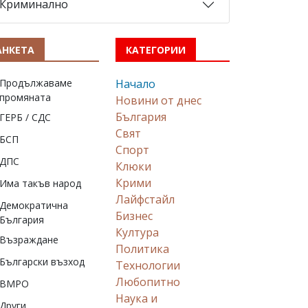
Криминално
АНКЕТА
КАТЕГОРИИ
Продължаваме
Начало
промяната
Новини от днес
България
ГЕРБ / СДС
Свят
БСП
Спорт
ДПС
Клюки
Крими
Има такъв народ
Лайфстайл
Демократична
Бизнес
България
Култура
Възраждане
Политика
Български възход
Технологии
Любопитно
ВМРО
Наука и
Други