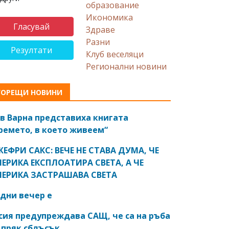
образование
Икономика
Здраве
Разни
Резултати
Клуб веселяци
Регионални новини
ГОРЕЩИ НОВИНИ
в Варна представиха книгата
ремето, в което живеем“
ЕФРИ САКС: ВЕЧЕ НЕ СТАВА ДУМА, ЧЕ
ЕРИКА ЕКСПЛОАТИРА СВЕТА, А ЧЕ
ЕРИКА ЗАСТРАШАВА СВЕТА
дни вечер е
сия предупреждава САЩ, че са на ръба
 пряк сблъсък