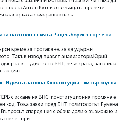
аянчева с различни мотиви. Тя заяви, че няма да
и от поста.Антон Кутев от левицата прочете
я във връзка с вчерашните съ ...
ата на отношенията Радев-Борисов ще е на
е
ърси време за протакане, за да удържи
ето. Такъв извод правят анализатори.Юрий
одчерта в студиото на БНТ, че искрата, запалила
е акцият ...
г: Идеята за нова Конституция - хитър ход на
ГЕРБ с искане на ВНС, конституционна промяна е
ен ход. Това заяви пред БНТ политологът Румяна
 Въпросът според нея е обаче дали е възможно и
а ще го при ...