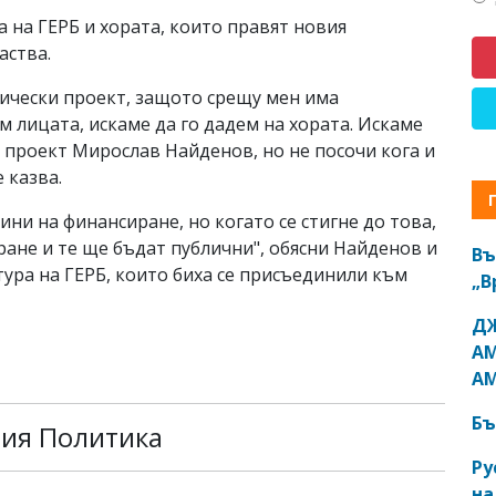
та на ГЕРБ и хората, които правят новия
аства.
тически проект, защото срещу мен има
 лицата, искаме да го дадем на хората. Искаме
ия проект Мирослав Найденов, но не посочи кога и
 казва.
ни на финансиране, но когато се стигне до това,
ане и те ще бъдат публични", обясни Найденов и
Въ
тура на ГЕРБ, които биха се присъединили към
„В
ДЖ
АМ
АМ
Бъ
рия Политика
Ру
на