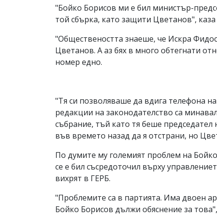
"Бойко Борисов ми е бил министър-предсе
той сбърка, като защити Цветанов", каз
"Обществеността знаеше, че Искра Фидос
Цветанов. А аз бях в много обтегнати от
номер едно.
"Тя си позволяваше да вдига телефона на
редакции на законодателство са минавал
събрание, тъй като тя беше председател
във времето назад да я отстрани, но Цвет
По думите му големият проблем на Бойко 
се е бил съсредоточил върху управлениет
вихрят в ГЕРБ.
"Проблемите са в партията. Има двоен ар
Бойко Борисов дължи обяснение за това"