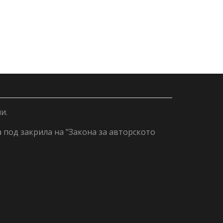
и.
а под закрила на "Закона за авторското