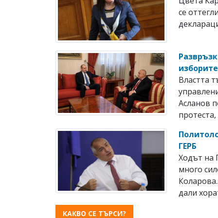
Цвета Кар
се оттегл
деклараци
Развръзк
изборит
Властта т
управлени
Асланов п
протеста, 
Политоло
ГЕРБ
Ходът на 
много сил
Коларова.
дали хорат
КАКВО СЕ ТЪРСИ?