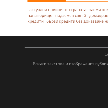
актуални новини от страната
заеми он
панагюрище
подземен свят 3
демокра
кредити
бързи кредити без доказване н
C
Всички текстове и изображения публику