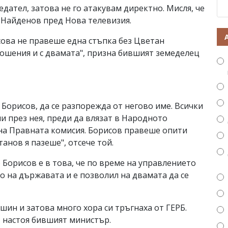
дател, затова не го атакувам директно. Мисля, че
а Найденов пред Нова телевизия.
ова не правеше една стъпка без Цветан
ношения и с двамата", призна бившият земеделец
 Борисов, да се разпорежда от негово име. Всички
и през нея, преди да влязат в Народното
 на Правната комисия. Борисов правеше опити
анов я пазеше", отсече той.
Борисов е в това, че по време на управлението
о на държавата и е позволил на двамата да се
шин и затова много хора си тръгнаха от ГЕРБ.
, настоя бившият министър.