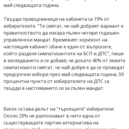
май следващата година.
Твърди привърженици на кабинета са 19% от
избирателите. "Те смятат, че най-добрият вариант е
правителството да изкара пълен четири годишен
управленски мандат. Времевият хоризонт на
настоящия кабинет обаче е един от въпросите,
който разделя симпатизантите на БСП и ДПС", пише
в изследването и се добавя, че докато 40% от левите
симпатизанти смятат, че най-добре е да се проведат
предсрочни избори през май следващата година, 59
процентни пункта от избирателите на ДПС са
твърди в настояването си за пълен мандат.
Висок остава делът на "търсещите" избиратели.
Около 20% не разпознават в нито една от
съществуващите партии алтернатива на