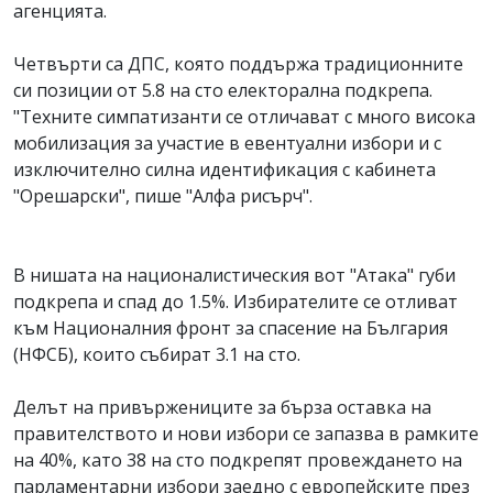
агенцията.
Четвърти са ДПС, която поддържа традиционните
си позиции от 5.8 на сто електорална подкрепа.
"Техните симпатизанти се отличават с много висока
мобилизация за участие в евентуални избори и с
изключително силна идентификация с кабинета
"Орешарски", пише "Алфа рисърч".
В нишата на националистическия вот "Атака" губи
подкрепа и спад до 1.5%. Избирателите се отливат
към Националния фронт за спасение на България
(НФСБ), които събират 3.1 на сто.
Делът на привържениците за бърза оставка на
правителството и нови избори се запазва в рамките
на 40%, като 38 на сто подкрепят провеждането на
парламентарни избори заедно с европейските през