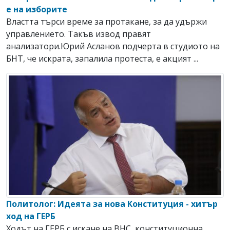
е на изборите
Властта търси време за протакане, за да удържи
управлението. Такъв извод правят
анализатори.Юрий Асланов подчерта в студиото на
БНТ, че искрата, запалила протеста, е акцият ...
Политолог: Идеята за нова Конституция - хитър
ход на ГЕРБ
Ходът на ГЕРБ с искане на ВНС, конституционна