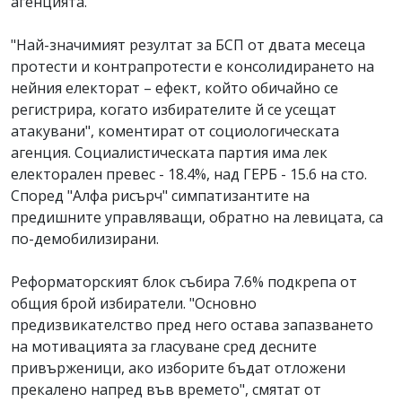
агенцията.
"Най-значимият резултат за БСП от двата месеца
протести и контрапротести е консолидирането на
нейния електорат – ефект, който обичайно се
регистрира, когато избирателите й се усещат
атакувани", коментират от социологическата
агенция. Социалистическата партия има лек
електорален превес - 18.4%, над ГЕРБ - 15.6 на сто.
Според "Алфа рисърч" симпатизантите на
предишните управляващи, обратно на левицата, са
по-демобилизирани.
Реформаторският блок събира 7.6% подкрепа от
общия брой избиратели. "Основно
предизвикателство пред него остава запазването
на мотивацията за гласуване сред десните
привърженици, ако изборите бъдат отложени
прекалено напред във времето", смятат от