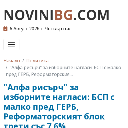
NOVINI
BG
.COM
6 Август 2026 г. Четвъртък
Начало
Политика
"Алфа рисърч" за изборните нагласи: БСП с малко
пред ГЕРБ, Реформаторския ...
"Алфа рисърч" за
изборните нагласи: БСП с
малко пред ГЕРБ,
Реформаторският блок
трети със 7.6%