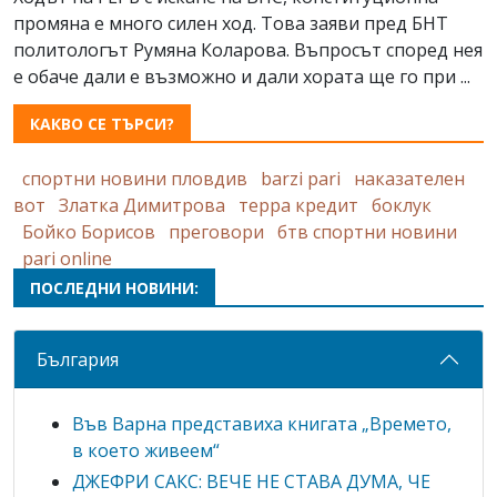
промяна е много силен ход. Това заяви пред БНТ
политологът Румяна Коларова. Въпросът според нея
е обаче дали е възможно и дали хората ще го при ...
КАКВО СЕ ТЪРСИ?
спортни новини пловдив
barzi pari
наказателен
вот
Златка Димитрова
терра кредит
боклук
Бойко Борисов
преговори
бтв спортни новини
pari online
ПОСЛЕДНИ НОВИНИ:
България
Във Варна представиха книгата „Времето,
в което живеем“
ДЖЕФРИ САКС: ВЕЧЕ НЕ СТАВА ДУМА, ЧЕ