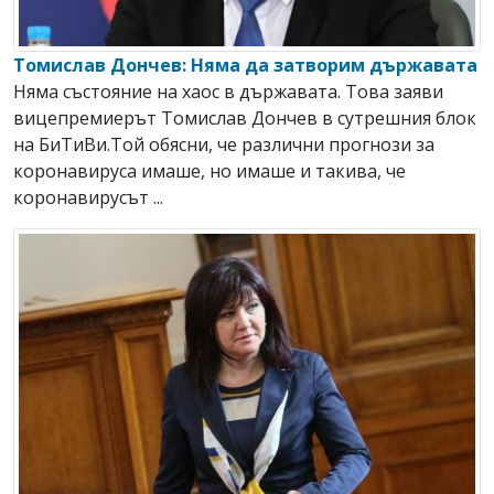
Томислав Дончев: Няма да затворим държавата
Няма състояние на хаос в държавата. Toва заяви
вицепремиерът Томислав Дончев в сутрешния блок
на БиТиВи.Той обясни, че различни прогнози за
коронавируса имаше, но имаше и такива, че
коронавирусът ...