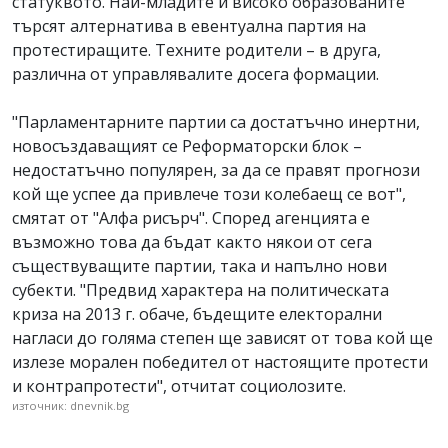
статуквото. Най-младите и високо образованите
търсят алтернатива в евентуална партия на
протестиращите. Техните родители – в друга,
различна от управлявалите досега формации.
"Парламентарните партии са достатъчно инертни,
новосъздаващият се Реформаторски блок –
недостатъчно популярен, за да се правят прогнози
кой ще успее да привлече този колебаещ се вот",
смятат от "Алфа рисърч". Според агенцията е
възможно това да бъдат както някои от сега
съществуващите партии, така и напълно нови
субекти. "Предвид характера на политическата
криза на 2013 г. обаче, бъдещите електорални
нагласи до голяма степен ще зависят от това кой ще
излезе морален победител от настоящите протести
и контрапротести", отчитат социолозите.
източник: dnevnik.bg