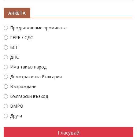
АНКЕТА
Продължаваме промяната
ГЕРБ / СДС
БСП
ДПС
Има такъв народ
Демократична България
Възраждане
Български възход
ВМРО
Други