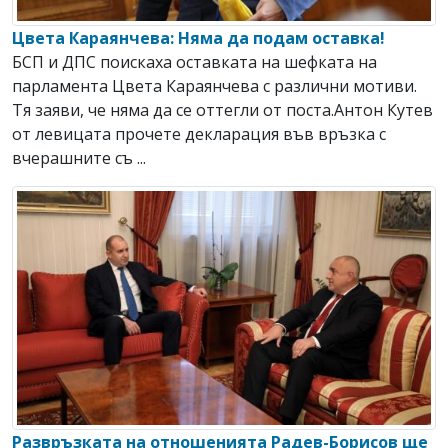
Цвета Караянчева: Няма да подам оставка!
БСП и ДПС поискаха оставката на шефката на
парламента Цвета Караянчева с различни мотиви.
Тя заяви, че няма да се оттегли от поста.Антон Кутев
от левицата прочете декларация във връзка с
вчерашните съ ...
Развръзката на отношенията Радев-Борисов ще