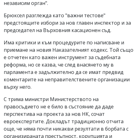
независим орган".
Брюксел разглежда като "важни тестове"
предстоящите избори за нов главен инспектор и за
председател на Върховния касационен съд.
Има критики и към процедурите по написване и
приемане на новия Наказателният кодекс. Той също
е отчетен като важен инструмент за съдебната
реформа, но се казва, че след внасянето му в
парламента е задължително да се имат предвид
коментарите на неправителствените организации
върху него.
С трима министри Министерството на
правосъдието не е било в състояние да даде
перспектива на проекта за нов НК, сочат
евроекспертите. Докладът традиционно отчита
още, че няма почти никакви резултати в борбата с
организираната престъпност, корупцията и