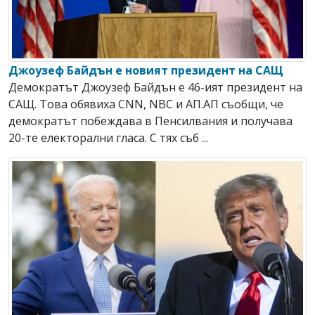
Джоузеф Байдън е новият президент на САЩ
Демократът Джоузеф Байдън е 46-ият президент на
САЩ. Това обявиха CNN, NBC и АП.АП съобщи, че
демократът побеждава в Пенсилвания и получава
20-те електорални гласа. С тях съб ...