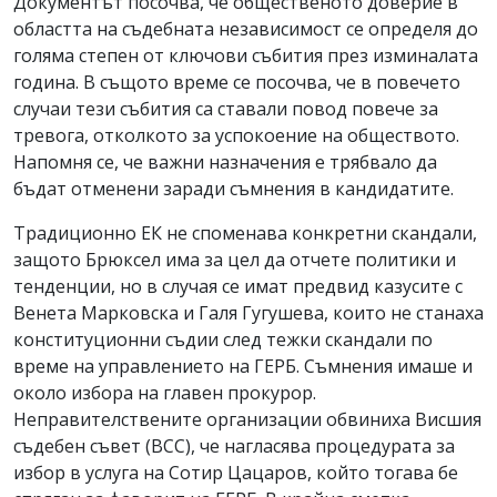
Документът посочва, че общественото доверие в
областта на съдебната независимост се определя до
голяма степен от ключови събития през изминалата
година. В същото време се посочва, че в повечето
случаи тези събития са ставали повод повече за
тревога, отколкото за успокоение на обществото.
Напомня се, че важни назначения е трябвало да
бъдат отменени заради съмнения в кандидатите.
Традиционно ЕК не споменава конкретни скандали,
защото Брюксел има за цел да отчете политики и
тенденции, но в случая се имат предвид казусите с
Венета Марковска и Галя Гугушева, които не станаха
конституционни съдии след тежки скандали по
време на управлението на ГЕРБ. Съмнения имаше и
около избора на главен прокурор.
Неправителствените организации обвиниха Висшия
съдебен съвет (ВСС), че нагласява процедурата за
избор в услуга на Сотир Цацаров, който тогава бе