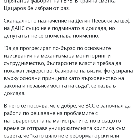
спряган за фаворит на ГЕРБ. В крайна сметка
Цацаров бе избран от раз.
Скандалното назначение на Делян Пеевски за шеф
на ДАНС също не е подминато в доклада, но
депутатът не се споменава поименно.
"За да прогресират по-бързо по основните
изисквания на механизма за мониторинг и
сътрудничество, българските власти трябва да
покажат лидерство, базирано на визия, фокусирана
върху основни принципи като върховенство на
закона и независимостта на съда", се казва в
доклада.
В него се посочва, че е добре, че ВСС е започнал да
работи по решаване на проблемите с
натовареността на магистратите, но в същото
време се отправя унищожителната критика към
съвета, че "като цяло не е реформаторски или