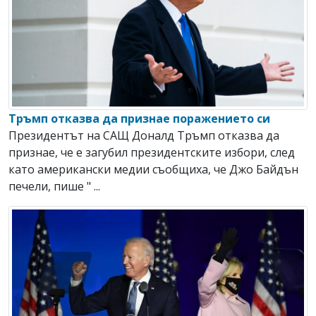
Тръмп отказва да признае поражението си
Президентът на САЩ Доналд Тръмп отказва да
признае, че е загубил президентските избори, след
като американски медии съобщиха, че Джо Байдън
печели, пише " ...