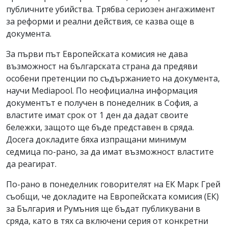
публичните убийства. Трябва сериозен ангажимент
за реформи и реални действия, се казва още в
документа.
За първи път Европейската комисия не дава
възможност на българската страна да предяви
особени претенции по съдържанието на документа,
научи Mediapool. По неофициална информация
документът е получен в понеделник в София, a
властите имат срок от 1 ден да дадат своите
бележки, защото ще бъде представен в сряда.
Досега докладите бяха изпращани минимум
седмица по-рано, за да имат възможност властите
да реагират.
По-рано в понеделник говорителят на ЕК Марк Грей
съобщи, че докладите на Европейската комисия (ЕК)
за България и Румъния ще бъдат публикувани в
сряда, като в тях са включени серия от конкретни