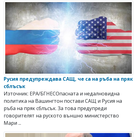
Русия предупреждава САЩ, че са на ръба на пряк
сблъсък
Източник: EPA/БГНЕСОпасната и недалновидна
политика на Вашингтон постави САЩ и Русия на
ръба на пряк сблъсък. За това предупреди
говорителят на руското външно министерство
Мари ...