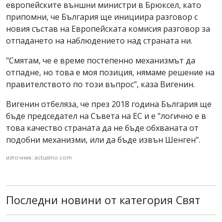
европейските външни министри в Брюксел, като
припомни, че България ще инициира разговор с
новия състав на Европейската комисия разговор за
отпадането на наблюдението над страната ни.
"Смятам, че е време постепенно механизмът да
отпадне, но това е моя позиция, нямаме решение на
правителството по този въпрос", каза Вигенин.
Вигенин отбеляза, че през 2018 година България ще
бъде председател на Съвета на ЕС и е "логично е в
това качество страната да не бъде обхваната от
подобни механизми, или да бъде извън Шенген".
източник: actualno.com
Последни новини от категория Свят