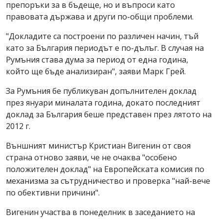
препоръки за в бъдеще, но и въпроси като
правовата държава и други по-общи проблеми.
"Докладите са построени по различен начин, тъй
като за България периодът е по-дълъг. В случая на
Румъния става дума за период от една година,
който ще бъде анализиран", заяви Марк Грей.
За Румъния бе публикуван допълнителен доклад
през януари миналата година, докато последният
доклад за България беше представен през лятото на
2012 г.
Външният министър Кристиан Вигенин от своя
страна отново заяви, че не очаква "особено
положителен доклад" на Европейската комисия по
механизма за сътрудничество и проверка "най-вече
по обективни причини".
Вигенин участва в понеделник в заседанието на