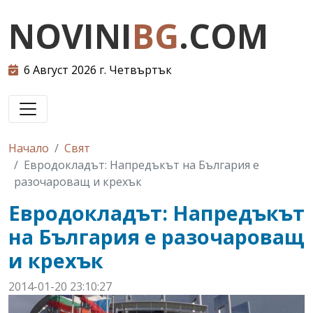
NOVINI
BG
.COM
6 Август 2026 г. Четвъртък
Начало
Свят
Евродокладът: Напредъкът на България е
разочароващ и крехък
Евродокладът: Напредъкът
на България е разочароващ
и крехък
2014-01-20 23:10:27