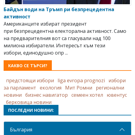
Байдън води на Тръмп ри безпрецедентна
активност
Американците избират президент
при безпрецедентна електорална активност. Само
на предварителния вот са гласували над 100
милиона избиратели. Интересът към тези
избори, единодушно опр ...
КАКВО СЕ ТЪРСИ?
предстоящи избори
liga evropa prognozi
избори
за парламент
екология
Мит Ромни
регионални
новини
бизнес навигатор
семеен хотел
ювентус
берковица новини
ПОСЛЕДНИ НОВИНИ:
България