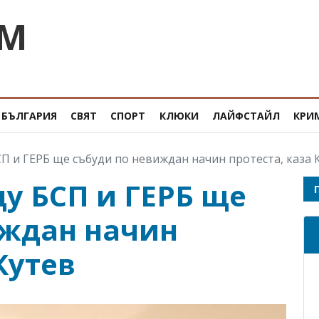
OM
БЪЛГАРИЯ
СВЯТ
СПОРТ
КЛЮКИ
ЛАЙФСТАЙЛ
КРИ
П и ГЕРБ ще събуди по невиждан начин протеста, каза 
у БСП и ГЕРБ ще
иждан начин
Кутев