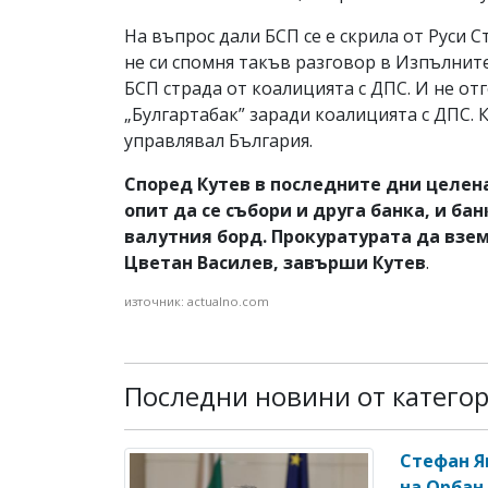
На въпрос дали БСП се е скрила от Руси С
не си спомня такъв разговор в Изпълнит
БСП страда от коалицията с ДПС. И не от
„Булгартабак” заради коалицията с ДПС. К
управлявал България.
Според Кутев в последните дни целена
опит да се събори и друга банка, и ба
валутния борд. Прокуратурата да вземе
Цветан Василев, завърши Кутев
.
източник: actualno.com
Последни новини от катего
Стефан Я
на Орбан