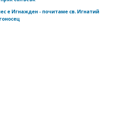
ес е Игнажден - почитаме св. Игнатий
гоносец