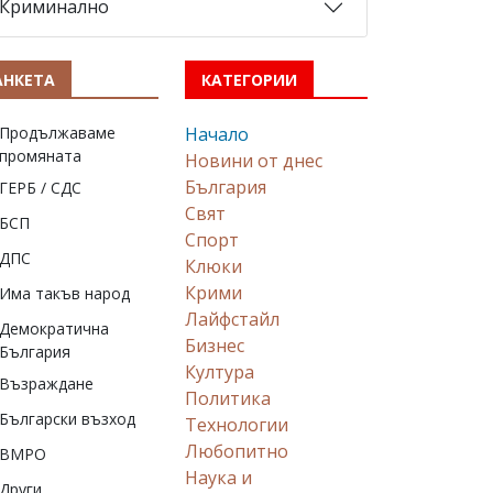
Криминално
АНКЕТА
КАТЕГОРИИ
Продължаваме
Начало
промяната
Новини от днес
България
ГЕРБ / СДС
Свят
БСП
Спорт
ДПС
Клюки
Крими
Има такъв народ
Лайфстайл
Демократична
Бизнес
България
Култура
Възраждане
Политика
Български възход
Технологии
Любопитно
ВМРО
Наука и
Други