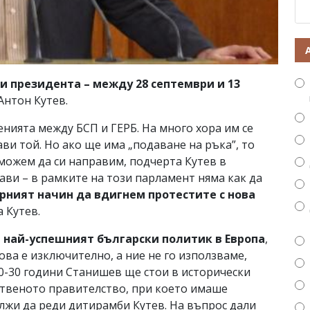
и президента – между 28 септември и 13
Антон Кутев.
енията между БСП и ГЕРБ. На много хора им се
ави той. Но ако ще има „подаване на ръка”, то
 можем да си направим, подчерта Кутев в
ави – в рамките на този парламент няма как да
рният начин да вдигнем протестите с нова
а Кутев.
 най-успешният български политик в Европа
,
ова е изключително, а ние не го използваме,
 20-30 години Станишев ще стои в исторически
ственото правителство, при което имаше
лжи да реди дитирамби Кутев. На въпрос дали