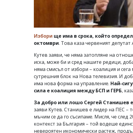
Избори
ще има в срока, който определ
октомври
. Това каза червеният депутат 
Кутев заяви, че няма затопляне на отнош
иска, може би и сред нашите редици, доб
няма смисъл от избори – коалиция и сега
сутрешния блок на Нова телевизия. И доб
има нова форма на управление.
Най-сигу
сила е коалиция между БСП и ГЕРБ
, каз
За добро или лошо Сергей Станишев е
заяви Кутев. Станишев е лидер на ПЕС – т
мъчим се да го съсипаме. Мисля, че след
контекст за България – той водеше един
невероятен икономически растеж, продъ