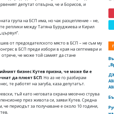
рвеният депутат отвърна, че и Борисов, и
та група на БСП има, но чак разцепление – не,
ите реплики между Татяна Буруджиева и Кирил
„цървул”.
ишев от председателското място в БСП – не съм му
конгрес в БСП преди избори в края на септември и
 отрече, че може той самият да стане
Въ
„В
йният бизнес Кутев призна, че може би е
ДЖ
очнат да плюят БСП
. Но аз не го разбирам
АМ
ес, те работят на загуба, каза депутатът.
АМ
еевски, тъй като неговата охрана месечно струва
Бъ
пенсионер през живота си, заяви Кутев. Средна
м, че периодът за получаване е около 10 години,
Ру
тев.
на