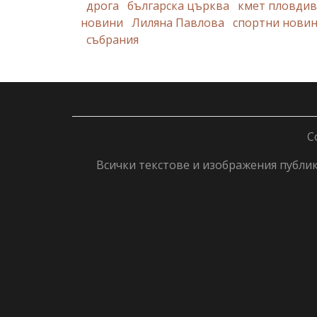
дрога
българска църква
кмет пловдив
новини
Лиляна Павлова
спортни новин
събрания
C
Всички текстове и изображения публику