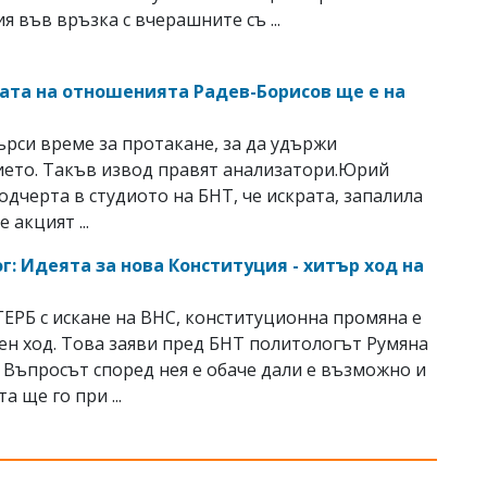
я във връзка с вчерашните съ ...
ата на отношенията Радев-Борисов ще е на
е
ърси време за протакане, за да удържи
ето. Такъв извод правят анализатори.Юрий
одчерта в студиото на БНТ, че искрата, запалила
е акцият ...
г: Идеята за нова Конституция - хитър ход на
ГЕРБ с искане на ВНС, конституционна промяна е
ен ход. Това заяви пред БНТ политологът Румяна
 Въпросът според нея е обаче дали е възможно и
а ще го при ...