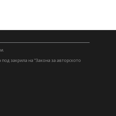
и.
а под закрила на "Закона за авторското