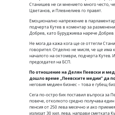
Станишев не си мнението много често, че
Цветанов, и Плевнелиев го правят.
Емоционално напрежение в парламентарна
подчерта Кутев в коментар за разменен
Добрев, като Буруджиева нарече Добрев 
Не мога да кажа кога ще се оттегли Стан
говорител. Отделно не мисля, че ще има 
началото на октомври, подчерта Кутев. И
председател на БСП.
По отношение на Делян Пеевски и меди
дошло време „Пеевските медии” да п
неговия медиен бизнес – това е губещ бизн
Сега по-остро бих поставил въпроса за П
повече, отколкото средно получава един 
пенсия от 250 лева месечно и ако приеме
излизат 30 хил. лева, направи сметката Ку