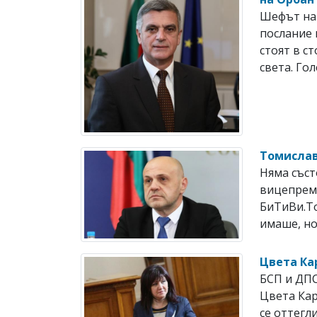
Шефът на 
послание 
стоят в с
света. Гол
Томислав
Няма съст
вицепрем
БиТиВи.То
имаше, но
Цвета Ка
БСП и ДПС
Цвета Кар
се оттегл