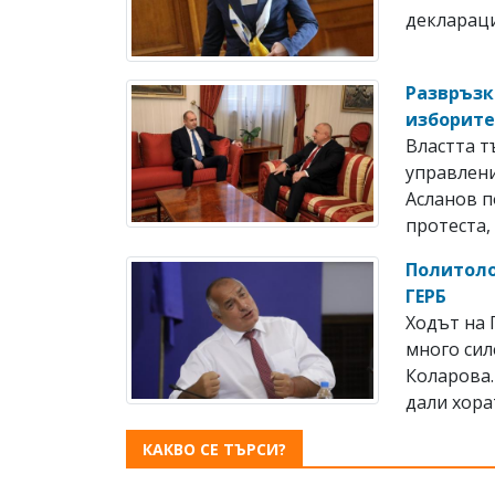
деклараци
Развръзк
изборит
Властта т
управлени
Асланов п
протеста, 
Политоло
ГЕРБ
Ходът на 
много сил
Коларова.
дали хорат
КАКВО СЕ ТЪРСИ?