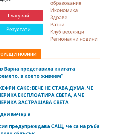
образование
Икономика
Здраве
Разни
Резултати
Клуб веселяци
Регионални новини
ГОРЕЩИ НОВИНИ
в Варна представиха книгата
ремето, в което живеем“
ЕФРИ САКС: ВЕЧЕ НЕ СТАВА ДУМА, ЧЕ
ЕРИКА ЕКСПЛОАТИРА СВЕТА, А ЧЕ
ЕРИКА ЗАСТРАШАВА СВЕТА
дни вечер е
сия предупреждава САЩ, че са на ръба
 пряк сблъсък