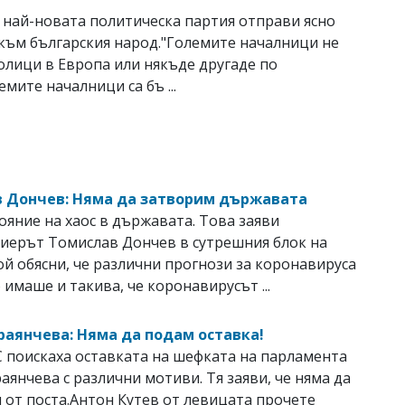
най-новата политическа партия отправи ясно
към българския народ."Големите началници не
толици в Европа или някъде другаде по
емите началници са бъ ...
 Дончев: Няма да затворим държавата
ояние на хаос в държавата. Toва заяви
иерът Томислав Дончев в сутрешния блок на
й обясни, че различни прогнози за коронавируса
 имаше и такива, че коронавирусът ...
раянчева: Няма да подам оставка!
 поискаха оставката на шефката на парламента
аянчева с различни мотиви. Тя заяви, че няма да
и от поста.Антон Кутев от левицата прочете