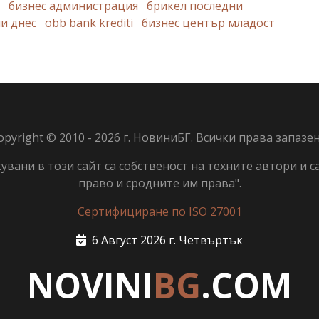
бизнес администрация
брикел последни
и днес
obb bank krediti
бизнес център младост
opyright © 2010 - 2026 г. НовиниБГ. Всички права запазен
вани в този сайт са собственост на техните автори и с
право и сродните им права".
Сертифициране по ISO 27001
6 Август 2026 г. Четвъртък
NOVINI
BG
.COM