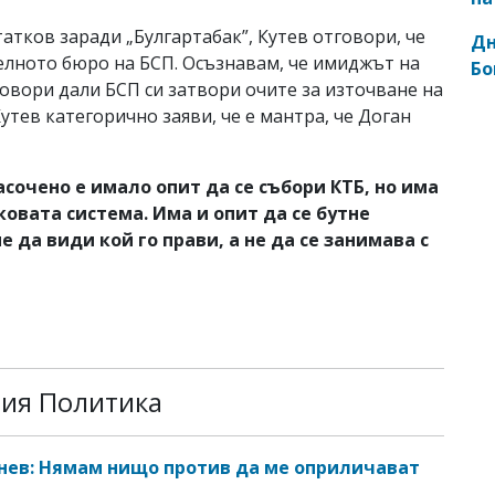
татков заради „Булгартабак”, Кутев отговори, че
Дн
елното бюро на БСП. Осъзнавам, че имиджът на
Бо
говори дали БСП си затвори очите за източване на
утев категорично заяви, че е мантра, че Доган
сочено е имало опит да се събори КТБ, но има
нковата система. Има и опит да се бутне
 да види кой го прави, а не да се занимава с
рия Политика
нев: Нямам нищо против да ме оприличават