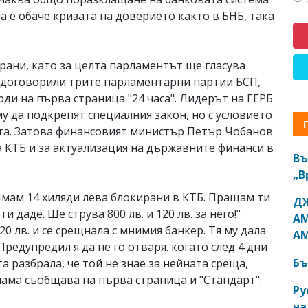
а е обаче кризата на доверието както в БНБ, така
рани, като за целта парламентът ще гласува
се договорили трите парламентарни партии БСП,
ди на първа страница "24 часа". Лидерът на ГЕРБ
му да подкрепят специалния закон, но с условието
та. Затова финансовият министър Петър Чобанов
за КТБ и за актуализация на държавните финанси в
Въ
„В
Имам 14 хиляди лева блокирани в КТБ. Пращам ти
ДЖ
и даде. Ще струва 800 лв. и 120 лв. за него!"
АМ
0 лв. и се срещнала с мнимия банкер. Тя му дала
АМ
 Предупредил я да не го отваря. когато след 4 дни
Бъ
а разбрала, че той не знае за нейната среща,
мама съобщава на първа страница и "Стандарт".
Ру
на