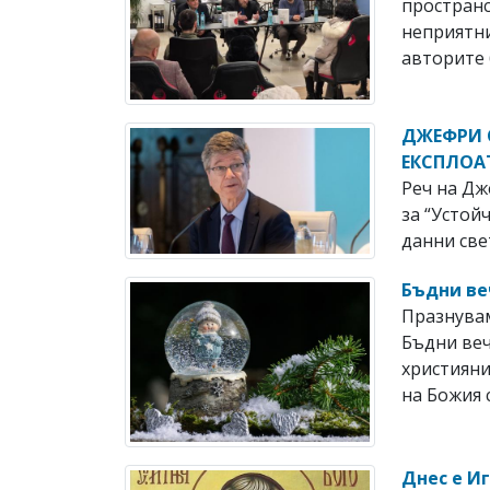
пространс
неприятни
авторите б
ДЖЕФРИ С
ЕКСПЛОАТ
Реч на Дж
за “Устой
данни све
Бъдни ве
Празнувам
Бъдни веч
християни
на Божия с
Днес е И