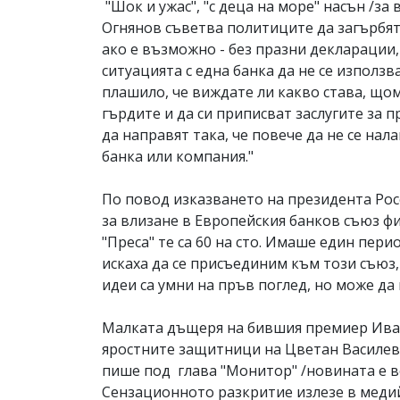
"Шок и ужас", "с деца на море" насън /за 
Огнянов съветва политиците да загърбят 
ако е възможно - без празни декларации, ч
ситуацията с една банка да не се използв
плашило, че виждате ли какво става, щом 
гърдите и да си приписват заслугите за п
да направят така, че повече да не се на
банка или компания."
По повод изказването на президента Рос
за влизане в Европейския банков съюз ф
"Преса" те са 60 на сто. Имаше един пер
искаха да се присъединим към този съюз,
идеи са умни на пръв поглед, но може да
Малката дъщеря на бившия премиер Иван 
яростните защитници на Цветан Василев, 
пише под глава "Монитор" /новината е во
Сензационното разкритие излезе в меди