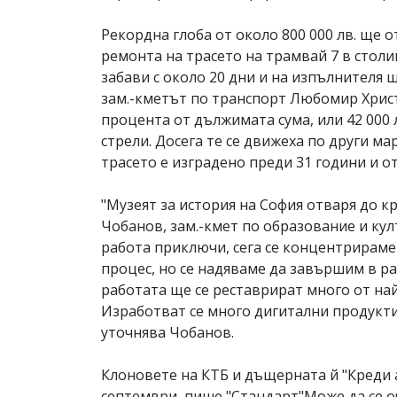
Рекордна глоба от около 800 000 лв. ще 
ремонта на трасето на трамвай 7 в стол
забави с около 20 дни и на изпълнителя 
зам.-кметът по транспорт Любомир Христо
процента от дължимата сума, или 42 000 
стрели. Досега те се движеха по други ма
трасето е изградено преди 31 години и о
"Музеят за история на София отваря до к
Чобанов, зам.-кмет по образование и ку
работа приключи, сега се концентрираме
процес, но се надяваме да завършим в ра
работата ще се реставрират много от най
Изработват се много дигитални продукти 
уточнява Чобанов.
Клоновете на КТБ и дъщерната й "Креди 
септември, пише "Стандарт"Може да се 