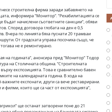
отнесе строителна фирма заради забавянето на
ицата, информира "Монитор". "Рехабилитацията се
ще бъдат начислени съответните санкции", обяви
в. Според договора глобата на ден е 0,5
лв. Вчера по линията бяха пуснати 20 трамваи
ршрути. От градската управа посочиха също, че
ттогава не е ремонтирано.
рая на годината", анонсира пред "Монитор" Тодор
лтура на Столичната община. "Строителната
 върху експозицията. Това е сравнително бавен
мките на календарната година. В хода на
-важните експонати, други са вече реставрирани.
и филми, които ще са част от експозицията",
агрикол" ще останат затворени поне до 21
очаква общо поразклащане на банковата система