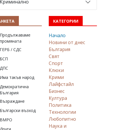
Криминално
АНКЕТА
КАТЕГОРИИ
Продължаваме
Начало
промяната
Новини от днес
България
ГЕРБ / СДС
Свят
БСП
Спорт
ДПС
Клюки
Крими
Има такъв народ
Лайфстайл
Демократична
Бизнес
България
Култура
Възраждане
Политика
Български възход
Технологии
Любопитно
ВМРО
Наука и
Други