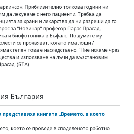
Паркинсон. Приблизително толкова години ни
м да лекуваме с него пациенти. Трябва да
нцията за храни и лекарства да ни разреши да го
рос за "Новинар" професор Парас Прасад,
ика и биофотоника в Бъфало. По думите му
лести се проявяват, когато има лоши /
яма степен това е наследствено. "Ние искаме чрез
ества и използване на лъчи да възстановим
расад. (БТА)
рия България
а представиха книгата „Времето, в което
ето, което се проведе в споделеното работно