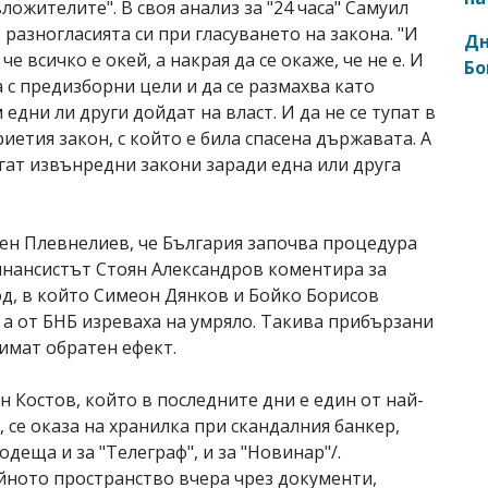
вложителите". В своя анализ за "24 часа" Самуил
разногласията си при гласуването на закона. "И
Дн
е всичко е окей, а накрая да се окаже, че не е. И
Бо
а с предизборни цели и да се размахва като
едни ли други дойдат на власт. И да не се тупат в
риетия закон, с който е била спасена държавата. А
лагат извънредни закони заради една или друга
ен Плевнелиев, че България започва процедура
инансистът Стоян Александров коментира за
иод, в който Симеон Дянков и Бойко Борисов
 а от БНБ изреваха на умряло. Такива прибързани
 имат обратен ефект.
Костов, който в последните дни е един от най-
се оказа на хранилка при скандалния банкер,
деща и за "Телеграф", и за "Новинар"/.
йното пространство вчера чрез документи,