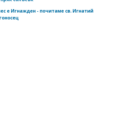
ес е Игнажден - почитаме св. Игнатий
гоносец