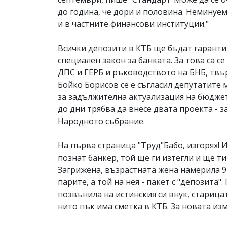
до година, че дори и половина. Неминуем
и в частните финансови институции."
Всички депозити в КТБ ще бъдат гаранти
специален закон за банката. За това са 
ДПС и ГЕРБ и ръководството на БНБ, твър
Бойко Борисов се е съгласил депутатите 
за задължителна актуализация на бюдже
до дни трябва да внесе двата проекта - 
Народното събрание.
На първа страница "Труд"Бабо, изгорях! 
познат банкер, той ще ги изтегли и ще ти г
Загрижена, възрастната жена намерила 92
парите, а той на нея - пакет с "депозита".
позвънила на истинския си внук, старицат
нито пък има сметка в КТБ. За новата из