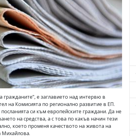
а гражданите", е заглавието над интервю в
тел на Комисията по регионално развитие в ЕП.
 посланията си към европейските граждани. Да не
ането на средства, а с това по какъв начин тези
ално, което променя качеството на живота на
а Михайлова.