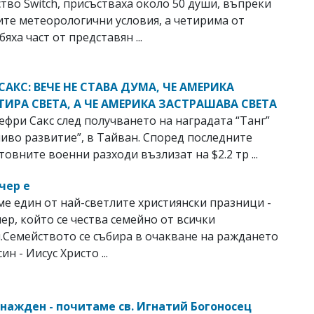
тво Switch, присъстваха около 50 души, въпреки
те метеорологични условия, а четирима от
яха част от представян ...
АКС: ВЕЧЕ НЕ СТАВА ДУМА, ЧЕ АМЕРИКА
ИРА СВЕТА, А ЧЕ АМЕРИКА ЗАСТРАШАВА СВЕТА
ефри Сакс след получването на наградата “Танг”
чиво развитие”, в Тайван. Според последните
товните военни разходи възлизат на $2.2 тр ...
чер е
е един от най-светлите християнски празници -
ер, който се чества семейно от всички
.Семейството се събира в очакване на раждането
ин - Иисус Христо ...
гнажден - почитаме св. Игнатий Богоносец