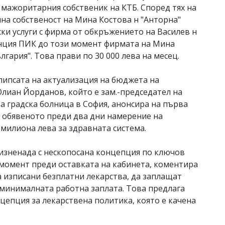
мажоритарния собственик на КТБ. Според тях на
чна собственост на Мина Костова н "Анторна"
ки услуги с фирма от обкръжението на Василев н
енция ПИК до този момент фирмата на Мина
лгария". Това прави по 30 000 лева на месец.
 липсата на актуализация на бюджета на
Юлиан Йорданов, който е зам.-председател на
а градска болница в София, анонсира на първа
е обявеното преди два дни намерение на
милиона лева за здравната система.
изненада с нескопосана концепция по ключов
момент преди оставката на кабинета, коментира
са изписани безплатни лекарства, да заплащат
 минималната работна заплата. Това предлага
цепция за лекарствена политика, която е качена