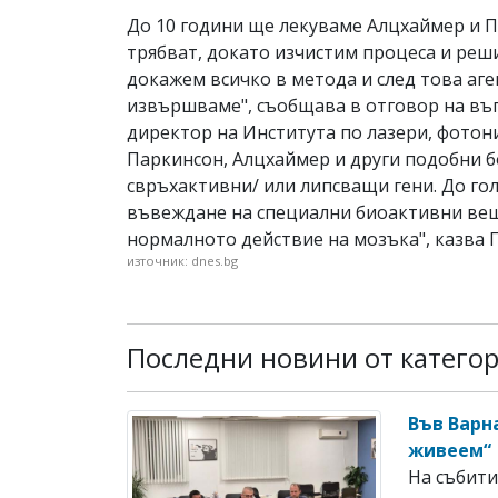
До 10 години ще лекуваме Алцхаймер и 
трябват, докато изчистим процеса и реши
докажем всичко в метода и след това аге
извършваме", съобщава в отговор на въп
директор на Института по лазери, фотон
Паркинсон, Алцхаймер и други подобни бо
свръхактивни/ или липсващи гени. До гол
въвеждане на специални биоактивни вещ
нормалното действие на мозъка", казва П
източник: dnes.bg
Последни новини от катего
Във Варн
живеем“
На събити