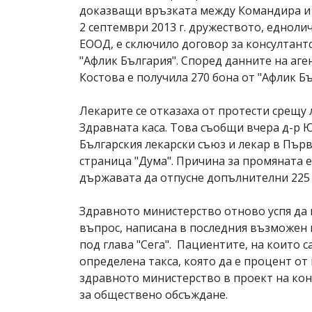
доказващи връзката между Командира и 
2 септември 2013 г. дружеството, едноли
ЕООД, е сключило договор за консултантс
"Афлик България". Според данните на аг
Костова е получила 270 бона от "Афлик Бъ
Лекарите се отказаха от протести срещу
Здравната каса. Това съобщи вчера д-р 
Българския лекарски съюз и лекар в Първ
страница "Дума". Причина за промяната 
държавата да отпусне допълнителни 225 
Здравното министерство отново успя да 
въпрос, написана в последния възможен 
под глава "Сега". Пациентите, на които 
определена такса, която да е процент от
здравното министерство в проект на кон
за обществено обсъждане.