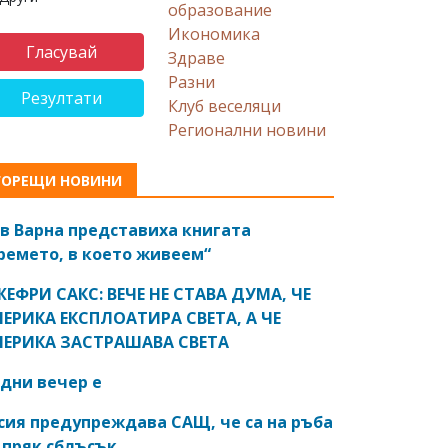
образование
Икономика
Здраве
Разни
Резултати
Клуб веселяци
Регионални новини
ГОРЕЩИ НОВИНИ
в Варна представиха книгата
ремето, в което живеем“
ЕФРИ САКС: ВЕЧЕ НЕ СТАВА ДУМА, ЧЕ
ЕРИКА ЕКСПЛОАТИРА СВЕТА, А ЧЕ
ЕРИКА ЗАСТРАШАВА СВЕТА
дни вечер е
сия предупреждава САЩ, че са на ръба
 пряк сблъсък