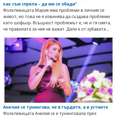
как съм спряла – да ми се обади"
Фолкпевицата Мария има проблеми в личния си
живот, но това не я извинява да създава проблеми
като шофьор. Всъщност проблемът е, че и тя смята,
че правилата за нея не важат. Дали е от хубавата ...
Анелия се тунингова, не в гърдите, а в устните
Фолкпевицата Анелия се е тунинговала през