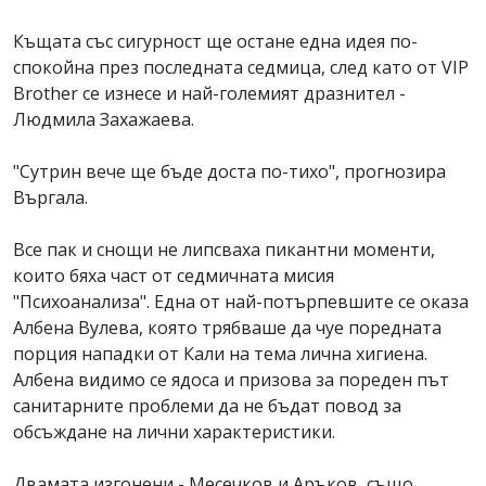
Къщата със сигурност ще остане една идея по-
спокойна през последната седмица, след като от VIP
Brother се изнесе и най-големият дразнител -
Людмила Захажаева.
"Сутрин вече ще бъде доста по-тихо", прогнозира
Въргала.
Все пак и снощи не липсваха пикантни моменти,
които бяха част от седмичната мисия
"Психоанализа". Една от най-потърпевшите се оказа
Албена Вулева, която трябваше да чуе поредната
порция нападки от Кали на тема лична хигиена.
Албена видимо се ядоса и призова за пореден път
санитарните проблеми да не бъдат повод за
обсъждане на лични характеристики.
Двамата изгонени - Месечков и Аръков, също