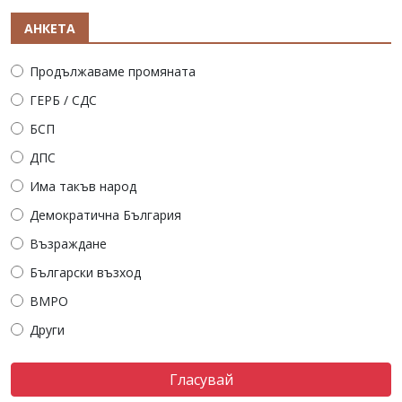
АНКЕТА
Продължаваме промяната
ГЕРБ / СДС
БСП
ДПС
Има такъв народ
Демократична България
Възраждане
Български възход
ВМРО
Други