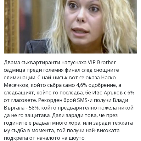
Двама съквартиранти напуснаха VIP Brother
седмица преди големия финал след снощните
елиминации. С най-нисък вот се оказа Наско
Месечков, който събра само 4,6% одобрение, а
следващият, който го последва, бе Иво Аръков с 6%
от гласовете. Рекорден брой SMS-и получи Влади
Въргала - 58%, който предварително пожела никой
да не го защитава. Дали заради това, че през
годините е радвал много хора, или заради тежката
му съдба в момента, той получи най-високата
подкрепа от началото на шоуто.