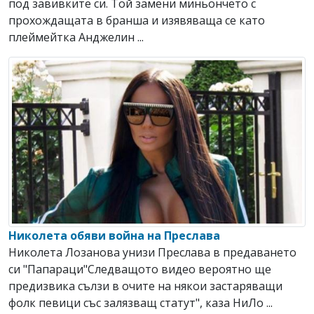
под завивките си. Той замени миньончето с
прохождащата в бранша и изявяваща се като
плеймейтка Анджелин ...
Николета обяви война на Преслава
Николета Лозанова унизи Преслава в предаването
си "Папараци"Следващото видео вероятно ще
предизвика сълзи в очите на някои застаряващи
фолк певици със залязващ статут", каза НиЛо ...