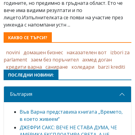
годините, но предимно в гръдната област. Ето че
вече има видими резултати и по
лицето.Изпълнителката се появи на участие през
уикенда с напомпани устн ...
КАКВО СЕ ТЪРСИ?
novini
домашен бизнес
наказателен вот
izbori za
parlament
заем без поръчител
ахмед доган
кредити варна
саниране
коледари
barzi krediti
ПОСЛЕДНИ НОВИНИ:
България
Във Варна представиха книгата „Времето,
в което живеем“
ДЖЕФРИ САКС: ВЕЧЕ НЕ СТАВА ДУМА, ЧЕ
АМЕРИКА ЕКСПЛОАТИРА СВЕТА, А ЧЕ