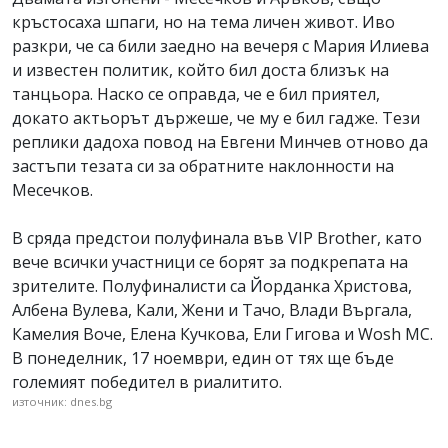
кръстосаха шпаги, но на тема личен живот. Иво
разкри, че са били заедно на вечеря с Мария Илиева
и известен политик, който бил доста близък на
танцьора. Наско се оправда, че е бил приятел,
докато актьорът държеше, че му е бил гадже. Тези
реплики дадоха повод на Евгени Минчев отново да
застъпи тезата си за обратните наклонности на
Месечков.
В сряда предстои полуфинала във VIP Brother, като
вече всички участници се борят за подкрепата на
зрителите. Полуфиналисти са Йорданка Христова,
Албена Вулева, Кали, Жени и Тачо, Влади Въргала,
Камелия Воче, Елена Кучкова, Ели Гигова и Wosh MC.
В понеделник, 17 ноември, един от тях ще бъде
големият победител в риалитито.
източник: dnes.bg