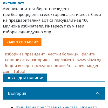
активност
Американците избират президент
при безпрецедентна електорална активност. Само
на предварителния вот са гласували над 100
милиона избиратели. Интересът към тези
избори, единодушно опр ...
КАКВО СЕ ТЪРСИ?
избори за президент
частни болници
фалити
новини от панагюрище
парламент
www.slava.bg
бъдни вечер
последни новини българия
моден
свят
futbol
ПОСЛЕДНИ НОВИНИ:
България
Във Варна представиха книгата „Времето,