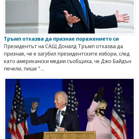
Тръмп отказва да признае поражението си
Президентът на САЩ Доналд Тръмп отказва да
признае, че е загубил президентските избори, след
като американски медии съобщиха, че Джо Байдън
печели, пише " ...