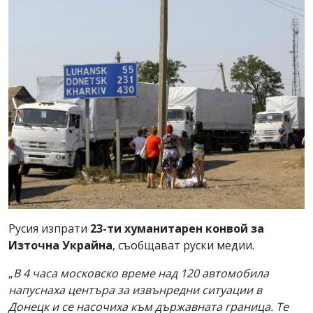
Русия изпрати
23-ти хуманитарен конвой за
Източна Украйна
, съобщават руски медии.
„
В 4 часа московско време над 120 автомобила
напуснаха центъра за извънредни ситуации в
Донецк и сe насочиха към държавната граница. Те