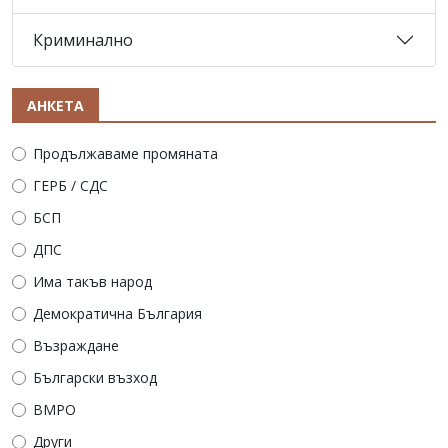
Криминално
АНКЕТА
Продължаваме промяната
ГЕРБ / СДС
БСП
ДПС
Има такъв народ
Демократична България
Възраждане
Български възход
ВМРО
Други