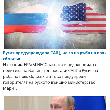
Русия предупреждава САЩ, че са на ръба на пряк
сблъсък
Източник: EPA/БГНЕСОпасната и недалновидна
политика на Вашингтон постави САЩ и Русия на
ръба на пряк сблъсък. За това предупреди
говорителят на руското външно министерство
Мари ...