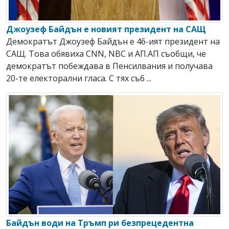
Джоузеф Байдън е новият президент на САЩ
Демократът Джоузеф Байдън е 46-ият президент на
САЩ. Това обявиха CNN, NBC и АП.АП съобщи, че
демократът побеждава в Пенсилвания и получава
20-те електорални гласа. С тях съб ...
Байдън води на Тръмп ри безпрецедентна