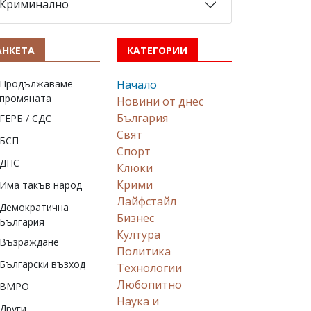
Криминално
АНКЕТА
КАТЕГОРИИ
Продължаваме
Начало
промяната
Новини от днес
България
ГЕРБ / СДС
Свят
БСП
Спорт
ДПС
Клюки
Крими
Има такъв народ
Лайфстайл
Демократична
Бизнес
България
Култура
Възраждане
Политика
Български възход
Технологии
Любопитно
ВМРО
Наука и
Други