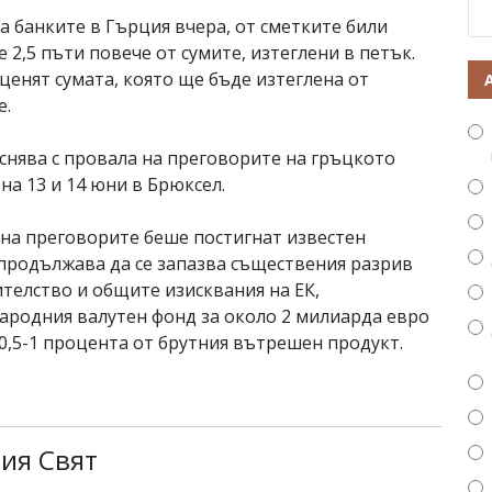
а банките в Гърция вчера, от сметките били
 2,5 пъти повече от сумите, изтеглени в петък.
ценят сумата, която ще бъде изтеглена от
е.
снява с провала на преговорите на гръцкото
на 13 и 14 юни в Брюксел.
 на преговорите беше постигнат известен
 продължава да се запазва съществения разрив
телство и общите изисквания на ЕК,
ародния валутен фонд за около 2 милиарда евро
,5-1 процента от брутния вътрешен продукт.
ия Свят