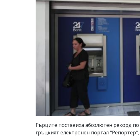
Гърците поставиха абсолютен рекорд по 
гръцкият електронен портал "Репортер",