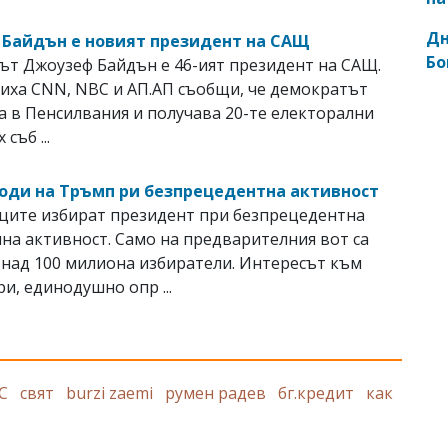
Дн
Байдън е новият президент на САЩ
Бо
т Джоузеф Байдън е 46-ият президент на САЩ.
иха CNN, NBC и АП.АП съобщи, че демократът
 в Пенсилвания и получава 20-те електорални
 съб ...
оди на Тръмп ри безпрецедентна активност
ците избират президент при безпрецедентна
на активност. Само на предварителния вот са
 над 100 милиона избиратели. Интересът към
ри, единодушно опр ...
С
свят
burzi zaemi
румен радев
бг.кредит
как