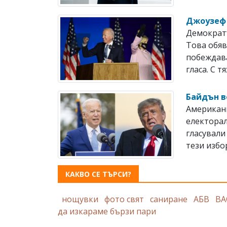
Джоузеф 
Демократъ
Това обяв
побеждава
гласа. С тях
Байдън в
Американ
електорал
гласували
тези избо
КАКВО СЕ ТЪРСИ?
нощувки
фото свят
саниране
АБВ
ВА
да изкараме бързи пари