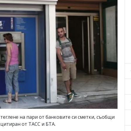
теглене на пари от банковите си сметки, съобщи
 цитиран от ТАСС и БТА.