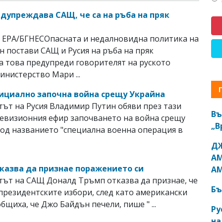
едупреждава САЩ, че са на ръба на пряк
 EPA/БГНЕСОпасната и недалновидна политика на
 постави САЩ и Русия на ръба на пряк
За това предупреди говорителят на руското
нистерство Мари ...
ициално започна война срещу Украйна
ът на Русия Владимир Путин обяви през тази
Въ
евизионния ефир започването на война срещу
„В
од названието "специална военна операция в
ДЖ
АМ
казва да признае поражението си
АМ
ът на САЩ Доналд Тръмп отказва да признае, че
Бъ
 президентските избори, след като американски
бщиха, че Джо Байдън печели, пише " ...
Ру
на