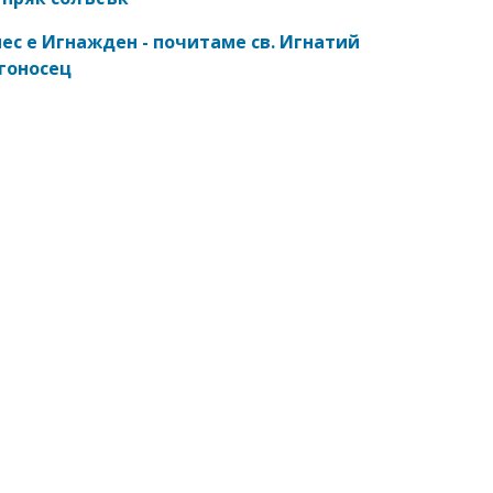
ес е Игнажден - почитаме св. Игнатий
гоносец