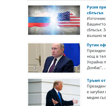
Русия пр
сблъсък
Източник:
Вашингтон
сблъсък. 
външно ми
Путин оф
Президент
нощ в тел
Украйна п
Донбас", ...
Тръмп от
Президент
е загубил
медии съо