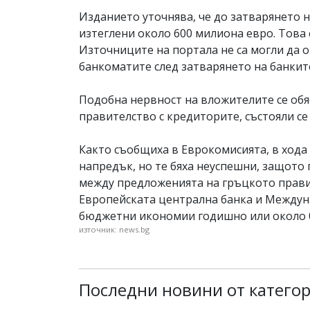
Изданието уточнява, че до затварянето н
изтеглени около 600 милиона евро. Това е
Източниците на портала не са могли да о
банкоматите след затварянето на банкит
Подобна нервност на вложителите се обя
правителство с кредиторите, състояли се 
Както съобщиха в Еврокомисията, в хода
напредък, но те бяха неуспешни, защото
между предложенията на гръцкото прави
Европейската централна банка и Междун
бюджетни икономии годишно или около 0
източник: news.bg
Последни новини от категор