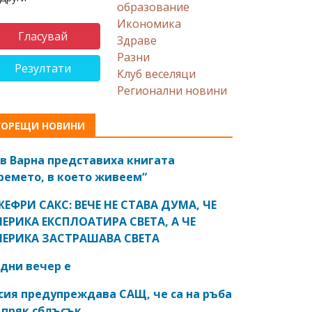
образование
Икономика
Здраве
Разни
Резултати
Клуб веселяци
Регионални новини
ГОРЕЩИ НОВИНИ
в Варна представиха книгата
ремето, в което живеем“
ЕФРИ САКС: ВЕЧЕ НЕ СТАВА ДУМА, ЧЕ
ЕРИКА ЕКСПЛОАТИРА СВЕТА, А ЧЕ
ЕРИКА ЗАСТРАШАВА СВЕТА
дни вечер е
сия предупреждава САЩ, че са на ръба
 пряк сблъсък