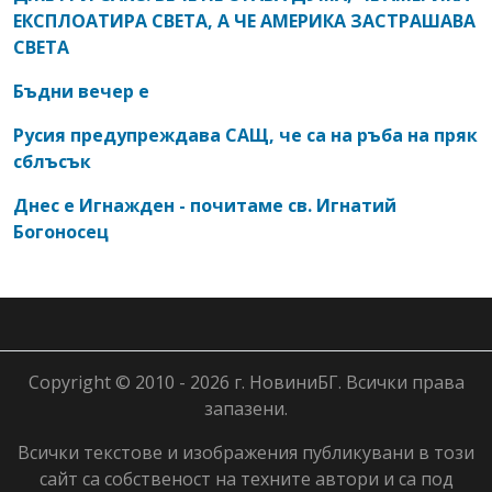
ЕКСПЛОАТИРА СВЕТА, А ЧЕ АМЕРИКА ЗАСТРАШАВА
СВЕТА
Бъдни вечер е
Русия предупреждава САЩ, че са на ръба на пряк
сблъсък
Днес е Игнажден - почитаме св. Игнатий
Богоносец
Copyright © 2010 - 2026 г. НовиниБГ. Всички права
запазени.
Всички текстове и изображения публикувани в този
сайт са собственост на техните автори и са под