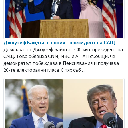
Джоузеф Байдън е новият президент на САЩ
Демократът Джоузеф Байдън е 46-ият президент на
САЩ. Това обявиха CNN, NBC и АП.АП съобщи, че
демократът побеждава в Пенсилвания и получава
20-те електорални гласа. С тях съб ...