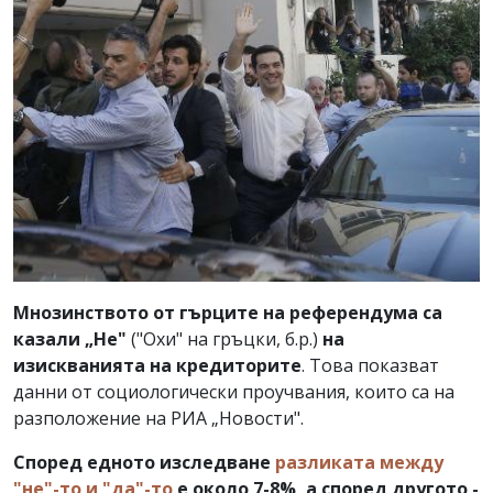
Мнозинството от гърците на референдума са
казали „Не"
("Охи" на гръцки, б.р.)
на
изискванията на кредиторите
. Това показват
данни от социологически проучвания, които са на
разположение на РИА „Новости".
Според едното изследване
разликата между
"не"-то и "да"-то
е около 7-8%, а според другото -