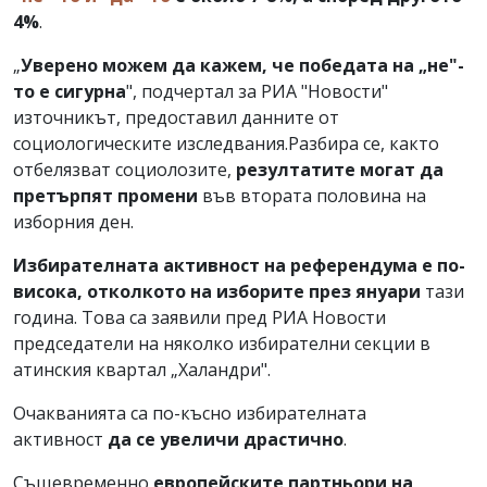
4%
.
„
Уверено можем да кажем, че победата на „не"-
то е сигурна
", подчертал за РИА "Новости"
източникът, предоставил данните от
социологическите изследвания.Разбира се, както
отбелязват социолозите,
резултатите могат да
претърпят промени
във втората половина на
изборния ден.
Избирателната активност на референдума е по-
висока, отколкото на изборите през януари
тази
година. Това са заявили пред РИА Новости
председатели на няколко избирателни секции в
атинския квартал „Халандри".
Очакванията са по-късно избирателната
активност
да се увеличи драстично
.
Същевременно
европейските партньори на