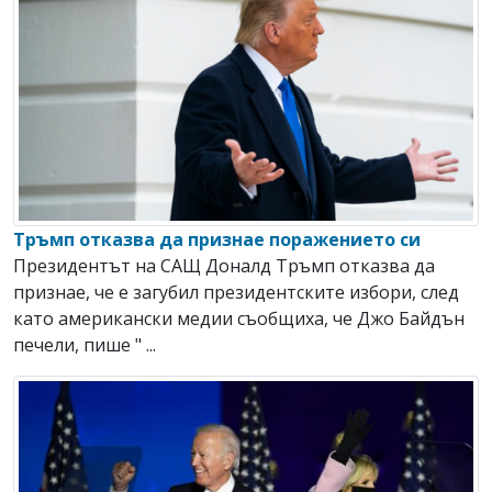
Тръмп отказва да признае поражението си
Президентът на САЩ Доналд Тръмп отказва да
признае, че е загубил президентските избори, след
като американски медии съобщиха, че Джо Байдън
печели, пише " ...