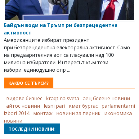
Байдън води на Тръмп ри безпрецедентна
активност
Американците избират президент
при безпрецедентна електорална активност. Само
на предварителния вот са гласували над 100
милиона избиратели. Интересът към тези
избори, единодушно опр ...
КАКВО СЕ ТЪРСИ?
видове бизнес
kraqt na sveta
аец белене новини
айтос новини
lesni pari
кмет бургас
parlamentarni
izbori 2014
монтаж
новини за перник
икономика
новини
ПОСЛЕДНИ НОВИНИ: