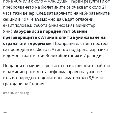
поне 40% или около 4 млн. души. Първи резултати от
преброяването на бюлетините се очакват около 21
часа тази вечер. След затварянето на избирателните
секции в 19 ч. е възможно да бъдат огласени
екзитполове.В събота финансовият министър
Янис
Варуфакис за пореден път обвини
преговарящите с Атина в опит за унижаване на
страната и тероризъм
. Проправителствен протест
се проведе и в събота в Атина, а подкрепа изразиха
и демонстранти във Великобритания и Ирландия.
По данни на министерството на вътрешните работи
и административната реформа право на участие
във всенародното допитване имат около 8,5 млн.
граждани на Гърция.
източник: news.bg