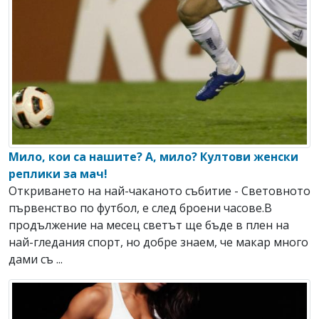
Мило, кои са нашите? А, мило? Култови женски
реплики за мач!
Откриването на най-чаканото събитие - Световното
първенство по футбол, е след броени часове.В
продължение на месец светът ще бъде в плен на
най-гледания спорт, но добре знаем, че макар много
дами съ ...