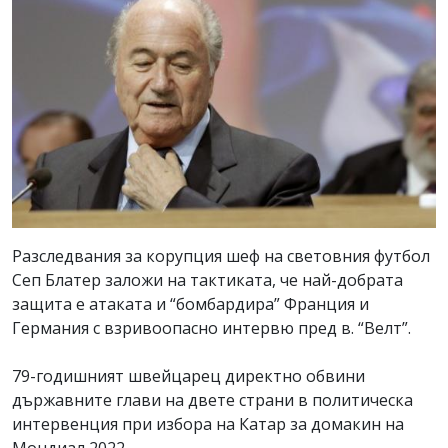
Разследвания за корупция шеф на световния футбол
Сеп Блатер заложи на тактиката, че най-добрата
защита е атаката и “бомбардира” Франция и
Германия с взривоопасно интервю пред в. “Велт”.
79-годишният швейцарец директно обвини
държавните глави на двете страни в политическа
интервенция при избора на Катар за домакин на