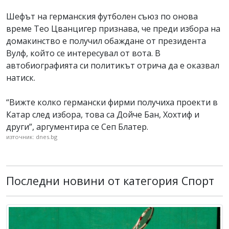
Шефът на германския футболен съюз по онова
време Тео Цванцигер признава, че преди избора на
домакинство е получил обаждане от президента
Вулф, който се интересувал от вота. В
автобиографията си политикът отрича да е оказвал
натиск.
“Вижте колко германски фирми получиха проекти в
Катар след избора, това са Дойче Бан, Хохтиф и
други”, аргументира се Сеп Блатер.
източник: dnes.bg
Последни новини от категория Спорт