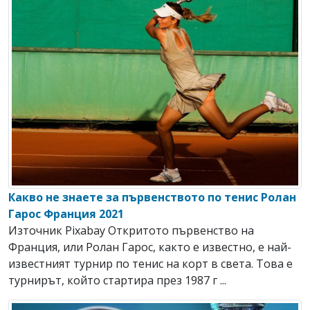
Какво не знаете за първенството по тенис Ролан
Гарос Франция 2021
Източник Pixabay Откритото първенство на
Франция, или Ролан Гарос, както е известно, е най-
известният турнир по тенис на корт в света. Това е
турнирът, който стартира през 1987 г ...