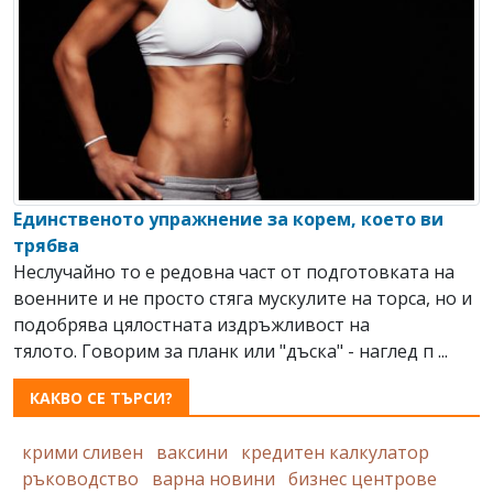
Единственото упражнение за корем, което ви
трябва
Неслучайно то е редовна част от подготовката на
военните и не просто стяга мускулите на торса, но и
подобрява цялостната издръжливост на
тялото. Говорим за планк или "дъска" - наглед п ...
КАКВО СЕ ТЪРСИ?
крими сливен
ваксини
кредитен калкулатор
ръководство
варна новини
бизнес центрове