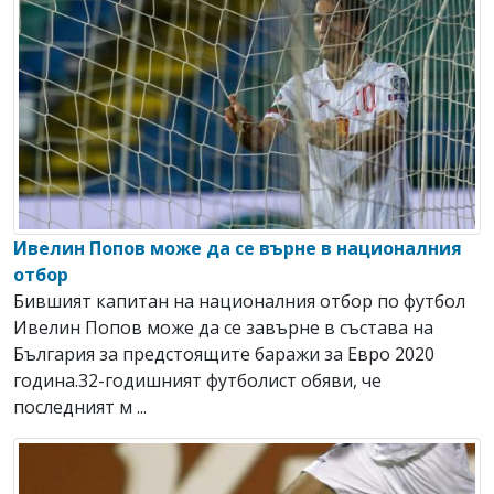
Ивелин Попов може да се върне в националния
отбор
Бившият капитан на националния отбор по футбол
Ивелин Попов може да се завърне в състава на
България за предстоящите баражи за Евро 2020
година.32-годишният футболист обяви, че
последният м ...