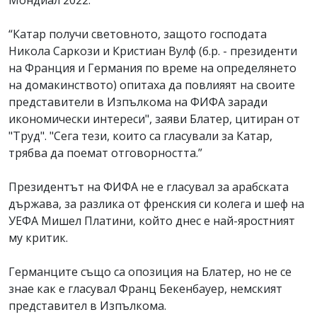
Мондиал 2022.
“Катар получи световното, защото господата
Никола Саркози и Кристиан Вулф (б.р. - президенти
на Франция и Германия по време на определянето
на домакинството) опитаха да повлияят на своите
представители в Изпълкома на ФИФА заради
икономически интереси", заяви Блатер, цитиран от
"Труд". "Сега тези, които са гласували за Катар,
трябва да поемат отговорността.”
Президентът на ФИФА не е гласувал за арабската
държава, за разлика от френския си колега и шеф на
УЕФА Мишел Платини, който днес е най-яростният
му критик.
Германците също са опозиция на Блатер, но не се
знае как е гласувал Франц Бекенбауер, немският
представител в Изпълкома.