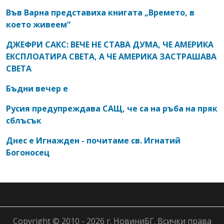
Във Варна представиха книгата „Времето, в
което живеем“
ДЖЕФРИ САКС: ВЕЧЕ НЕ СТАВА ДУМА, ЧЕ АМЕРИКА
ЕКСПЛОАТИРА СВЕТА, А ЧЕ АМЕРИКА ЗАСТРАШАВА
СВЕТА
Бъдни вечер е
Русия предупреждава САЩ, че са на ръба на пряк
сблъсък
Днес е Игнажден - почитаме св. Игнатий
Богоносец
Copyright © 2010 - 2026 г. НовиниБГ. Всички права