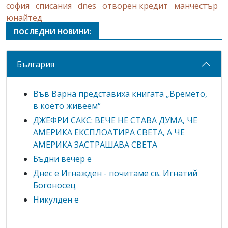
софия
списания
dnes
отворен кредит
манчестър
юнайтед
ПОСЛЕДНИ НОВИНИ:
България
Във Варна представиха книгата „Времето,
в което живеем“
ДЖЕФРИ САКС: ВЕЧЕ НЕ СТАВА ДУМА, ЧЕ
АМЕРИКА ЕКСПЛОАТИРА СВЕТА, А ЧЕ
АМЕРИКА ЗАСТРАШАВА СВЕТА
Бъдни вечер е
Днес е Игнажден - почитаме св. Игнатий
Богоносец
Никулден е