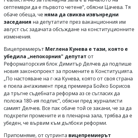
септември да е първото четене", обясни Цачева. Тя
обаче обеща, че
няма да свиква извънредни
заседания
на депутатите през ваканционния им
август със задачата обсъждане на конституционните
изменения.
Вицепремиерът
Меглена Кунева е тази, която е
убедила „непокорния" депутат
от
Реформаторския блок Димитър Делчев да подпише
новия законопроект за промените в Конституцията.
„По настояване на г-жа Кунева, която от своя страна
е поела ангажимент пред премиера Бойко Борисов
да тръгне съдебната реформа аз се съгласих да
положа 180-ия подпис", обясни пред журналисти
самият Делчев. Все пак обаче той се закани, че за да
подкрепи промените и в пленарна зала, трябва да е
убеден, че вървим към дълбоки реформи.
Припомняме, от сутринта
вицепремиерът