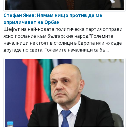
Стефан Янев: Нямам нищо против да ме
оприличават на Орбан
Шефът на най-новата политическа партия отправи
ясно послание към българския народ."Големите
началници не стоят в столици в Европа или някъде
другаде по света. Големите началници са бъ ...