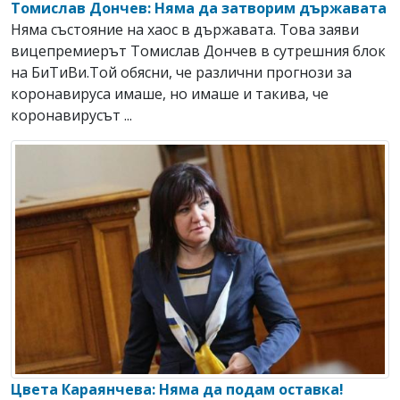
Томислав Дончев: Няма да затворим държавата
Няма състояние на хаос в държавата. Toва заяви
вицепремиерът Томислав Дончев в сутрешния блок
на БиТиВи.Той обясни, че различни прогнози за
коронавируса имаше, но имаше и такива, че
коронавирусът ...
Цвета Караянчева: Няма да подам оставка!