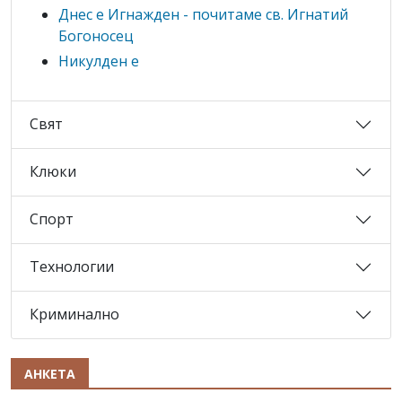
Днес е Игнажден - почитаме св. Игнатий
Богоносец
Никулден е
Свят
Клюки
Спорт
Технологии
Криминално
АНКЕТА