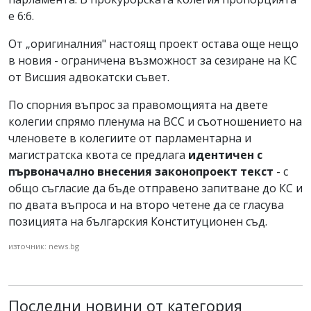
е 6:6.
От „оригиналния" настоящ проект остава още нещо
в новия - ограничена възможност за сезиране на КС
от Висшия адвокатски съвет.
По спорния въпрос за правомощията на двете
колегии спрямо пленума на ВСС и съотношението на
членовете в колегиите от парламентарна и
магистратска квота се предлага
идентичен с
първоначално внесения законопроект текст
- с
общо съгласие да бъде отправено запитване до КС и
по двата въпроса и на второ четене да се гласува
позицията на българския Конституционен съд.
източник: news.bg
Последни новини от категория