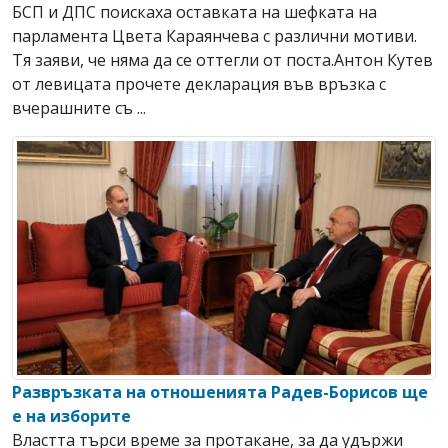
БСП и ДПС поискаха оставката на шефката на
парламента Цвета Караянчева с различни мотиви.
Тя заяви, че няма да се оттегли от поста.Антон Кутев
от левицата прочете декларация във връзка с
вчерашните съ ...
Развръзката на отношенията Радев-Борисов ще
е на изборите
Властта търси време за протакане, за да удържи