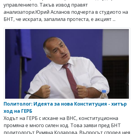
управлението. Такъв извод правят
анализатори.Юрий Асланов подчерта в студиото на
БНТ, че искрата, запалила протеста, е акцият ...
Политолог: Идеята за нова Конституция - хитър
ход на ГЕРБ
Ходът на ГЕРБ с искане на ВНС, конституционна
промяна е много силен ход. Това заяви пред БНТ
политологът Румяна Коларова. Въпросът според нея