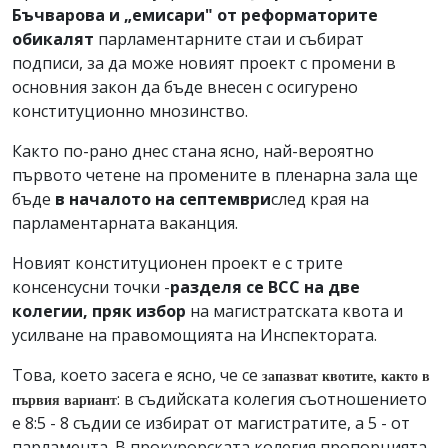
Бъчварова и „емисари" от реформаторите
обикалят
парламентарните стаи и събират
подписи, за да може новият проект с промени в
основния закон да бъде внесен с осигурено
конституционно мнозинство.
Както по-рано днес стана ясно, най-вероятно
първото четене на промените в пленарна зала ще
бъде
в началото на септември
след края на
парламентарната ваканция.
Новият конституционен проект е с трите
консенсусни точки -
разделя се ВСС на две
колегии, пряк избор
на магистратската квота и
усилване на правомощията на Инспектората.
Това, което засега е ясно, че се
запазват квотите, както в
: в съдийската колегия съотношението
първия вариант
е 8:5 - 8 съдии се избират от магистратите, а 5 - от
парламента. В прокурорската колегия пропорцията