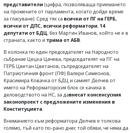
представители
(цифра, позволяваща приемането
на промените от парламента, когато дойде време
за гласуване). Сред тях са
всички от ПГ на ГЕРБ,
всички от ДПС, всички реформатори
,
14
депутати от БДЦ
, без Мартин Иванов, който не е в
страната, както и
трима от АБВ
.
В колонка по един председателят на Народното
събрание Цецка Цачева, председателят на ПГ на
ГЕРБ Цветан Цветанов, съпредседателят на
Патриотичния фронт (ПФ) Валери Симеонов,
Красимира Ковачка от БДЦ и самият Делчев от
името на Реформаторския блок се качиха в
деловодството на НС, за да
внесат консенсусния
законопроект с предложените изменения в
Конституцията
.
Вниманието към реформатора Делчев е толкова
голямо, тъй като по-рано днес той обяви, че няма да