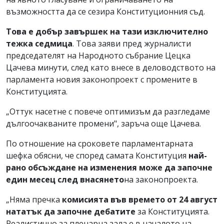
възможността да се сезира Конституционния съд.
Това е добър завършек на тази изключително
тежка седмица
. Това заяви пред журналисти
председателят на Народното събрание Цецка
Цачева минути, след като внесе в деловодството на
парламента новия законопроект с промените в
Конституцията.
„Оттук насетне с повече оптимизъм да разгледаме
дългоочакваните промени", заръча още Цачева.
По отношение на сроковете парламентарната
шефка обясни, че според самата Конституция
най-
рано обсъждане на изменения може да започне
един месец
след внасянето
на законопроекта.
„Няма пречка
комисията във времето от 24 август
нататък да започне дебатите
за Конституцията.
Реалистично за пленарна зала е в началото на