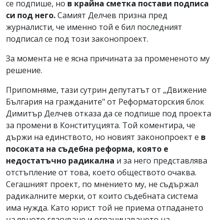
се подпише, но
в крайна сметка постави подписа
си под него.
Самият Делчев призна пред
журналисти, че именно той е бил последният
подписал се под този законопроект.
За момента не е ясна причината за промененото му
решение.
Припомняме, тази сутрин депутатът от „Движение
България на гражданите" от Реформаторския блок
Димитър Делчев отказа да се подпише под проекта
за промени в Конституцията. Той коментира, че
държи на единството, но новият законопроект е
в
посоката на съдебна реформа, която е
недостатъчно радикална
и за него представлява
отстъпление от това, което обществото очаква.
Сегашният проект, по мнението му, не съдържал
радикалните мерки, от които съдебната система
има нужда. Като юрист той не приема отпадането
на явното гласуване и ограничаването на